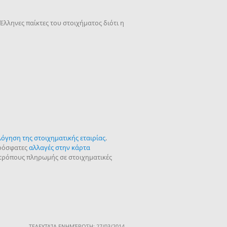
λληνες παίκτες του στοιχήματος διότι η
λόγηση της στοιχηματικής εταιρίας
.
πρόσφατες
αλλαγές στην κάρτα
τρόπους πληρωμής σε στοιχηματικές
ΤΕΛΕΥΤΑΊΑ ΕΝΗΜΈΡΩΣΗ: 27/03/2014