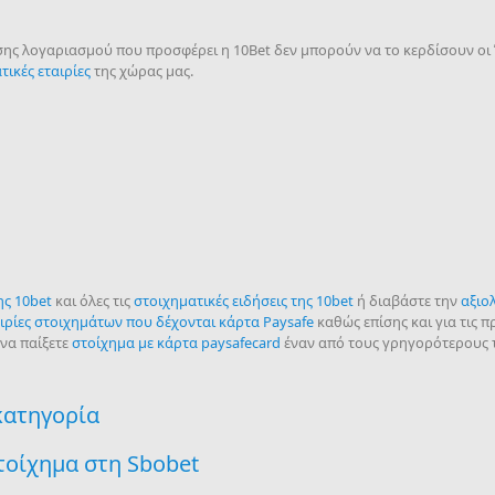
ς λογαριασμού που προσφέρει η 10Bet δεν μπορούν να το κερδίσουν οι Έ
τικές εταιρίες
της χώρας μας.
ης 10bet
και όλες τις
στοιχηματικές ειδήσεις της 10bet
ή διαβάστε την
αξιο
ταιρίες στοιχημάτων που δέχονται κάρτα Paysafe
καθώς επίσης και για τις 
 να παίξετε
στοίχημα με κάρτα paysafecard
έναν από τους γρηγορότερους 
κατηγορία
τοίχημα στη Sbobet