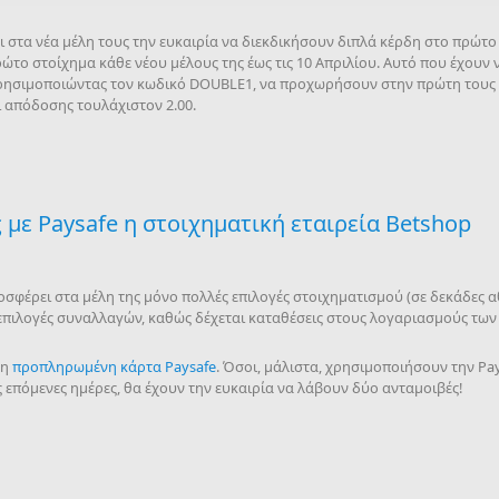
 στα νέα μέλη τους την ευκαιρία να διεκδικήσουν διπλά κέρδη στο πρώτο 
το στοίχημα κάθε νέου μέλους της έως τις 10 Απριλίου. Αυτό που έχουν να
χρησιμοποιώντας τον κωδικό DOUBLE1, να προχωρήσουν στην πρώτη τους
ι απόδοσης τουλάχιστον 2.00.
 με Paysafe η στοιχηματική εταιρεία Betshop
οσφέρει στα μέλη της μόνο πολλές επιλογές στοιχηματισμού (σε δεκάδες 
 επιλογές συναλλαγών, καθώς δέχεται καταθέσεις στους λογαριασμούς των
 η
προπληρωμένη κάρτα Paysafe
. Όσοι, μάλιστα, χρησιμοποιήσουν την Pa
 επόμενες ημέρες, θα έχουν την ευκαιρία να λάβουν δύο ανταμοιβές!