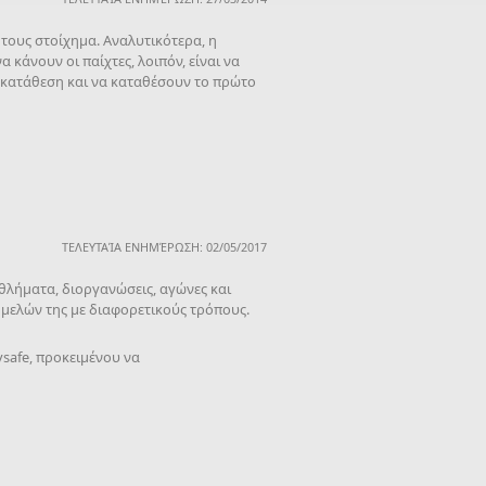
τους στοίχημα. Αναλυτικότερα, η
 κάνουν οι παίχτες, λοιπόν, είναι να
 κατάθεση και να καταθέσουν το πρώτο
ΤΕΛΕΥΤΑΊΑ ΕΝΗΜΈΡΩΣΗ: 02/05/2017
αθλήματα, διοργανώσεις, αγώνες και
 μελών της με διαφορετικούς τρόπους.
ysafe, προκειμένου να