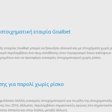
στοιχηματική εταιρία Goalbet
ής εταιρίας Goalbet μπορεί να ξεκινήσει ιδανικά και με στοιχήματα χωρίς
ορά περιλαμβάνει ένα πριμ κατάθεσης στον λογαριασμό όσων καλύψουν τ
χρημάτων και να προσφέρει ευκαιρίες στοιχηματισμού χωρίς ρίσκο.
ης για παρολί χωρίς ρίσκο
υλάσσει πολλές ευκαιρίες στοιχηματισμού για τα μέλη της στοιχηματικής
νας του 2016, άλλωστε, περιλαμβάνει σημαντικούς αγώνες στα σημαντικό
την Ισπανία και στην Ιταλία, μεταξύ άλλων).