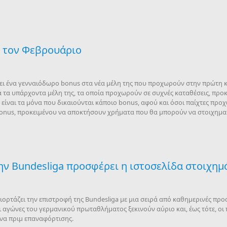
ια τον Φεβρουάριο
ι ένα γενναιόδωρο bonus στα νέα μέλη της που προχωρούν στην πρώτη
ά τα υπάρχοντα μέλη της, τα οποία προχωρούν σε συχνές καταθέσεις, προ
εν είναι τα μόνα που δικαιούνται κάποιο bonus, αφού και όσοι παίχτες π
bonus, προκειμένου να αποκτήσουν χρήματα που θα μπορούν να στοιχηματ
ην Bundesliga προσφέρει η ιστοσελίδα στοιχημ
ιορτάζει την επιστροφή της Bundesliga με μια σειρά από καθημερινές προ
 αγώνες του γερμανικού πρωταθλήματος ξεκινούν αύριο και, έως τότε, ο
ένα πριμ επαναφόρτισης.