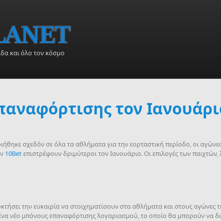
άδα και όλο τον κόσμο
επαναφόρτισης τον Ιανουάρι
ήθηκε σχεδόν σε όλα τα αθλήματα για την εορταστική περίοδο, οι αγών
ων
10Bet
επιστρέφουν δριμύτεροι τον Ιανουάριο. Οι επιλογές των παιχτών, λ
κτήσει την ευκαιρία να στοιχηματίσουν στα αθλήματα και στους αγώνες τη
ένα νέο μπόνους επαναφόρτισης λογαριασμού, το οποίο θα μπορούν να δι