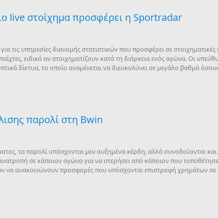
ιο live στοίχημα προσφέρει η Sportradar
για τις υπηρεσίες διανομής στατιστικών που προσφέρει σε στοιχηματικές ι
 παίχτες, ειδικά αν στοιχηματίζουν κατά τη διάρκεια ενός αγώνα. Οι υπεύθ
πτικά δίκτυα, το οποίο αναμένεται να διευκολύνει σε μεγάλο βαθμό όσους
λισης παρολί στη Bwin
ατος, τα παρολί υπόσχονται μεν αυξημένα κέρδη, αλλά συνοδεύονται και 
νατροπή σε κάποιον αγώνα για να στερήσει από κάποιον που τοποθέτησε π
ν να ανακοινώνουν προσφορές που υπόσχονται επιστροφή χρημάτων σε 