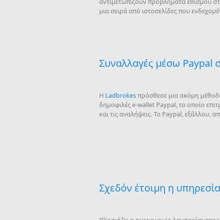
αντιμετωπίζουν προβλήματα εθισμού στο
μια σειρά από ιστοσελίδες που ενδεχομ
Συναλλαγές μέσω Paypal 
Η
Ladbrokes
πρόσθεσε μια ακόμη μέθοδο 
δημοφιλές e-wallet Paypal, το οποίο επι
και τις αναλήψεις. Το Paypal, εξάλλου, 
Σχεδόν έτοιμη η υπηρεσία