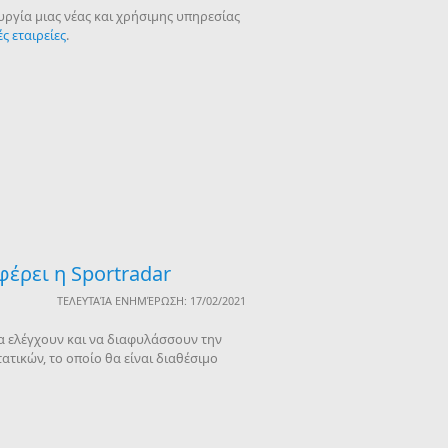
ργία μιας νέας και χρήσιμης υπηρεσίας
ς εταιρείες
.
έρει η Sportradar
ΤΕΛΕΥΤΑΊΑ ΕΝΗΜΈΡΩΣΗ: 17/02/2021
α ελέγχουν και να διαφυλάσσουν την
τικών, το οποίο θα είναι διαθέσιμο