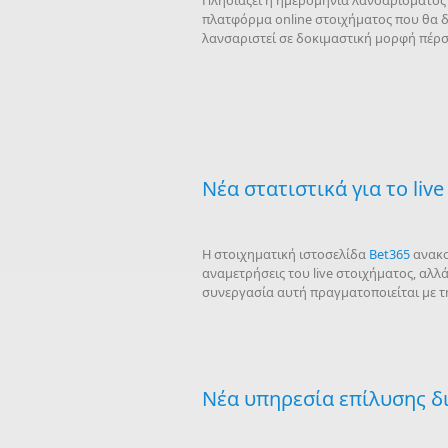
Πλησιάζει η ημερομηνία λανσαρίσματος 
πλατφόρμα online στοιχήματος που θα δι
λανσαριστεί σε δοκιμαστική μορφή πέρσι
Νέα στατιστικά για το liv
Η στοιχηματική ιστοσελίδα
Bet365
ανακο
αναμετρήσεις του live στοιχήματος, αλλ
συνεργασία αυτή πραγματοποιείται με τη
Νέα υπηρεσία επίλυσης 