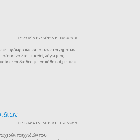
ΤΕΛΕΥΤΑΊΑ ΕΝΗΜΈΡΩΣΗ: 15/03/2016
σουν πρόωρο κλείσιμο των στοιχημάτων
μάζεται να διαψευσθεί, λόγω μιας
ποία είναι διαθέσιμη σε κάθε παίχτη που
νιδιών
ΤΕΛΕΥΤΑΊΑ ΕΝΗΜΈΡΩΣΗ: 11/07/2019
 τυχερών παιχνιδιών που