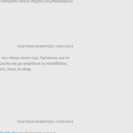
 επιτρέπει στους παίχτες να μπλοκάρουν
ΤΕΛΕΥΤΑΊΑ ΕΝΗΜΈΡΩΣΗ: 09/07/2014
του πόκερ room της). Πρόκειται για το
ύκολα και με ασφάλεια τις καταθέσεις
σοί, όπως το ebay.
ΤΕΛΕΥΤΑΊΑ ΕΝΗΜΈΡΩΣΗ: 07/05/2014