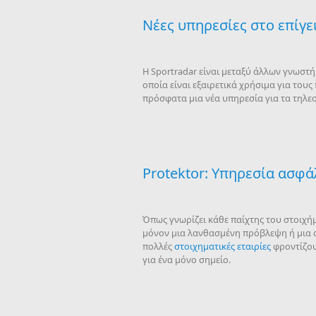
Νέες υπηρεσίες στο επίγε
H Sportradar είναι μεταξύ άλλων γνωστή 
οποία είναι εξαιρετικά χρήσιμα για τους
πρόσφατα μια νέα υπηρεσία για τα τηλεο
Protektor: Υπηρεσία ασφά
Όπως γνωρίζει κάθε παίχτης του στοιχήμ
μόνον μια λανθασμένη πρόβλεψη ή μια α
πολλές
στοιχηματικές εταιρίες
φροντίζου
για ένα μόνο σημείο.