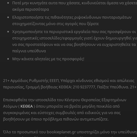
Ποτέ μην κυνηγάτε αυτα που χάσατε, κινδυνεύεται άμεσα να χάσετ
ακόμα περισσότερα
Ελαχιστοποιήστε τις πιθανότητες ριψοκίνδυνων πονταρισμάτων
στοιχηματίζοντας μόνο στις αγορές που ξέρετε
Χρησιμοποιήστε τα περιοριστικά εργαλεία που σας προσφέρουν οι
στοιχηματικές ιστοσελίδες/εφαρμογές γιατί έχουν δημιουργηθεί γι
να σας προστατέψουν και να σας βοηθήσουν να ευχαριστηθείτε τα
παίγνια υπεύθυνα
Μην κάνετε αλητείες με τις προσφορές!
21+ Αρμόδιος Ρυθμιστής ΕΕΕΠ, Υπάρχει κίνδυνος εθισμού και απώλειας
περιουσίας, Γραμμή βοήθειας ΚΕΘΕΑ: 210 9237777, Παίξτε Υπεύθυνα. 21+
Επισκεφθείτε την ιστοσελίδα του Κέντρου Θεραπείας Εξαρτημένων
Ατόμων (
ΚΕΘΕΑ
) όπου μπορείτε να βρείτε μεγάλη ποικιλία από
συγκεκριμένες και εύστοχες συμβουλές από ειδικούς για να σας
βοηθήσουν με όποιο πρόβλημα πιθανών αντιμετωπίζετε.
Όλο το προσωπικό του bookieplanet.gr υποστηρίζει μόνο την υπεύθυνη