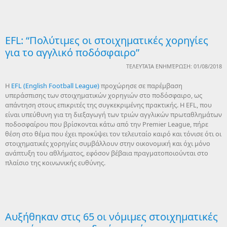
EFL: “Πολύτιμες οι στοιχηματικές χορηγίες
για το αγγλικό ποδόσφαιρο”
ΤΕΛΕΥΤΑΊΑ ΕΝΗΜΈΡΩΣΗ: 01/08/2018
Η
EFL (English Football League)
προχώρησε σε παρέμβαση
υπεράσπισης των στοιχηματικών χορηγιών στο ποδόσφαιρο, ως
απάντηση στους επικριτές της συγκεκριμένης πρακτικής. Η EFL, που
είναι υπεύθυνη για τη διεξαγωγή των τριών αγγλικών πρωταθλημάτων
ποδοσφαίρου που βρίσκονται κάτω από την Premier League, πήρε
θέση στο θέμα που έχει προκύψει τον τελευταίο καιρό και τόνισε ότι οι
στοιχηματικές χορηγίες συμβάλλουν στην οικονομική και όχι μόνο
ανάπτυξη του αθλήματος, εφόσον βέβαια πραγματοποιούνται στο
πλαίσιο της κοινωνικής ευθύνης.
Αυξήθηκαν στις 65 οι νόμιμες στοιχηματικές