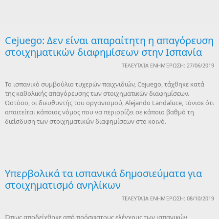
Cejuego: Δεν είναι απαραίτητη η απαγόρευση
στοιχηματικών διαφημίσεων στην Ισπανία
ΤΕΛΕΥΤΑΊΑ ΕΝΗΜΈΡΩΣΗ: 27/06/2019
Το ισπανικό συμβούλιο τυχερών παιχνιδιών, Cejuego, τάχθηκε κατά
της καθολικής απαγόρευσης των στοιχηματικών διαφημίσεων.
Ωστόσο, οι διευθυντής του οργανισμού, Alejando Landaluce, τόνισε ότι
απαιτείται κάποιος νόμος που να περιορίζει σε κάποιο βαθμό τη
διείσδυση των στοιχηματικών διαφημίσεων στο κοινό.
Υπερβολικά τα ισπανικά δημοσιεύματα για
στοιχηματισμό ανηλίκων
ΤΕΛΕΥΤΑΊΑ ΕΝΗΜΈΡΩΣΗ: 08/10/2019
Όπως αποδείχθηκε από πρόσφατους ελέγχους των ισπανικών