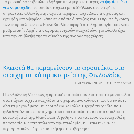
Το ρωσικό Κοινοβούλιο κλήθηκε πριν μερικές ημέρες
να ψηφίσει ένα
νέο νομοσχέδιο
, το οποίο στοχεύει μεταξύ άλλων στο να φέρει
σημαντικές αλλαγές στην αγορά τυχερών παιχνιδιών της χώρας και
έχει ήδη υπερψηφίσει κάποιες από τις διατάξεις του. Η πρώτη έγκριση
των εκπροσώπων του Κοινοβουλίου αφορά στη δημιουργία μιας νέας
ρυθμιστικής Αρχής της αγοράς τυχερών παιχνιδιών, η οποία θα έχει
υπό την επίβλεψή της το σύνολο της αγοράς της χώρας.
Κλειστά θα παραμείνουν τα φρουτάκια στα
στοιχηματικά πρακτορεία της Φινλανδίας
ΤΕΛΕΥΤΑΊΑ ΕΝΗΜΈΡΩΣΗ: 27/11/2020
Η φινλαδνική Veikkaus, η κρατική εταιρεία που διατηρεί το μονοπώλιο
στα επίγεια τυχερά παιχνίδια της χώρας, ανακοίνωσε πως θα κλείσει
όλα τα μηχανήματα με φρουτάκια και άλλα τυχερά παιχνίδια που
φιλοξενούνται στα στοιχηματικά πρακτορεία της και στα υπόλοιπα
καταστήματά της. Η απόφαση λήφθηκε, προκειμένου να ενισχυθεί η
προστασία των πελατών από την πανδημία, εν μέσω των νέων
περιοριστικών μέτρων που ζήτησε η κυβέρνηση.