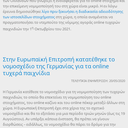
των Ολλανδών που γνωρίζει ή ενδιαφέρεται για το online στοίχημα και
την επικείμενη νομιμοποίησή του στη χώρα είναι μικρό. Η εν λόγω
έρευνα δημοσιεύθηκε
λίγο πριν ξεκινήσει η διαδικασία αδειοδότησης
των ιστοσελίδων στοιχήματος
στη χώρα, η οποία αναμένεται να
πραγματοποιήσει το ντεμπούτο της νόμιμης αγοράς online τυχερών
η
παιχνιδιών την 1
Οκτωβρίου του 2021.
Στην Ευρωπαϊκή Επιτροπή κατατέθηκε το
νομοσχέδιο της Γερμανίας για τα online
τυχερά παιχνίδια
ΤΕΛΕΥΤΑΊΑ ΕΝΗΜΈΡΩΣΗ: 20/05/2020
H Γερμανία κατέθεσε το νομοσχέδιο για τη νομιμοποίηση των τυχερών
παιχνιδιών, το οποίο θα επεκτείνει τη νομιμοποίηση του online
στοιχήματος, του online καζίνο και του online πόκερ μεταξύ άλλων στη
χώρα. Η Ευρωπαϊκή Επιτροπή έχει στα χέρια της το σχετικό
νομοσχέδιο και θα το εξετάσει για μια περίοδο τριών μηνών (έως τις 19
Αυγούστου). Αν υπάρξει κάποια ένσταση, θα πρέπει να γίνουν
διορθώσεις – ειδάλλως, το νομοσχέδιο θα πάρει το δρόμο για την