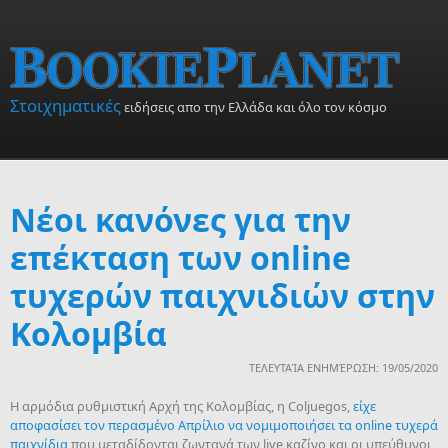
Skip to main content
Στοιχηματικές
ειδήσεις απο την Ελλάδα και όλο τον κόσμο
Νέοι κανόνες για την
επέκταση των online
τυχερών παιχνιδιών στην
Κολομβία
ΤΕΛΕΥΤΑΊΑ ΕΝΗΜΈΡΩΣΗ: 19/05/2020
Η αρμόδια ρυθμιστική Αρχή της Κολομβίας, η Coljuegos,
είχε
αποφασίσει τον περασμένο Απρίλιο να νομιμοποιήσει τα online τυχερά
παιχνίδια
που μεταδίδονται ζωντανά των live καζίνο και οι υπεύθυνοι