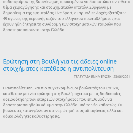
ποδοσφαίρου της Superleague, προκειμένου να διαπιστώσει αν τίθεται
θέμα χειραγώγησης και στοιχηματικών απατών. Σύμφωνα με
δημοσίευμα της εφημερίδας Live Sport, οι αρμόδιες Αρχές εξετάζουν
49 αγώνες της περσινής σεζόν του ελληνικού πρωταθλήματος και
έχουν ήδη ζητήσει τη συνδρομή των στοιχηματικών εταιριών που
δραστηριοποιούνται στην Ελλάδα.
Ερώτηση στη Βουλή για τις άδειες online
στοιχήματος κατέθεσε η αντιπολίτευση
ΤΕΛΕΥΤΑΊΑ ΕΝΗΜΈΡΩΣΗ: 23/06/2021
Η αντιπολίτευση, και πιο συγκεκριμένα, οι βουλευτές του ΣΥΡΙΖΑ,
κατέθεσαν μια νέα ερώτηση στη Βουλή, σχετικά με τις διαδικασίες
αδειοδότησης των εταιρειών στοιχήματος που επιθυμούν να
δραστηριοποιηθούν νόμιμα στην Ελλάδα υπό το νέο καθεστώς. Οι
βουλευτές καταγγέλλουν στην ερώτησή τους αδιαφάνεια, αλλά και
αδικαιολόγητες καθυστερήσεις.