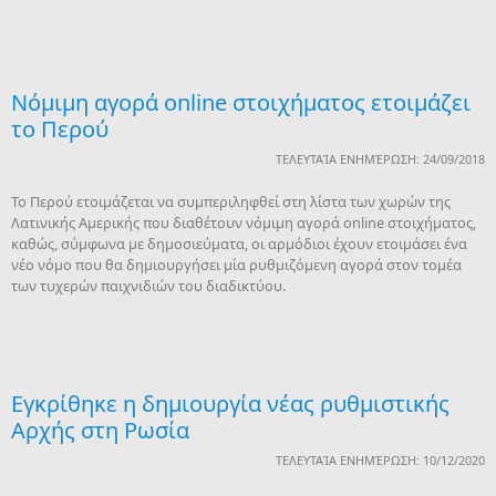
Νόμιμη αγορά online στοιχήματος ετοιμάζει
το Περού
ΤΕΛΕΥΤΑΊΑ ΕΝΗΜΈΡΩΣΗ: 24/09/2018
To Περού ετοιμάζεται να συμπεριληφθεί στη λίστα των χωρών της
Λατινικής Αμερικής που διαθέτουν νόμιμη αγορά online στοιχήματος,
καθώς, σύμφωνα με δημοσιεύματα, οι αρμόδιοι έχουν ετοιμάσει ένα
νέο νόμο που θα δημιουργήσει μία ρυθμιζόμενη αγορά στον τομέα
των τυχερών παιχνιδιών του διαδικτύου.
Εγκρίθηκε η δημιουργία νέας ρυθμιστικής
Αρχής στη Ρωσία
ΤΕΛΕΥΤΑΊΑ ΕΝΗΜΈΡΩΣΗ: 10/12/2020