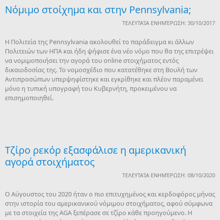
Νόμιμο στοίχημα και στην Pennsylvania;
ΤΕΛΕΥΤΑΊΑ ΕΝΗΜΈΡΩΣΗ: 30/10/2017
Η Πολιτεία της Pennsylvania ακολουθεί το παράδειγμα κι άλλων
Πολιτειών των ΗΠΑ και ήδη ψήφισε ένα νέο νόμο που θα της επιτρέψει
να νομιμοποιήσει την αγορά του online στοιχήματος εντός
δικαιοδοσίας της. Το νομοσχέδιο που κατατέθηκε στη Βουλή των
Αντιπροσώπων υπερψηφίστηκε και εγκρίθηκε και πλέον παραμένει
μόνο η τυπική υπογραφή του Κυβερνήτη, προκειμένου να
επισημοποιηθεί.
Τζίρο ρεκόρ εξασφάλισε η αμερικανική
αγορά στοιχήματος
ΤΕΛΕΥΤΑΊΑ ΕΝΗΜΈΡΩΣΗ: 08/10/2020
Ο Αύγουστος του 2020 ήταν ο πιο επιτυχημένος και κερδοφόρος μήνας
στην ιστορία του αμερικανικού νόμιμου στοιχήματος, αφού σύμφωνα
με τα στοιχεία της AGA ξεπέρασε σε τζίρο κάθε προηγούμενο. Η