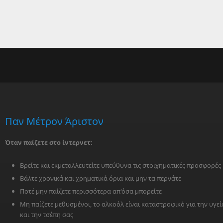
Παν Μέτρον Άριστον
Όταν παίζετε στο ίντερνετ:
Βρείτε και εκμεταλλευτείτε υπεύθυνα τις στοιχηματικές προσφορές
Βάλτε χρονικά και χρηματικά όρια και μην τα περνάτε
Ποτέ μην παίζετε περισσότερα απ'όσα μπορείτε
Μη παίζετε μεθυσμένοι, το αλκοόλ είναι καταστροφικό για την υγεί
και την τσέπη σας