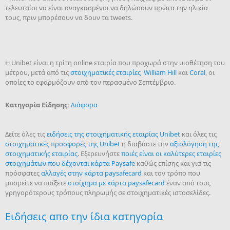
τελευταίοι να είναι αναγκασμένοι να δηλώσουν πρώτα την ηλικία
τους, πριν μπορέσουν να δουν τα tweets.
Η Unibet είναι η τρίτη online εταιρία που προχωρά στην υιοθέτηση του
μέτρου, μετά από τις
στοιχηματικές εταιρίες
William Hill
και
Coral
, οι
οποίες το εφαρμόζουν από τον περασμένο Σεπτέμβριο.
Κατηγορία Είδησης:
Διάφορα
Δείτε όλες τις
ειδήσεις της στοιχηματικής εταιρίας Unibet
και όλες τις
στοιχηματικές προσφορές της Unibet
ή διαβάστε την
αξιολόγηση της
στοιχηματικής εταιρίας
. Εξερευνήστε
ποιές είναι οι καλύτερες εταιρίες
στοιχημάτων που δέχονται κάρτα Paysafe
καθώς επίσης και για τις
πρόσφατες
αλλαγές στην κάρτα paysafecard
και τον τρόπο που
μπορείτε να παίξετε
στοίχημα με κάρτα paysafecard
έναν από τους
γρηγορότερους τρόπους πληρωμής σε στοιχηματικές ιστοσελίδες.
Ειδήσεις απο την ίδια κατηγορία