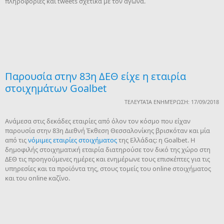
πληροφορίες και tweets σχετικά με τον αγώνα.
Παρουσία στην 83η ΔΕΘ είχε η εταιρία
στοιχημάτων Goalbet
ΤΕΛΕΥΤΑΊΑ ΕΝΗΜΈΡΩΣΗ: 17/09/2018
Ανάμεσα στις δεκάδες εταιρίες από όλον τον κόσμο που είχαν
παρουσία στην 83η Διεθνή Έκθεση Θεσσαλονίκης βρισκόταν και μία
από τις
νόμιμες εταιρίες στοιχήματος
της Ελλάδας: η Goalbet. Η
δημοφιλής στοιχηματική εταιρία διατηρούσε τον δικό της χώρο στη
ΔΕΘ τις προηγούμενες ημέρες και ενημέρωνε τους επισκέπτες για τις
υπηρεσίες και τα προϊόντα της, στους τομείς του online στοιχήματος
και του online καζίνο.