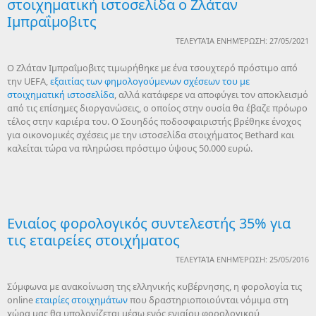
στοιχηματική ιστοσελίδα ο Ζλάταν
Ιμπραΐμοβιτς
ΤΕΛΕΥΤΑΊΑ ΕΝΗΜΈΡΩΣΗ: 27/05/2021
Ο Ζλάταν Ιμπραΐμοβιτς τιμωρήθηκε με ένα τσουχτερό πρόστιμο από
την UEFA,
εξαιτίας των φημολογούμενων σχέσεων του με
στοιχηματική ιστοσελίδα
, αλλά κατάφερε να αποφύγει τον αποκλεισμό
από τις επίσημες διοργανώσεις, ο οποίος στην ουσία θα έβαζε πρόωρο
τέλος στην καριέρα του. Ο Σουηδός ποδοσφαιριστής βρέθηκε ένοχος
για οικονομικές σχέσεις με την ιστοσελίδα στοιχήματος Bethard και
καλείται τώρα να πληρώσει πρόστιμο ύψους 50.000 ευρώ.
Ενιαίος φορολογικός συντελεστής 35% για
τις εταιρείες στοιχήματος
ΤΕΛΕΥΤΑΊΑ ΕΝΗΜΈΡΩΣΗ: 25/05/2016
Σύμφωνα με ανακοίνωση της ελληνικής κυβέρνησης, η φορολογία τις
online
εταιρίες στοιχημάτων
που δραστηριοποιούνται νόμιμα στη
χώρα μας θα υπολογίζεται μέσω ενός ενιαίου φορολογικού