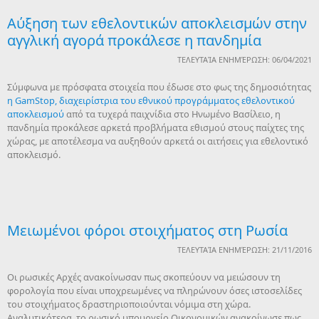
Αύξηση των εθελοντικών αποκλεισμών στην
αγγλική αγορά προκάλεσε η πανδημία
ΤΕΛΕΥΤΑΊΑ ΕΝΗΜΈΡΩΣΗ: 06/04/2021
Σύμφωνα με πρόσφατα στοιχεία που έδωσε στο φως της δημοσιότητας
η GamStop, διαχειρίστρια του εθνικού προγράμματος εθελοντικού
αποκλεισμού
από τα τυχερά παιχνίδια στο Ηνωμένο Βασίλειο, η
πανδημία προκάλεσε αρκετά προβλήματα εθισμού στους παίχτες της
χώρας, με αποτέλεσμα να αυξηθούν αρκετά οι αιτήσεις για εθελοντικό
αποκλεισμό.
Mειωμένοι φόροι στοιχήματος στη Ρωσία
ΤΕΛΕΥΤΑΊΑ ΕΝΗΜΈΡΩΣΗ: 21/11/2016
Οι ρωσικές Αρχές ανακοίνωσαν πως σκοπεύουν να μειώσουν τη
φορολογία που είναι υποχρεωμένες να πληρώνουν όσες ιστοσελίδες
του στοιχήματος δραστηριοποιούνται νόμιμα στη χώρα.
Αναλυτικότερα, το ρωσικό υπουργείο Οικονομικών ανακοίνωσε πως