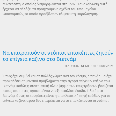
συντελεστή, ο οποίος διαμορφώνεται στο 35%. Η ανακοίνωση αυτή
έρχεται να αλλάξει τα προηγούμενα σχέδια του υπουργείου
Οικονομικών, τα οποία προέβλεπαν κλιμακωτή φορολόγηση.
Να επιτραπούν οι ντόπιοι επισκέπτες ζητούν
τα επίγεια καζίνο στο Βιετνάμ
ΤΕΛΕΥΤΑΊΑ ΕΝΗΜΈΡΩΣΗ: 01/03/2021
Όπως έχει συμβεί και σε πολλές χώρες ανά τον κόσμο, η πανδημία έχει
προκαλέσει σημαντικά προβλήματα στην αγορά επίγειων καζίνο του
Βιετνάμ, καθώς η συντριπτική πλειοψηφία των επιχειρήσεων βασίζεται
στους τουρίστες, προκειμένου να εξασφαλίσει έσοδα. Ειδικά στο
Βιετνάμ, όμως, οι τουρίστες είναι η αποκλειστική πηγή εσόδων για τα
επίγεια καζίνο, αφού δεν επιτρέπεται να τα επισκέπτονται οι ντόπιοι.