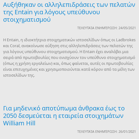
Αυξήθηκαν οι αλληλεπιδράσεις των πελατών
της Entain για λόγους υπεύθυνου
στοιχηματισμού
ΤΕΛΕΥΤΑΊΑ ΕΝΗΜΈΡΩΣΗ: 24/05/2021
Η Entain, η ιδιοκτήτρια στοιχηματικών ιστοσελίδων όπως οι Ladbrokes
και Coral, ανακοίνωσε αύξηση στις αλληλεπιδράσεις των πελατών της
για λόγους υπεύθυνου στοιχηματισμού. Η Entain έχει αναλάβει μια
σειρά από πρωτοβουλίες που ενισχύουν τον υπεύθυνο στοιχηματισμό
(όπως η χρήση εργαλείων) και, όπως φαίνεται, αυτές οι πρωτοβουλίες
είναι επιτυχημένες και χρησιμοποιούνται κατά κόρον από τα μέλη των
ιστοσελίδων της.
Για μηδενικό αποτύπωμα άνθρακα έως το
2050 δεσμεύεται η εταιρεία στοιχημάτων
William Hill
ΤΕΛΕΥΤΑΊΑ ΕΝΗΜΈΡΩΣΗ: 26/01/2021