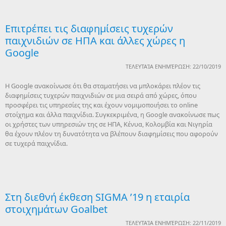
Επιτρέπει τις διαφημίσεις τυχερών
παιχνιδιών σε ΗΠΑ και άλλες χώρες η
Google
ΤΕΛΕΥΤΑΊΑ ΕΝΗΜΈΡΩΣΗ: 22/10/2019
Η Google ανακοίνωσε ότι θα σταματήσει να μπλοκάρει πλέον τις
διαφημίσεις τυχερών παιχνιδιών σε μια σειρά από χώρες, όπου
προσφέρει τις υπηρεσίες της και έχουν νομιμοποιήσει το online
στοίχημα και άλλα παιχνίδια. Συγκεκριμένα, η Google ανακοίνωσε πως
οι χρήστες των υπηρεσιών της σε ΗΠΑ, Κένυα, Κολομβία και Νιγηρία
θα έχουν πλέον τη δυνατότητα να βλέπουν διαφημίσεις που αφορούν
σε τυχερά παιχνίδια.
Στη διεθνή έκθεση SIGMA ’19 η εταιρία
στοιχημάτων Goalbet
ΤΕΛΕΥΤΑΊΑ ΕΝΗΜΈΡΩΣΗ: 22/11/2019