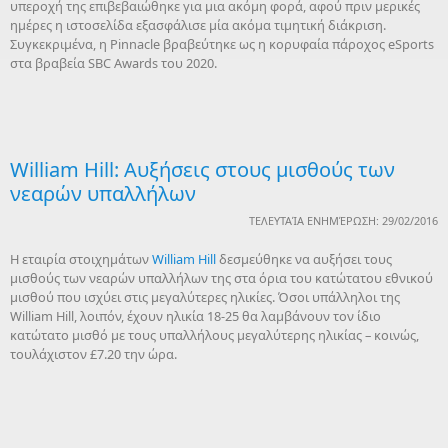
υπεροχή της επιβεβαιώθηκε για μια ακόμη φορά, αφού πριν μερικές
ημέρες η ιστοσελίδα εξασφάλισε μία ακόμα τιμητική διάκριση.
Συγκεκριμένα, η Pinnacle βραβεύτηκε ως η κορυφαία πάροχος eSports
στα βραβεία SBC Awards του 2020.
William Hill: Αυξήσεις στους μισθούς των
νεαρών υπαλλήλων
ΤΕΛΕΥΤΑΊΑ ΕΝΗΜΈΡΩΣΗ: 29/02/2016
Η εταιρία στοιχημάτων
William Hill
δεσμεύθηκε να αυξήσει τους
μισθούς των νεαρών υπαλλήλων της στα όρια του κατώτατου εθνικού
μισθού που ισχύει στις μεγαλύτερες ηλικίες. Όσοι υπάλληλοι της
William Hill, λοιπόν, έχουν ηλικία 18-25 θα λαμβάνουν τον ίδιο
κατώτατο μισθό με τους υπαλλήλους μεγαλύτερης ηλικίας – κοινώς,
τουλάχιστον £7.20 την ώρα.