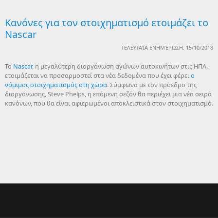
Κανόνες για τον στοιχηματισμό ετοιμάζει το
Nascar
ΤΕΛΕΥΤΑΊΑ ΕΝΗΜΈΡΩΣΗ: 15/10/2018
Το
Nascar
, η μεγαλύτερη διοργάνωση αγώνων αυτοκινήτων στις ΗΠΑ,
ετοιμάζεται να προσαρμοστεί στα νέα δεδομένα που έχει φέρει
ο
νόμιμος στοιχηματισμός στη χώρα
. Σύμφωνα με τον πρόεδρο της
διοργάνωσης, Steve Phelps, η επόμενη σεζόν θα περιέχει μια νέα σειρά
κανόνων, που θα είναι αφιερωμένοι αποκλειστικά στον στοιχηματισμό.