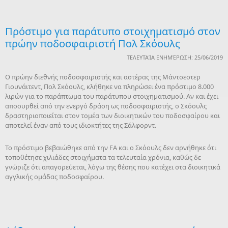
Πρόστιμο για παράτυπο στοιχηματισμό στον
πρώην ποδοσφαιριστή Πολ Σκόουλς
ΤΕΛΕΥΤΑΊΑ ΕΝΗΜΈΡΩΣΗ: 25/06/2019
Ο πρώην διεθνής ποδοσφαιριστής και αστέρας της Μάντσεστερ
Γιουνάιτεντ, Πολ Σκόουλς, κλήθηκε να πληρώσει ένα πρόστιμο 8.000
λιρών για το παράπτωμα του παράτυπου στοιχηματισμού. Αν και έχει
αποσυρθεί από την ενεργό δράση ως ποδοσφαιριστής, ο Σκόουλς
δραστηριοποιείται στον τομέα των διοικητικών του ποδοσφαίρου και
αποτελεί έναν από τους ιδιοκτήτες της Σάλφορντ.
Το πρόστιμο βεβαιώθηκε από την FA και ο Σκόουλς δεν αρνήθηκε ότι
τοποθέτησε χιλιάδες στοιχήματα τα τελευταία χρόνια, καθώς δε
γνώριζε ότι απαγορεύεται, λόγω της θέσης που κατέχει στα διοικητικά
αγγλικής ομάδας ποδοσφαίρου.