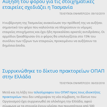
Αύξηση του φόρου για τις στοιχηματικές
εταιρείες σχεδιάζει η Τασμανία
ΤΕΛΕΥΤΑΊΑ ΕΝΗΜΈΡΩΣΗ: 09/10/2019
Η κυβέρνηση της Τασμανίας ανακοίνωσε την πρόθεσή της να αυξήσει
σημαντικό τον φόρο που καλούνται να πληρώσουν οι νόμιμες
εταιρείες στοιχήματος και έχει ήδη προκαλέσει αρκετές αντιδράσεις. Οι
αρμόδιοι ξεκαθάρισαν ότι ο φόρος θα υπολογίζεται στο 15% του
συνόλου των τζίρων των εταιρειών, προκειμένου να αυξήσουν τα
δημόσια έσοδα.
Συρρικνώθηκε το δίκτυο πρακτορείων ΟΠΑΠ
στην Ελλάδα
ΤΕΛΕΥΤΑΊΑ ΕΝΗΜΈΡΩΣΗ: 06/03/2018
Μετά και τη λήξη του
τελεσίγραφου του ΟΠΑΠ προς τους ιδιοκτήτες
πρακτορείων
που δεν υπέγραψαν τη νέα σύμβαση, το δίκτυο του
Οργανισμού έχει συρρικνωθεί σε ολόκληρη την Ελλάδα, αφού
σύμφωνα με τα στοιχεία έχουν κλείσει πια περισσότερα από 500