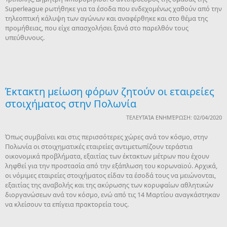
Superleague ρωτήθηκε για τα έσοδα που ενδεχομένως χαθούν από την
τηλεοπτική κάλυψη των αγώνων και αναφέρθηκε και στο θέμα της
προμήθειας, που είχε απασχολήσει ξανά στο παρελθόν τους
υπεύθυνους.
Έκτακτη μείωση φόρων ζητούν οι εταιρείες
στοιχήματος στην Πολωνία
ΤΕΛΕΥΤΑΊΑ ΕΝΗΜΈΡΩΣΗ: 02/04/2020
Όπως συμβαίνει και στις περισσότερες χώρες ανά τον κόσμο, στην
Πολωνία οι στοιχηματικές εταιρείες αντιμετωπίζουν τεράστια
οικονομικά προβλήματα, εξαιτίας των έκτακτων μέτρων που έχουν
ληφθεί για την προστασία από την εξάπλωση του κορωναϊού. Αρχικά,
οι νόμιμες εταιρείες στοιχήματος είδαν τα έσοδά τους να μειώνονται,
εξαιτίας της αναβολής και της ακύρωσης των κορυφαίων αθλητικών
διοργανώσεων ανά τον κόσμο, ενώ από τις 14 Μαρτίου αναγκάστηκαν
να κλείσουν τα επίγεια πρακτορεία τους.