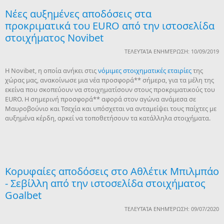
Νέες αυξημένες αποδόσεις στα
προκριματικά του EURO από την ιστοσελίδα
στοιχήματος Novibet
ΤΕΛΕΥΤΑΊΑ ΕΝΗΜΈΡΩΣΗ: 10/09/2019
Η Novibet, η οποία ανήκει στις
νόμιμες στοιχηματικές εταιρίες
της
χώρας μας, ανακοίνωσε μια νέα προσφορά** σήμερα, για τα μέλη της
εκείνα που σκοπεύουν να στοιχηματίσουν στους προκριματικούς του
EURO. Η σημερινή προσφορά** αφορά στον αγώνα ανάμεσα σε
Μαυροβούνιο και Τσεχία και υπόσχεται να ανταμείψει τους παίχτες με
αυξημένα κέρδη, αρκεί να τοποθετήσουν τα κατάλληλα στοιχήματα.
Κορυφαίες αποδόσεις στο Αθλέτικ Μπιλμπάο
- Σεβίλλη από την ιστοσελίδα στοιχήματος
Goalbet
ΤΕΛΕΥΤΑΊΑ ΕΝΗΜΈΡΩΣΗ: 09/07/2020