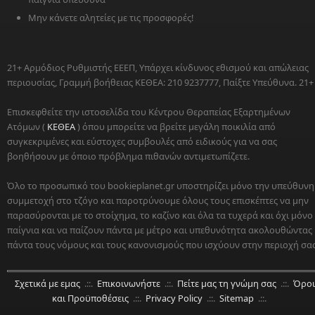
Μην κάνετε αλητείες με τις προσφορές!
21+ Αρμόδιος Ρυθμιστής ΕΕΕΠ, Υπάρχει κίνδυνος εθισμού και απώλειας
περιουσίας, Γραμμή βοήθειας ΚΕΘΕΑ: 210 9237777, Παίξτε Υπεύθυνα. 21+
Επισκεφθείτε την ιστοσελίδα του Κέντρου Θεραπείας Εξαρτημένων
Ατόμων (
ΚΕΘΕΑ
) όπου μπορείτε να βρείτε μεγάλη ποικιλία από
συγκεκριμένες και εύστοχες συμβουλές από ειδικούς για να σας
βοηθήσουν με όποιο πρόβλημα πιθανών αντιμετωπίζετε.
Όλο το προσωπικό του bookieplanet.gr υποστηρίζει μόνο την υπεύθυνη
συμμετοχή στο τζόγο και παροτρύνουμε όλους τους επισκέπτες να μην
παρασύρονται με το στοίχημα, το καζίνο και όλα τα τυχερά και όχι μόνο
παίγνια και να παίζουν πάντα με μέτρο και υπεθυνότητα ακολουθώντας
πάντα τους νόμους και τους κανονισμούς που ισχύουν στην περιοχή σας
Σχετικά με εμας
.::.
Επικοινωνήστε
.::.
Πείτε μας τη γνώμη σας
.::.
Όροι
και Προϋποθέσεις
.::.
Privacy Policy
.::.
Sitemap
.::.