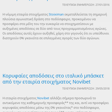
ΤΕΛΕΥΤΑΊΑ ΕΝΗΜΈΡΩΣΗ: 27/01/2016
Η νόμιμη εταιρία στοιχήματος
Stoiximan
εκμεταλλεύεται τη σημερινή
πλούσια αγωνιστική δράση στο ποδόσφαιρο, προκειμένου να
προσφέρει στα μέλη του την ευκαιρία να στοιχηματίσουν με
αυξημένες αποδόσεις σε δύο από τους προγραμματισμένους αγώνες.
Οι αποδόσεις αυτές έχουν αυξηθεί, χάρη στο γεγονός ότι οι υπεύθυνοι
διατηρούν 0% γκανιότα σε επιλεγμένες αγορές των δύο αγώνων.
Κορυφαίες αποδόσεις στο ιταλικό μπάσκετ
από την εταιρία στοιχήματος Novibet
ΤΕΛΕΥΤΑΊΑ ΕΝΗΜΈΡΩΣΗ: 29/05/2018
Η εταιρία στοιχήματος
Novibet
αλλάζει σήμερα προσωρινά το
αντικείμενο της καθημερινής προσφοράς** της και, αντί να προσφέρει
κορυφαίες αποδόσεις μέσω της 0% γκανιότας* στο ποδόσφαιρο,