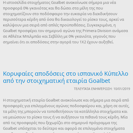
Η ιστοσελίδα στοιχήματος Goalbet ανακοίνωσε σήμερα μια νέα
προσφορά 0% γκανιότας και θα δώσει στα μέλη της που
στοιχηματίζουν στο ποδόσφαιρο την ευκαιρία να διεκδικήσουν
περισσότερα κέρδη από όσα θα δικαιολογεί το ρίσκο τους, αρκεί να
καλύψουν μια σειρά από απλές προϋποθέσεις. Συγκεκριμένα, η
Goalbet προσφέρει τον σημερινό αγώνα της Primera Division ανάμεσα
σε Αθλέτικ Μπιλμπάο και Σεβίλλη με 0% γκανιότα, γεγονός που
σημαίνει ότι οι αποδόσεις στην αγορά του 1Χ2 έχουν αυξηθεί.
Κορυφαίες αποδόσεις στο ισπανικό Κύπελλο
από την στοιχηματική εταιρία Goalbet
ΤΕΛΕΥΤΑΊΑ ΕΝΗΜΈΡΩΣΗ: 10/01/2019
Η στοιχηματική εταιρία Goalbet ανακοίνωσε και σήμερα μια σειρά από
προσφορές για επιλεγμένους αγώνες ποδοσφαίρου και, χάρη σε αυτές,
τα μέλη της μπορούν να τοποθετήσουν τα κατάλληλα στοιχήματα και
να μειώσουν το ρίσκο τους ή να αυξήσουν τα πιθανά τους κέρδη. Μία
από τις προσφορές που ξεχωρίζει στο σημερινό πρόγραμμα της
Goalbet υπόσχεται το δεύτερο και αφορά σε επιλεγμένα στοιχήματα