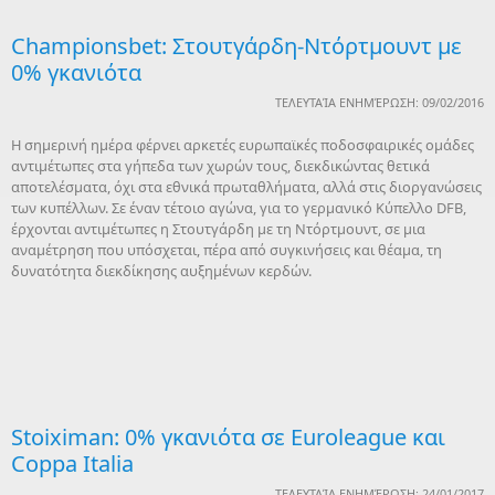
Championsbet: Στουτγάρδη-Ντόρτμουντ με
0% γκανιότα
ΤΕΛΕΥΤΑΊΑ ΕΝΗΜΈΡΩΣΗ: 09/02/2016
Η σημερινή ημέρα φέρνει αρκετές ευρωπαϊκές ποδοσφαιρικές ομάδες
αντιμέτωπες στα γήπεδα των χωρών τους, διεκδικώντας θετικά
αποτελέσματα, όχι στα εθνικά πρωταθλήματα, αλλά στις διοργανώσεις
των κυπέλλων. Σε έναν τέτοιο αγώνα, για το γερμανικό Κύπελλο DFB,
έρχονται αντιμέτωπες η Στουτγάρδη με τη Ντόρτμουντ, σε μια
αναμέτρηση που υπόσχεται, πέρα από συγκινήσεις και θέαμα, τη
δυνατότητα διεκδίκησης αυξημένων κερδών.
Stoiximan: 0% γκανιότα σε Euroleague και
Coppa Italia
ΤΕΛΕΥΤΑΊΑ ΕΝΗΜΈΡΩΣΗ: 24/01/2017