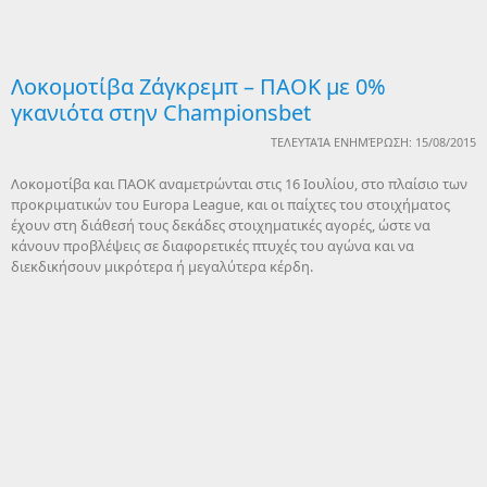
Λοκομοτίβα Ζάγκρεμπ – ΠΑΟΚ με 0%
γκανιότα στην Championsbet
ΤΕΛΕΥΤΑΊΑ ΕΝΗΜΈΡΩΣΗ: 15/08/2015
Λοκομοτίβα και ΠΑΟΚ αναμετρώνται στις 16 Ιουλίου, στο πλαίσιο των
προκριματικών του Europa League, και οι παίχτες του στοιχήματος
έχουν στη διάθεσή τους δεκάδες στοιχηματικές αγορές, ώστε να
κάνουν προβλέψεις σε διαφορετικές πτυχές του αγώνα και να
διεκδικήσουν μικρότερα ή μεγαλύτερα κέρδη.