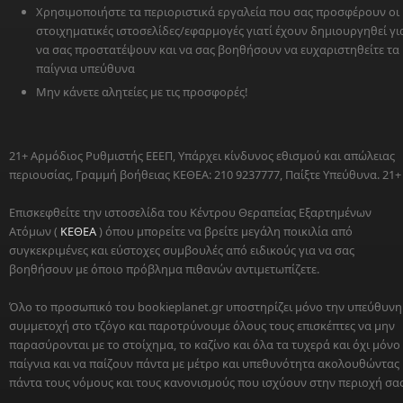
Χρησιμοποιήστε τα περιοριστικά εργαλεία που σας προσφέρουν οι
στοιχηματικές ιστοσελίδες/εφαρμογές γιατί έχουν δημιουργηθεί γι
να σας προστατέψουν και να σας βοηθήσουν να ευχαριστηθείτε τα
παίγνια υπεύθυνα
Μην κάνετε αλητείες με τις προσφορές!
21+ Αρμόδιος Ρυθμιστής ΕΕΕΠ, Υπάρχει κίνδυνος εθισμού και απώλειας
περιουσίας, Γραμμή βοήθειας ΚΕΘΕΑ: 210 9237777, Παίξτε Υπεύθυνα. 21+
Επισκεφθείτε την ιστοσελίδα του Κέντρου Θεραπείας Εξαρτημένων
Ατόμων (
ΚΕΘΕΑ
) όπου μπορείτε να βρείτε μεγάλη ποικιλία από
συγκεκριμένες και εύστοχες συμβουλές από ειδικούς για να σας
βοηθήσουν με όποιο πρόβλημα πιθανών αντιμετωπίζετε.
Όλο το προσωπικό του bookieplanet.gr υποστηρίζει μόνο την υπεύθυνη
συμμετοχή στο τζόγο και παροτρύνουμε όλους τους επισκέπτες να μην
παρασύρονται με το στοίχημα, το καζίνο και όλα τα τυχερά και όχι μόνο
παίγνια και να παίζουν πάντα με μέτρο και υπεθυνότητα ακολουθώντας
πάντα τους νόμους και τους κανονισμούς που ισχύουν στην περιοχή σας