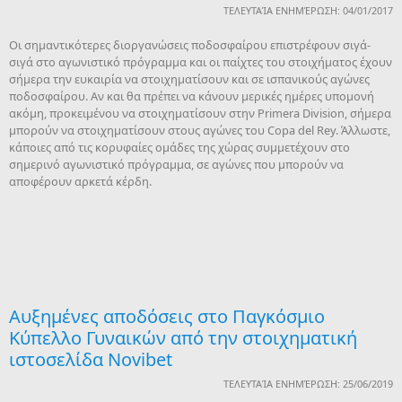
ΤΕΛΕΥΤΑΊΑ ΕΝΗΜΈΡΩΣΗ: 04/01/2017
Οι σημαντικότερες διοργανώσεις ποδοσφαίρου επιστρέφουν σιγά-
σιγά στο αγωνιστικό πρόγραμμα και οι παίχτες του στοιχήματος έχουν
σήμερα την ευκαιρία να στοιχηματίσουν και σε ισπανικούς αγώνες
ποδοσφαίρου. Αν και θα πρέπει να κάνουν μερικές ημέρες υπομονή
ακόμη, προκειμένου να στοιχηματίσουν στην Primera Division, σήμερα
μπορούν να στοιχηματίσουν στους αγώνες του Copa del Rey. Άλλωστε,
κάποιες από τις κορυφαίες ομάδες της χώρας συμμετέχουν στο
σημερινό αγωνιστικό πρόγραμμα, σε αγώνες που μπορούν να
αποφέρουν αρκετά κέρδη.
Αυξημένες αποδόσεις στο Παγκόσμιο
Κύπελλο Γυναικών από την στοιχηματική
ιστοσελίδα Novibet
ΤΕΛΕΥΤΑΊΑ ΕΝΗΜΈΡΩΣΗ: 25/06/2019