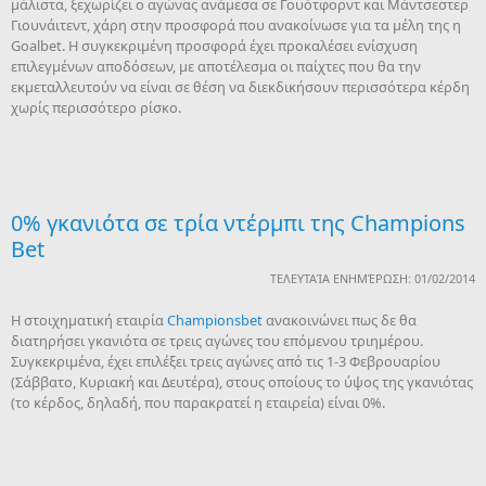
μάλιστα, ξεχωρίζει ο αγώνας ανάμεσα σε Γουότφορντ και Μάντσεστερ
Γιουνάιτεντ, χάρη στην προσφορά που ανακοίνωσε για τα μέλη της η
Goalbet. Η συγκεκριμένη προσφορά έχει προκαλέσει ενίσχυση
επιλεγμένων αποδόσεων, με αποτέλεσμα οι παίχτες που θα την
εκμεταλλευτούν να είναι σε θέση να διεκδικήσουν περισσότερα κέρδη
χωρίς περισσότερο ρίσκο.
0% γκανιότα σε τρία ντέρμπι της Champions
Bet
ΤΕΛΕΥΤΑΊΑ ΕΝΗΜΈΡΩΣΗ: 01/02/2014
H στοιχηματική εταιρία
Championsbet
ανακοινώνει πως δε θα
διατηρήσει γκανιότα σε τρεις αγώνες του επόμενου τριημέρου.
Συγκεκριμένα, έχει επιλέξει τρεις αγώνες από τις 1-3 Φεβρουαρίου
(Σάββατο, Κυριακή και Δευτέρα), στους οποίους το ύψος της γκανιότας
(το κέρδος, δηλαδή, που παρακρατεί η εταιρεία) είναι 0%.