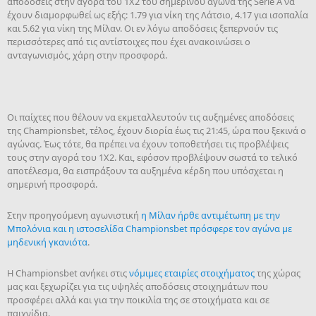
αποδόσεις στην αγορά του 1Χ2 του σημερινού αγώνα της Serie A να
έχουν διαμορφωθεί ως εξής: 1.79 για νίκη της Λάτσιο, 4.17 για ισοπαλία
και 5.62 για νίκη της Μίλαν. Οι εν λόγω αποδόσεις ξεπερνούν τις
περισσότερες από τις αντίστοιχες που έχει ανακοινώσει ο
ανταγωνισμός, χάρη στην προσφορά.
Οι παίχτες που θέλουν να εκμεταλλευτούν τις αυξημένες αποδόσεις
της Championsbet, τέλος, έχουν διορία έως τις 21:45, ώρα που ξεκινά ο
αγώνας. Έως τότε, θα πρέπει να έχουν τοποθετήσει τις προβλέψεις
τους στην αγορά του 1Χ2. Και, εφόσον προβλέψουν σωστά το τελικό
αποτέλεσμα, θα εισπράξουν τα αυξημένα κέρδη που υπόσχεται η
σημερινή προσφορά.
Στην προηγούμενη αγωνιστική
η Μίλαν ήρθε αντιμέτωπη με την
Μπολόνια και η ιστοσελίδα Championsbet πρόσφερε τον αγώνα με
μηδενική γκανιότα
.
Η Championsbet ανήκει στις
νόμιμες εταιρίες στοιχήματος
της χώρας
μας και ξεχωρίζει για τις υψηλές αποδόσεις στοιχημάτων που
προσφέρει αλλά και για την ποικιλία της σε στοιχήματα και σε
παιχνίδια.