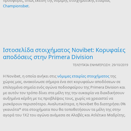
προσφορές, όπως εκείνη της νόμιμης στοιχηματικής εταιρίας
Championsbet
.
Ιστοσελίδα στοιχήματος Novibet: Κορυφαίες
αποδόσεις στην Primera Division
ΤΕΛΕΥΤΑΊΑ ΕΝΗΜΈΡΩΣΗ: 29/10/2019
Η Novibet, η οποία ανήκει στις
νόμιμες εταιρίες στοιχήματος
της
χώρας μας, ανακοίνωσε σήμερα ένα σετ κορυφαίων αποδόσεων σε
επιλεγμένα σημεία ενός αγώνα ποδοσφαίρου της Primera Division και
με αυτόν τον τρόπο δίνει στα μέλη της την ευκαιρία να διεκδικήσουν
αυξημένα κέρδη με τις προβλέψεις τους, χωρίς να χρειαστεί να
ρισκάρουν περισσότερο. Αναλυτικότερα, η Novibet θα διατηρήσει 0%
γκανιότα* στα στοιχήματα που θα τοποθετήσουν τα μέλη της στην
αγορά του 1Χ2 του αγώνα ανάμεσα σε Αλαβές και Ατλέτικο Μαδρίτης.