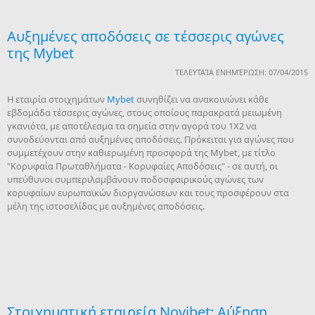
Αυξημένες αποδόσεις σε τέσσερις αγώνες
της Mybet
ΤΕΛΕΥΤΑΊΑ ΕΝΗΜΈΡΩΣΗ: 07/04/2015
Η εταιρία στοιχημάτων
Mybet
συνηθίζει να ανακοινώνει κάθε
εβδομάδα τέσσερις αγώνες, στους οποίους παρακρατά μειωμένη
γκανιότα, με αποτέλεσμα τα σημεία στην αγορά του 1Χ2 να
συνοδεύονται από αυξημένες αποδόσεις. Πρόκειται για αγώνες που
συμμετέχουν στην καθιερωμένη προσφορά της Mybet, με τίτλο
"Κορυφαία Πρωταθλήματα - Κορυφαίες Αποδόσεις" - σε αυτή, οι
υπεύθυνοι συμπεριλαμβάνουν ποδοσφαιρικούς αγώνες των
κορυφαίων ευρωπαϊκών διοργανώσεων και τους προσφέρουν στα
μέλη της ιστοσελίδας με αυξημένες αποδόσεις.
Στοιχηματική εταιρεία Novibet: Αύξηση