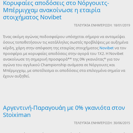
Κορυφαίες αποδόσεις στο Νόργουιτς-
Μπέρμιγχαμ ανακοίνωσε η εταιρία
στοιχήματος Novibet
ΤΕΛΕΥΤΑΊΑ ΕΝΗΜΈΡΩΣΗ: 18/01/2019
Ένας ακόμη αγώνας ποδοσφαίρου υπόσχεται σήμερα να ανταμείψει
όσους τοποθετήσουν τις κατάλληλες σωστές προβλέψεις με αυξημένα
κέρδη, χάρη στην απόφαση της εταιρίας στοιχήματος
Novibet
να τον
προσφέρει με κορυφαίες αποδόσεις στην αγορά του 1Χ2. Η Novibet
ανακοίνωσε τη σημερινή προσφορά** της 0% γκανιότας* για τον
αγώνα του αγγλικού Championship ανάμεσα σε Νόργουιτς και
Μπέρμιγχαμ, με αποτέλεσμα οι αποδόσεις στα επιλεγμένα σημεία να
έχουν αυξηθεί.
Αργεντινή-Παραγουάη με 0% γκανιότα στον
Stoiximan
ΤΕΛΕΥΤΑΊΑ ΕΝΗΜΈΡΩΣΗ: 30/06/2015