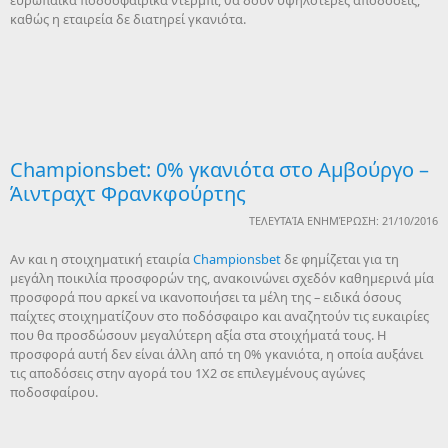
ευρωπαϊκά ποδοσφαιρικά ντέρμπι, θα δουν υψηλότερες αποδόσεις,
καθώς η εταιρεία δε διατηρεί γκανιότα.
Championsbet: 0% γκανιότα στο Αμβούργο –
Άιντραχτ Φρανκφούρτης
ΤΕΛΕΥΤΑΊΑ ΕΝΗΜΈΡΩΣΗ: 21/10/2016
Αν και η στοιχηματική εταιρία
Championsbet
δε φημίζεται για τη
μεγάλη ποικιλία προσφορών της, ανακοινώνει σχεδόν καθημερινά μία
προσφορά που αρκεί να ικανοποιήσει τα μέλη της – ειδικά όσους
παίχτες στοιχηματίζουν στο ποδόσφαιρο και αναζητούν τις ευκαιρίες
που θα προσδώσουν μεγαλύτερη αξία στα στοιχήματά τους. Η
προσφορά αυτή δεν είναι άλλη από τη 0% γκανιότα, η οποία αυξάνει
τις αποδόσεις στην αγορά του 1Χ2 σε επιλεγμένους αγώνες
ποδοσφαίρου.