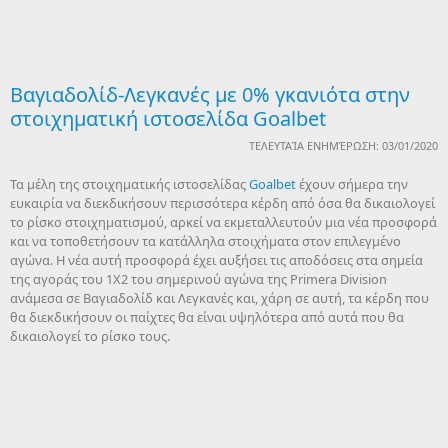
Βαγιαδολίδ-Λεγκανές με 0% γκανιότα στην
στοιχηματική ιστοσελίδα Goalbet
ΤΕΛΕΥΤΑΊΑ ΕΝΗΜΈΡΩΣΗ: 03/01/2020
Τα μέλη της στοιχηματικής ιστοσελίδας
Goalbet
έχουν σήμερα την
ευκαιρία να διεκδικήσουν περισσότερα κέρδη από όσα θα δικαιολογεί
το ρίσκο στοιχηματισμού, αρκεί να εκμεταλλευτούν μια νέα προσφορά
και να τοποθετήσουν τα κατάλληλα στοιχήματα στον επιλεγμένο
αγώνα. Η νέα αυτή προσφορά έχει αυξήσει τις αποδόσεις στα σημεία
της αγοράς του 1Χ2 του σημερινού αγώνα της Primera Division
ανάμεσα σε Βαγιαδολίδ και Λεγκανές και, χάρη σε αυτή, τα κέρδη που
θα διεκδικήσουν οι παίχτες θα είναι υψηλότερα από αυτά που θα
δικαιολογεί το ρίσκο τους.