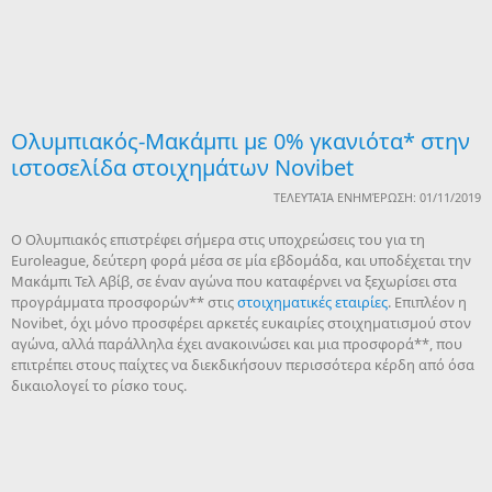
Ολυμπιακός-Μακάμπι με 0% γκανιότα* στην
ιστοσελίδα στοιχημάτων Novibet
ΤΕΛΕΥΤΑΊΑ ΕΝΗΜΈΡΩΣΗ: 01/11/2019
Ο Ολυμπιακός επιστρέφει σήμερα στις υποχρεώσεις του για τη
Euroleague, δεύτερη φορά μέσα σε μία εβδομάδα, και υποδέχεται την
Μακάμπι Τελ Αβίβ, σε έναν αγώνα που καταφέρνει να ξεχωρίσει στα
προγράμματα προσφορών** στις
στοιχηματικές εταιρίες
. Επιπλέον η
Novibet, όχι μόνο προσφέρει αρκετές ευκαιρίες στοιχηματισμού στον
αγώνα, αλλά παράλληλα έχει ανακοινώσει και μια προσφορά**, που
επιτρέπει στους παίχτες να διεκδικήσουν περισσότερα κέρδη από όσα
δικαιολογεί το ρίσκο τους.