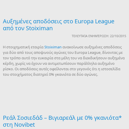
Αυξημένες αποδόσεις στο Europa League
από τον Stoiximan
ΤΕΛΕΥΤΑΊΑ ΕΝΗΜΈΡΩΣΗ: 22/10/2015
Η στοιχηματική εταιρία
Stoiximan
ανακοίνωσε αυξημένες αποδόσεις
για δύο από τους αποψινούς αγώνες του Europa League, δίνοντας με
τον τρόπο αυτό την ευκαιρία στα μέλη του να διεκδικήσουν αυξημένα
κέρδη, χωρίς να έχουν να αντιμετωπίσουν παράλληλα αυξημένο
ρίσκο. Οι αποδόσεις αυτές οφείλονται στο γεγονός ότι η ιστοσελίδα
του στοιχήματος διατηρεί 0% γκανιότα σε δύο αγώνες.
Ρεάλ Σοσιεδάδ – Βιγιαρεάλ με 0% γκανιότα*
στη Νovibet