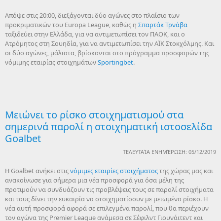
Απόψε στις 20:00, διεξάγονται δύο αγώνες στο πλαίσιο των
προκριματικών του Europa League, καθώς η
Σπαρτάκ Τρνάβα
ταξιδεύει στην Ελλάδα, για να αντιμετωπίσει τον ΠΑΟΚ, και ο
Ατρόμητος στη Σουηδία, για να αντιμετωπίσει την ΑΪΚ Στοκχόλμης. Και
οι δύο αγώνες, μάλιστα, βρίσκονται στο πρόγραμμα προσφορών της
νόμιμης εταιρίας στοιχημάτων
Sportingbet
.
Μειώνει το ρίσκο στοιχηματισμού στα
σημερινά παρολί η στοιχηματική ιστοσελίδα
Goalbet
ΤΕΛΕΥΤΑΊΑ ΕΝΗΜΈΡΩΣΗ: 05/12/2019
Η Goalbet ανήκει στις
νόμιμες εταιρίες στοιχήματος
της χώρας μας και
ανακοίνωσε για σήμερα μια νέα προσφορά για όσα μέλη της
προτιμούν να συνδυάζουν τις προβλέψεις τους σε παρολί στοιχήματα
και τους δίνει την ευκαιρία να στοιχηματίσουν με μειωμένο ρίσκο. Η
νέα αυτή προσφορά αφορά σε επιλεγμένα παρολί, που θα περιέχουν
τον αγώνα της Premier League ανάμεσα σε Σέφιλντ Γιουνάιτεντ και