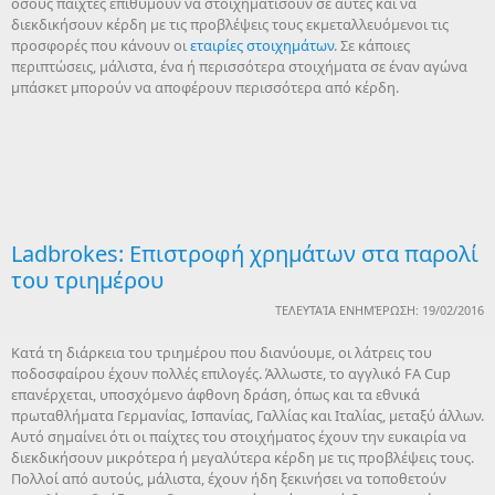
όσους παίχτες επιθυμούν να στοιχηματίσουν σε αυτές και να
διεκδικήσουν κέρδη με τις προβλέψεις τους εκμεταλλευόμενοι τις
προσφορές που κάνουν οι
εταιρίες στοιχημάτων
. Σε κάποιες
περιπτώσεις, μάλιστα, ένα ή περισσότερα στοιχήματα σε έναν αγώνα
μπάσκετ μπορούν να αποφέρουν περισσότερα από κέρδη.
Ladbrokes: Επιστροφή χρημάτων στα παρολί
του τριημέρου
ΤΕΛΕΥΤΑΊΑ ΕΝΗΜΈΡΩΣΗ: 19/02/2016
Κατά τη διάρκεια του τριημέρου που διανύουμε, οι λάτρεις του
ποδοσφαίρου έχουν πολλές επιλογές. Άλλωστε, το αγγλικό FA Cup
επανέρχεται, υποσχόμενο άφθονη δράση, όπως και τα εθνικά
πρωταθλήματα Γερμανίας, Ισπανίας, Γαλλίας και Ιταλίας, μεταξύ άλλων.
Αυτό σημαίνει ότι οι παίχτες του στοιχήματος έχουν την ευκαιρία να
διεκδικήσουν μικρότερα ή μεγαλύτερα κέρδη με τις προβλέψεις τους.
Πολλοί από αυτούς, μάλιστα, έχουν ήδη ξεκινήσει να τοποθετούν