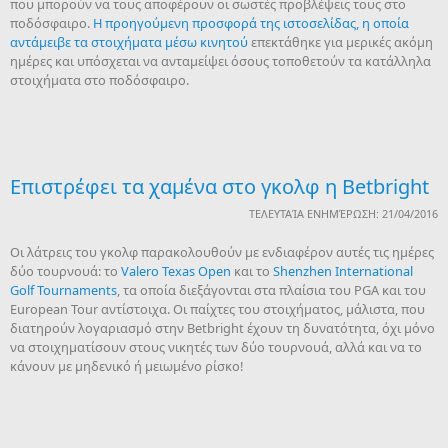
που μπορούν να τους αποφέρουν οι σωστές προβλέψεις τους στο
ποδόσφαιρο.
Η προηγούμενη προσφορά της ιστοσελίδας, η οποία
αντάμειβε τα στοιχήματα μέσω κινητού
επεκτάθηκε για μερικές ακόμη
ημέρες και υπόσχεται να ανταμείψει όσους τοποθετούν τα κατάλληλα
στοιχήματα στο ποδόσφαιρο.
Επιστρέφει τα χαμένα στο γκολφ η Betbright
ΤΕΛΕΥΤΑΊΑ ΕΝΗΜΈΡΩΣΗ: 21/04/2016
Οι λάτρεις του γκολφ παρακολουθούν με ενδιαφέρον αυτές τις ημέρες
δύο τουρνουά: το
Valero Texas Open
και το
Shenzhen International
Golf Tournaments
, τα οποία διεξάγονται στα πλαίσια του PGA και του
European Tour αντίστοιχα. Οι παίχτες του στοιχήματος, μάλιστα, που
διατηρούν λογαριασμό στην Betbright έχουν τη δυνατότητα, όχι μόνο
να στοιχηματίσουν στους νικητές των δύο τουρνουά, αλλά και να το
κάνουν με μηδενικό ή μειωμένο ρίσκο!