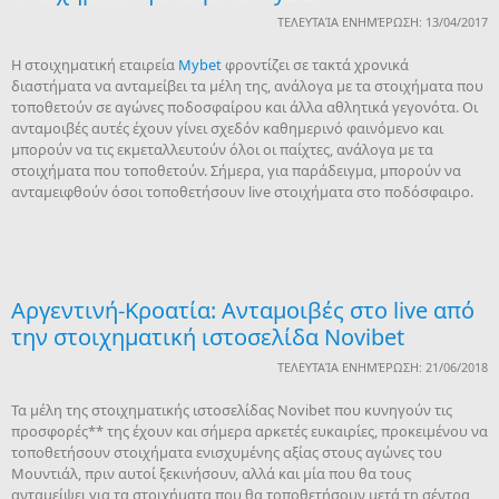
ΤΕΛΕΥΤΑΊΑ ΕΝΗΜΈΡΩΣΗ: 13/04/2017
Η στοιχηματική εταιρεία
Mybet
φροντίζει σε τακτά χρονικά
διαστήματα να ανταμείβει τα μέλη της, ανάλογα με τα στοιχήματα που
τοποθετούν σε αγώνες ποδοσφαίρου και άλλα αθλητικά γεγονότα. Οι
ανταμοιβές αυτές έχουν γίνει σχεδόν καθημερινό φαινόμενο και
μπορούν να τις εκμεταλλευτούν όλοι οι παίχτες, ανάλογα με τα
στοιχήματα που τοποθετούν. Σήμερα, για παράδειγμα, μπορούν να
ανταμειφθούν όσοι τοποθετήσουν live στοιχήματα στο ποδόσφαιρο.
Αργεντινή-Κροατία: Ανταμοιβές στο live από
την στοιχηματική ιστοσελίδα Novibet
ΤΕΛΕΥΤΑΊΑ ΕΝΗΜΈΡΩΣΗ: 21/06/2018
Τα μέλη της στοιχηματικής ιστοσελίδας Novibet που κυνηγούν τις
προσφορές** της έχουν και σήμερα αρκετές ευκαιρίες, προκειμένου να
τοποθετήσουν στοιχήματα ενισχυμένης αξίας στους αγώνες του
Μουντιάλ, πριν αυτοί ξεκινήσουν, αλλά και μία που θα τους
ανταμείψει για τα στοιχήματα που θα τοποθετήσουν μετά τη σέντρα