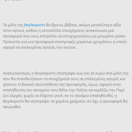
Τα μέλη της
Boylesports
θα βρουν, βέβαια, ακόμη μεγαλύτερη αξία
στον αγώνα, καθώς η ιστοσελίδα στοιχήματος ανακοίνωσε μια
προσφορά που τους επιτρέπει να στοιχηματίσουν με μειωμένο ρίσκο.
Πρόκειται για μια προσφορά επιστροφής χαμένων χρημάτων, η οποία
αφορά σε επιλεγμένες αγορές του αγώνα.
Αναλυτικότερα, η Boylesports επιστρέφει έως και 25 ευρώ στα μέλη της
που θα τοποθετήσουν τα στοιχήματά τους σε επιλεγμένες αγορές και
χάσουν. Η βασική προϋπόθεση της προσφοράς, όμως, αφορά στην
επαλήθευση του σεναρίου που θέλει την Τσέλσι να κερδίζει την Παρί
Σεν Ζερμέν, χωρίς να δέχεται γκολ. Αν το σενάριο επαληθευθεί, η
Boylesports θα επιστρέψει τα χαμένα χρήματα. Αν όχι, η προσφορά θα
ακυρωθεί.