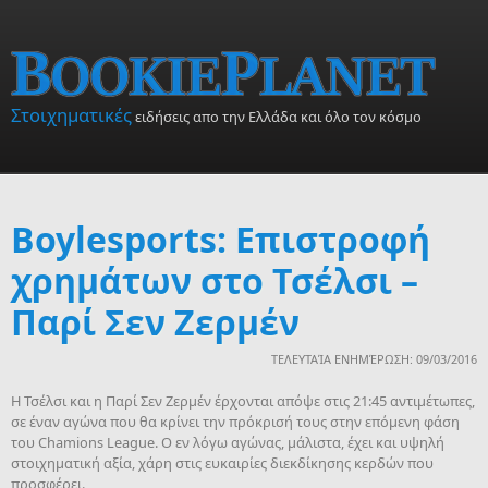
Skip to main content
Στοιχηματικές
ειδήσεις απο την Ελλάδα και όλο τον κόσμο
Boylesports: Επιστροφή
χρημάτων στο Τσέλσι –
Παρί Σεν Ζερμέν
ΤΕΛΕΥΤΑΊΑ ΕΝΗΜΈΡΩΣΗ: 09/03/2016
Η Τσέλσι και η Παρί Σεν Ζερμέν έρχονται απόψε στις 21:45 αντιμέτωπες,
σε έναν αγώνα που θα κρίνει την πρόκρισή τους στην επόμενη φάση
του Chamions League. Ο εν λόγω αγώνας, μάλιστα, έχει και υψηλή
στοιχηματική αξία, χάρη στις ευκαιρίες διεκδίκησης κερδών που
προσφέρει.