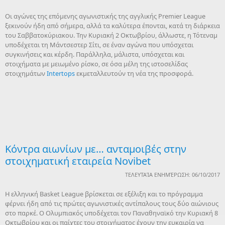
Οι αγώνες της επόμενης αγωνιστικής της αγγλικής Premier League
ξεκινούν ήδη από σήμερα, αλλά τα καλύτερα έπονται, κατά τη διάρκεια
του Σαββατοκύριακου. Την Κυριακή 2 Οκτωβρίου, άλλωστε, η Τότεναμ
υποδέχεται τη Μάντσεστερ Σίτι, σε έναν αγώνα που υπόσχεται
συγκινήσεις και κέρδη. Παράλληλα, μάλιστα, υπόσχεται και
στοιχήματα με μειωμένο ρίσκο, σε όσα μέλη της ιστοσελίδας
στοιχημάτων
Intertops
εκμεταλλευτούν τη νέα της προσφορά.
Κόντρα αιωνίων με… ανταμοιβές στην
στοιχηματική εταιρεία Novibet
ΤΕΛΕΥΤΑΊΑ ΕΝΗΜΈΡΩΣΗ: 06/10/2017
Η ελληνική Basket League βρίσκεται σε εξέλιξη και το πρόγραμμα
φέρνει ήδη από τις πρώτες αγωνιστικές αντίπαλους τους δύο αιώνιους
στο παρκέ. Ο Ολυμπιακός υποδέχεται τον Παναθηναϊκό την Κυριακή 8
Οκτωβρίου και οι παίχτες του στοιχήματος έχουν την ευκαιρία να