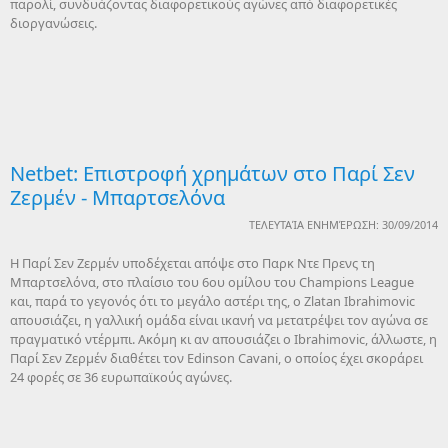
παρολί, συνδυάζοντας διαφορετικούς αγώνες από διαφορετικές
διοργανώσεις.
Netbet: Επιστροφή χρημάτων στο Παρί Σεν
Ζερμέν - Μπαρτσελόνα
ΤΕΛΕΥΤΑΊΑ ΕΝΗΜΈΡΩΣΗ: 30/09/2014
H Παρί Σεν Ζερμέν υποδέχεται απόψε στο Παρκ Ντε Πρενς τη
Μπαρτσελόνα, στο πλαίσιο του 6ου ομίλου του Champions League
και, παρά το γεγονός ότι το μεγάλο αστέρι της, ο Zlatan Ibrahimovic
απουσιάζει, η γαλλική ομάδα είναι ικανή να μετατρέψει τον αγώνα σε
πραγματικό ντέρμπι. Ακόμη κι αν απουσιάζει ο Ibrahimovic, άλλωστε, η
Παρί Σεν Ζερμέν διαθέτει τον Edinson Cavani, ο οποίος έχει σκοράρει
24 φορές σε 36 ευρωπαϊκούς αγώνες.