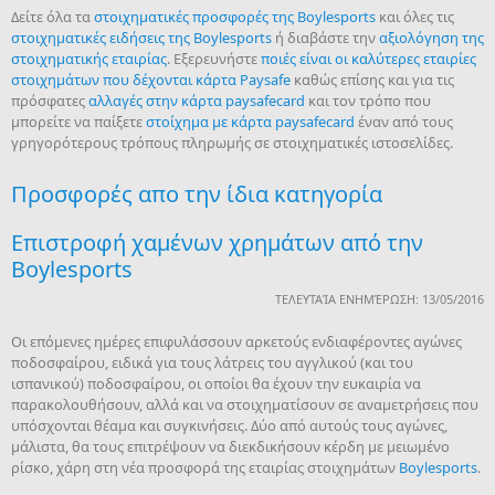
Δείτε όλα τα
στοιχηματικές προσφορές της Boylesports
και όλες τις
στοιχηματικές ειδήσεις της Boylesports
ή διαβάστε την
αξιολόγηση της
στοιχηματικής εταιρίας
. Εξερευνήστε
ποιές είναι οι καλύτερες εταιρίες
στοιχημάτων που δέχονται κάρτα Paysafe
καθώς επίσης και για τις
πρόσφατες
αλλαγές στην κάρτα paysafecard
και τον τρόπο που
μπορείτε να παίξετε
στοίχημα με κάρτα paysafecard
έναν από τους
γρηγορότερους τρόπους πληρωμής σε στοιχηματικές ιστοσελίδες.
Προσφορές απο την ίδια κατηγορία
Επιστροφή χαμένων χρημάτων από την
Boylesports
ΤΕΛΕΥΤΑΊΑ ΕΝΗΜΈΡΩΣΗ: 13/05/2016
Οι επόμενες ημέρες επιφυλάσσουν αρκετούς ενδιαφέροντες αγώνες
ποδοσφαίρου, ειδικά για τους λάτρεις του αγγλικού (και του
ισπανικού) ποδοσφαίρου, οι οποίοι θα έχουν την ευκαιρία να
παρακολουθήσουν, αλλά και να στοιχηματίσουν σε αναμετρήσεις που
υπόσχονται θέαμα και συγκινήσεις. Δύο από αυτούς τους αγώνες,
μάλιστα, θα τους επιτρέψουν να διεκδικήσουν κέρδη με μειωμένο
ρίσκο, χάρη στη νέα προσφορά της εταιρίας στοιχημάτων
Boylesports
.