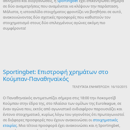
αθλήματα και διοργανώσεις, η
Sportingbet
έχει επικεντρωθεί σήμερα
σε δύο αναμετρήσεις που αναμένεται να κλέψουν την παράσταση.
Μάλιστα, η ιστοσελίδα στοιχήματος φροντίζει να βοηθήσει σε αυτό,
ανακοινώνοντας δύο σχετικές προσφορές που καθιστούν τον
στοιχηματισμό στους δύο επιλεγμένους αγώνες ακόμη πιο
συμφέροντα!
Sportingbet: Επιστροφή χρημάτων στο
Κούμπαν-Παναθηναϊκός
ΤΕΛΕΥΤΑΊΑ ΕΝΗΜΈΡΩΣΗ: 16/10/2015
Ο Παναθηναϊκός αντιμετωπίζει σήμερα στις 18:00 την Λοκομοτίβ
Κούμπαν στην έδρα της, στο πλαίσιο των ομίλων της Euroleague, σε
έναν αγώνα που, εκτός από αγωνιστικό ενδιαφέρον παρουσιάζει και
έντονο στοιχηματικό, κυρίως λόγω του γεγονότος ότι πρωταγωνιστεί
σε διάφορες προσφορές που έχουν ανακοινώσει οι
στοιχηματικές
εταιρίες
. Μια τέτοια προσφορά έχει ανακοινώσει και η Sportingbet,