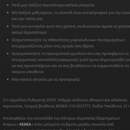
Ποτέ μην παίζετε περισσότερα απ'όσα μπορείτε
Μη παίζετε μεθυσμένοι, το αλκοόλ είναι καταστροφικό για την υγεί
και την τσέπη σας
Ποτέ μην κυνηγάτε αυτα που χάσατε, κινδυνεύεται άμεσα να χάσετ
ακόμα περισσότερα
Ελαχιστοποιήστε τις πιθανότητες ριψοκίνδυνων πονταρισμάτων
στοιχηματίζοντας μόνο στις αγορές που ξέρετε
Χρησιμοποιήστε τα περιοριστικά εργαλεία που σας προσφέρουν οι
στοιχηματικές ιστοσελίδες/εφαρμογές γιατί έχουν δημιουργηθεί γι
να σας προστατέψουν και να σας βοηθήσουν να ευχαριστηθείτε τα
παίγνια υπεύθυνα
Μην κάνετε αλητείες με τις προσφορές!
21+ Αρμόδιος Ρυθμιστής ΕΕΕΠ, Υπάρχει κίνδυνος εθισμού και απώλειας
περιουσίας, Γραμμή βοήθειας ΚΕΘΕΑ: 210 9237777, Παίξτε Υπεύθυνα. 21+
Επισκεφθείτε την ιστοσελίδα του Κέντρου Θεραπείας Εξαρτημένων
Ατόμων (
ΚΕΘΕΑ
) όπου μπορείτε να βρείτε μεγάλη ποικιλία από