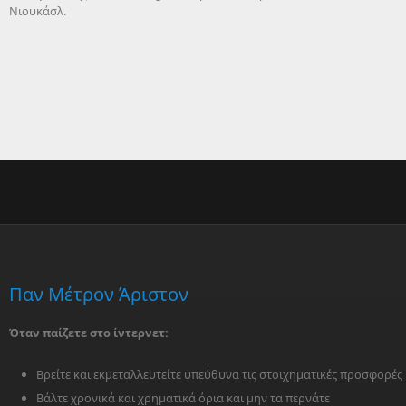
Νιουκάσλ.
Παν Μέτρον Άριστον
Όταν παίζετε στο ίντερνετ:
Βρείτε και εκμεταλλευτείτε υπεύθυνα τις στοιχηματικές προσφορές
Βάλτε χρονικά και χρηματικά όρια και μην τα περνάτε