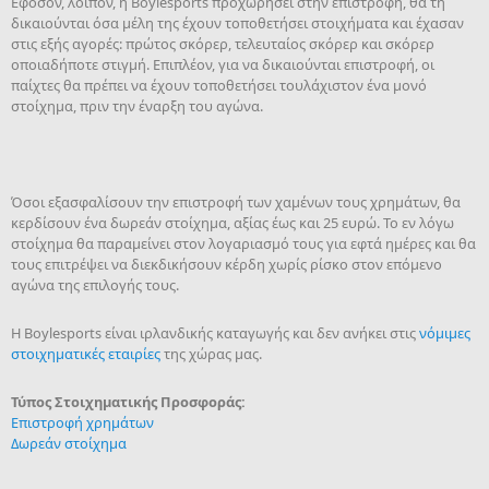
Εφόσον, λοιπόν, η Boylesports προχωρήσει στην επιστροφή, θα τη
δικαιούνται όσα μέλη της έχουν τοποθετήσει στοιχήματα και έχασαν
στις εξής αγορές: πρώτος σκόρερ, τελευταίος σκόρερ και σκόρερ
οποιαδήποτε στιγμή. Επιπλέον, για να δικαιούνται επιστροφή, οι
παίχτες θα πρέπει να έχουν τοποθετήσει τουλάχιστον ένα μονό
στοίχημα, πριν την έναρξη του αγώνα.
Όσοι εξασφαλίσουν την επιστροφή των χαμένων τους χρημάτων, θα
κερδίσουν ένα δωρεάν στοίχημα, αξίας έως και 25 ευρώ. Το εν λόγω
στοίχημα θα παραμείνει στον λογαριασμό τους για εφτά ημέρες και θα
τους επιτρέψει να διεκδικήσουν κέρδη χωρίς ρίσκο στον επόμενο
αγώνα της επιλογής τους.
H Boylesports είναι ιρλανδικής καταγωγής και δεν ανήκει στις
νόμιμες
στοιχηματικές εταιρίες
της χώρας μας.
Τύπος Στοιχηματικής Προσφοράς:
Επιστροφή χρημάτων
Δωρεάν στοίχημα