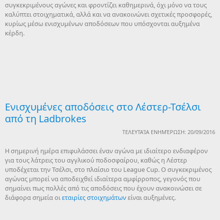
συγκεκριμένους αγώνες και φροντίζει καθημερινά, όχι μόνο να τους
καλύπτει στοιχηματικά, αλλά και να ανακοινώνει σχετικές προσφορές,
κυρίως μέσω ενισχυμένων αποδόσεων που υπόσχονται αυξημένα
κέρδη.
Ενισχυμένες αποδόσεις στο Λέστερ-Τσέλσι
από τη Ladbrokes
ΤΕΛΕΥΤΑΊΑ ΕΝΗΜΈΡΩΣΗ: 20/09/2016
H σημερινή ημέρα επιφυλάσσει έναν αγώνα με ιδιαίτερο ενδιαφέρον
για τους λάτρεις του αγγλικού ποδοσφαίρου, καθώς η Λέστερ
υποδέχεται την Τσέλσι, στο πλαίσιο του League Cup. Ο συγκεκριμένος
αγώνας μπορεί να αποδειχθεί ιδιαίτερα αμφίρροπος, γεγονός που
σημαίνει πως πολλές από τις αποδόσεις που έχουν ανακοινώσει σε
διάφορα σημεία οι
εταιρίες στοιχημάτων
είναι αυξημένες.