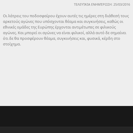
ΤΕΛΕΥΤΑΊΑ ΕΝΗΜΈΡΩΣΗ: 25/03/2016
Οι λάτρεις του ποδοσφαίρου έχουν αυτές τις ημέρες στη διάθεσή τους
αρκετούς αγώνες που υπόσχονται θέαμα και συγκινήσεις, καθώς οι
εθνικές ομάδες της Ευρώπης έρχονται αντιμέτωπες σε φιλικούς
αγώνες. Και μπορεί οι αγώνες να είναι φιλικοί, αλλά αυτό δε σημαίνει
ότι δε θα προσφέρουν θέαμα, συγκινήσεις και, φυσικά, κέρδη στο
στοίχημα.