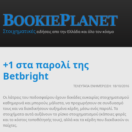
Skip to main content
Στοιχηματικές
ειδήσεις απο την Ελλάδα και όλο τον κόσμο
+1 στα παρολί της
Betbright
ΤΕΛΕΥΤΑΊΑ ΕΝΗΜΈΡΩΣΗ: 18/10/2016
Οι λάτρεις του ποδοσφαίρου έχουν δεκάδες ευκαιρίες στοιχηματισμού
καθημερινά και μπορούν, μάλιστα, να προχωρήσουν σε συνδυασμό
τους και να διεκδικήσουν αυξημένα κέρδη, μέσω ενός παρολί. Τα
στοιχήματα αυτά αυξάνουν το ρίσκο στοιχηματισμού (κάποιες φορές
και το κόστος τοποθέτησής τους), αλλά και τα κέρδη που διεκδικούν οι
παίχτες.