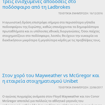
Τρεις ενισχυμένες αποδόσεις στο
ποδόσφαιρο από τη Ladbrokes
ΤΕΛΕΥΤΑΊΑ ΕΝΗΜΈΡΩΣΗ: 16/12/2016
Η αγωνιστική δράση επιστρέφει σήμερα στα περισσότερα γήπεδα
ποδοσφαίρου της Ευρώπης, καθώς επανέρχονται τα δημοφιλέστερα
πρωταθλήματα και οι υπόλοιπες εθνικές διοργανώσεις. Όσοι παίχτες
στοιχηματίζουν στο ποδόσφαιρο, λοιπόν, θα έχουν την ευκαιρία να
διεκδικήσουν μικρότερα ή μεγαλύτερα κέρδη με τις προβλέψεις τους.
Στον χορό του Mayweather vs McGregor και
η εταιρεία στοιχηματισμού Unibet
ΤΕΛΕΥΤΑΊΑ ΕΝΗΜΈΡΩΣΗ: 22/06/2017
O αγώνας πυγμαχίας ανάμεσα στον Floyd Mayweather και τον Conor
McGregor αποτελεί για πολλούς το αθλητικό γεγονός του