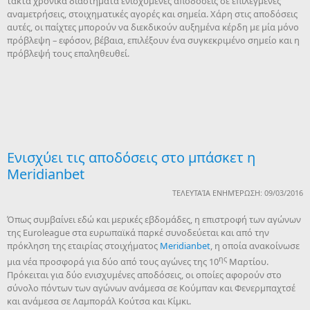
τακτά χρονικά διαστήματα ενισχυμένες αποδόσεις σε επιλεγμένες
αναμετρήσεις, στοιχηματικές αγορές και σημεία. Χάρη στις αποδόσεις
αυτές, οι παίχτες μπορούν να διεκδικούν αυξημένα κέρδη με μία μόνο
πρόβλεψη – εφόσον, βέβαια, επιλέξουν ένα συγκεκριμένο σημείο και η
πρόβλεψή τους επαληθευθεί.
Ενισχύει τις αποδόσεις στο μπάσκετ η
Meridianbet
ΤΕΛΕΥΤΑΊΑ ΕΝΗΜΈΡΩΣΗ: 09/03/2016
Όπως συμβαίνει εδώ και μερικές εβδομάδες, η επιστροφή των αγώνων
της Euroleague στα ευρωπαϊκά παρκέ συνοδεύεται και από την
πρόκληση της εταιρίας στοιχήματος
Meridianbet
, η οποία ανακοίνωσε
ης
μια νέα προσφορά για δύο από τους αγώνες της 10
Μαρτίου.
Πρόκειται για δύο ενισχυμένες αποδόσεις, οι οποίες αφορούν στο
σύνολο πόντων των αγώνων ανάμεσα σε Κούμπαν και Φενερμπαχτσέ
και ανάμεσα σε Λαμποράλ Κούτσα και Κίμκι.