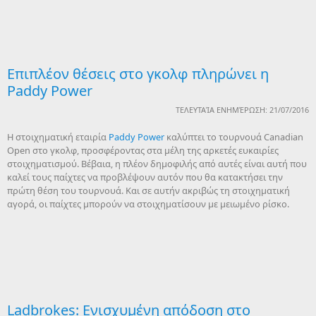
Επιπλέον θέσεις στο γκολφ πληρώνει η
Paddy Power
ΤΕΛΕΥΤΑΊΑ ΕΝΗΜΈΡΩΣΗ: 21/07/2016
Η στοιχηματική εταιρία
Paddy Power
καλύπτει το τουρνουά Canadian
Open στο γκολφ, προσφέροντας στα μέλη της αρκετές ευκαιρίες
στοιχηματισμού. Βέβαια, η πλέον δημοφιλής από αυτές είναι αυτή που
καλεί τους παίχτες να προβλέψουν αυτόν που θα κατακτήσει την
πρώτη θέση του τουρνουά. Και σε αυτήν ακριβώς τη στοιχηματική
αγορά, οι παίχτες μπορούν να στοιχηματίσουν με μειωμένο ρίσκο.
Ladbrokes: Ενισχυμένη απόδοση στο