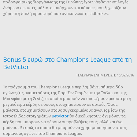
ποδοσφαιρικής διοργάνωσης της Ευρώπης έχουν άφθονες επιλογές.
Ανάμεσα σε αυτές, μάλιστα, υπάρχουν και κάποιες που ξεχωρίζουν,
χάρη στη διπλή προσφορά που ανακοίνωσε η Ladbrokes.
Bonus 5 ευρώ στο Champions League από τη
BetVictor
ΤΕΛΕΥΤΑΊΑ ΕΝΗΜΈΡΩΣΗ: 16/02/2016
Το πρόγραμμα του Champions League περιλαμβάνει σήμερα δύο
αγώνες (τις αναμετρήσεις της Παρί Σεν Ζερμέν με την Τσέλσι και της
Μπενφίκα με τη Ζενίτ), οι οποίοι μπορούν να αποφέρουν μικρότερα ή
μεγαλύτερα κέρδη σε όσους στοιχηματίσουν σε αυτούς. Όσοι,
μάλιστα, στοιχηματίσουν στους συγκεκριμένους αγώνες μέσω της
ιστοσελίδας στοιχημάτων
BetVictor
θα διεκδικήσουν, όχι μόνον τα
κέρδη που μπορούν να φέρουν οι προβλέψεις τους, αλλά και ένα
μπόνους 5 ευρώ, το οποίο θα μπορούν να χρησιμοποιήσουν στους
αυριανούς αγώνες του Champions League.