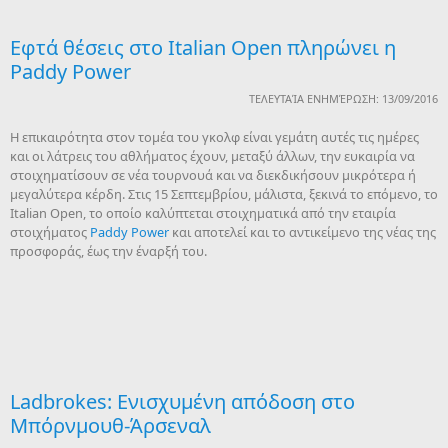
Εφτά θέσεις στο Italian Open πληρώνει η
Paddy Power
ΤΕΛΕΥΤΑΊΑ ΕΝΗΜΈΡΩΣΗ: 13/09/2016
Η επικαιρότητα στον τομέα του γκολφ είναι γεμάτη αυτές τις ημέρες
και οι λάτρεις του αθλήματος έχουν, μεταξύ άλλων, την ευκαιρία να
στοιχηματίσουν σε νέα τουρνουά και να διεκδικήσουν μικρότερα ή
μεγαλύτερα κέρδη. Στις 15 Σεπτεμβρίου, μάλιστα, ξεκινά το επόμενο, το
Italian Open, το οποίο καλύπτεται στοιχηματικά από την εταιρία
στοιχήματος
Paddy Power
και αποτελεί και το αντικείμενο της νέας της
προσφοράς, έως την έναρξή του.
Ladbrokes: Ενισχυμένη απόδοση στο
Μπόρνμουθ-Άρσεναλ