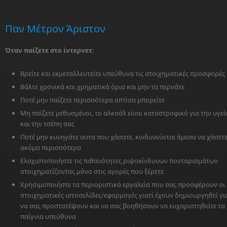
Παν Μέτρον Άριστον
Όταν παίζετε στο ίντερνετ:
Βρείτε και εκμεταλλευτείτε υπεύθυνα τις στοιχηματικές προσφορές
Βάλτε χρονικά και χρηματικά όρια και μην τα περνάτε
Ποτέ μην παίζετε περισσότερα απ'όσα μπορείτε
Μη παίζετε μεθυσμένοι, το αλκοόλ είναι καταστροφικό για την υγεί
και την τσέπη σας
Ποτέ μην κυνηγάτε αυτα που χάσατε, κινδυνεύεται άμεσα να χάσετ
ακόμα περισσότερα
Ελαχιστοποιήστε τις πιθανότητες ριψοκίνδυνων πονταρισμάτων
στοιχηματίζοντας μόνο στις αγορές που ξέρετε
Χρησιμοποιήστε τα περιοριστικά εργαλεία που σας προσφέρουν οι
στοιχηματικές ιστοσελίδες/εφαρμογές γιατί έχουν δημιουργηθεί γι
να σας προστατέψουν και να σας βοηθήσουν να ευχαριστηθείτε τα
παίγνια υπεύθυνα