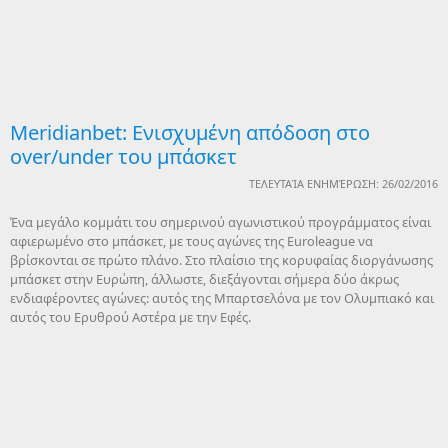
Meridianbet: Ενισχυμένη απόδοση στο
over/under του μπάσκετ
ΤΕΛΕΥΤΑΊΑ ΕΝΗΜΈΡΩΣΗ: 26/02/2016
Ένα μεγάλο κομμάτι του σημερινού αγωνιστικού προγράμματος είναι
αφιερωμένο στο μπάσκετ, με τους αγώνες της Euroleague να
βρίσκονται σε πρώτο πλάνο. Στο πλαίσιο της κορυφαίας διοργάνωσης
μπάσκετ στην Ευρώπη, άλλωστε, διεξάγονται σήμερα δύο άκρως
ενδιαφέροντες αγώνες: αυτός της Μπαρτσελόνα με τον Ολυμπιακό και
αυτός του Ερυθρού Αστέρα με την Εφές.