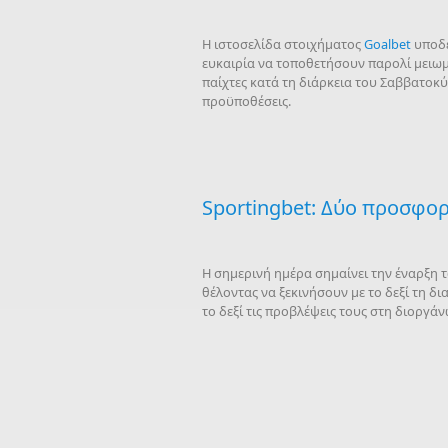
H ιστοσελίδα στοιχήματος
Goalbet
υποδέ
ευκαιρία να τοποθετήσουν παρολί μειωμ
παίχτες κατά τη διάρκεια του Σαββατοκύ
προϋποθέσεις.
Sportingbet: Δύο προσφο
Η σημερινή ημέρα σημαίνει την έναρξη 
θέλοντας να ξεκινήσουν με το δεξί τη δ
το δεξί τις προβλέψεις τους στη διοργ