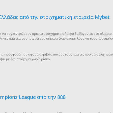
Ελλάδας από την στοιχηματική εταιρεία Mybet
ι να συγκεντρώσουν αρκετά στοιχήματα σήμερα διεξάγονται στο πλαίσιο 
ληνες παίχτες, οι οποίοι έχουν σήμερα έναν ακόμη λόγο να τους προτιμή
μια προσφορά που αφορά ακριβώς αυτούς τους παίχτες που θα στοιχηματ
ψει με ένα στοίχημα χωρίς ρίσκο.
mpions League από την 888