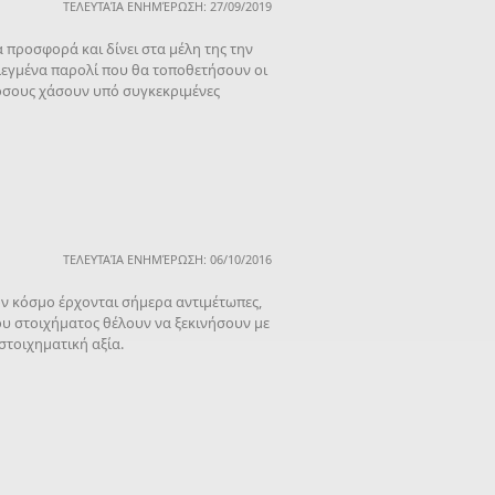
ΤΕΛΕΥΤΑΊΑ ΕΝΗΜΈΡΩΣΗ: 27/09/2019
 προσφορά και δίνει στα μέλη της την
λεγμένα παρολί που θα τοποθετήσουν οι
 όσους χάσουν υπό συγκεκριμένες
ΤΕΛΕΥΤΑΊΑ ΕΝΗΜΈΡΩΣΗ: 06/10/2016
ον κόσμο έρχονται σήμερα αντιμέτωπες,
του στοιχήματος θέλουν να ξεκινήσουν με
στοιχηματική αξία.