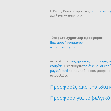
Η Paddy Power ανήκει στις
νόμιμες στοιχ
αλλά και σε παιχνίδια.
Τύπος Στοιχηματικής Προσφοράς:
Επιστροφή χρημάτων
Δωρεάν στοίχημα
Δείτε όλα τα
στοιχηματικές προσφορές 
εταιρίας
. Εξερευνήστε
ποιές είναι οι κα
paysafecard
και τον τρόπο που μπορείτε
ιστοσελίδες.
Προσφορές απο την ίδια 
Προσφορά για το βελγικό