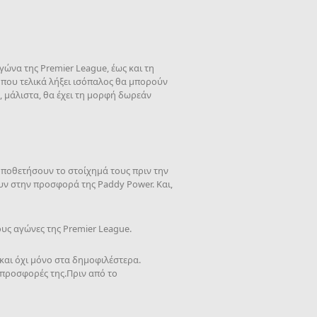
ώνα της Premier League, έως και τη
α που τελικά λήξει ισόπαλος θα μπορούν
, μάλιστα, θα έχει τη μορφή δωρεάν
τοποθετήσουν το στοίχημά τους πριν την
υν στην προσφορά της Paddy Power. Και,
ους αγώνες της Premier League.
και όχι μόνο στα δημοφιλέστερα.
ς προσφορές της.Πριν από το