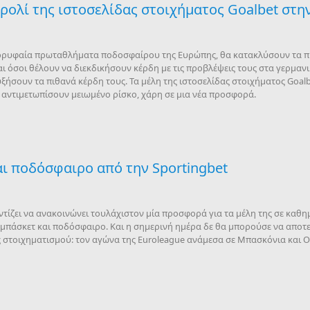
ρολί της ιστοσελίδας στοιχήματος Goalbet στη
α κορυφαία πρωταθλήματα ποδοσφαίρου της Ευρώπης, θα κατακλύσουν τα
αι όσοι θέλουν να διεκδικήσουν κέρδη με τις προβλέψεις τους στα γερμα
υξήσουν τα πιθανά κέρδη τους. Τα μέλη της ιστοσελίδας στοιχήματος Goalb
 αντιμετωπίσουν μειωμένο ρίσκο, χάρη σε μια νέα προσφορά.
ι ποδόσφαιρο από την Sportingbet
τίζει να ανακοινώνει τουλάχιστον μία προσφορά για τα μέλη της σε καθη
μπάσκετ και ποδόσφαιρο. Και η σημερινή ημέρα δε θα μπορούσε να αποτελ
 στοιχηματισμού: τον αγώνα της Euroleague ανάμεσα σε Μπασκόνια και Ολ