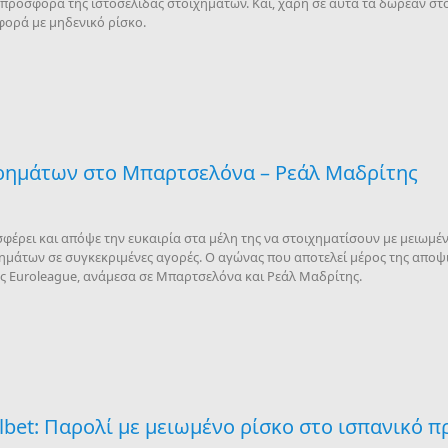
προσφορά της ιστοσελίδας στοιχημάτων. Και, χάρη σε αυτά τα δωρεάν στοι
φορά με μηδενικό ρίσκο.
χρημάτων στο Μπαρτσελόνα – Ρεάλ Μαδρίτης
φέρει και απόψε την ευκαιρία στα μέλη της να στοιχηματίσουν με μειωμέν
μάτων σε συγκεκριμένες αγορές. Ο αγώνας που αποτελεί μέρος της αποψι
ης Euroleague, ανάμεσα σε Μπαρτσελόνα και Ρεάλ Μαδρίτης.
lbet: Παρολί με μειωμένο ρίσκο στο ισπανικό 