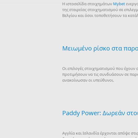
Η ιστοσελίδα στοιχημάτων
Mybet
ενεργο
της εταιρείας στοιχηματισμού σε επιλε
Βελγίου και όσοι τοποθετήσουν τα κατά
Μειωμένο ρίσκο στα παρολ
Οι επιλογές στοιχηματισμού που έχουν 
προτιμήσουν να τις συνδυάσουν σε παρο
ανακοίνωσαν οι υπεύθυνοι.
Paddy Power: Δωρεάν στο
Αγγλία και Ισλανδία έρχονται απόψε στις