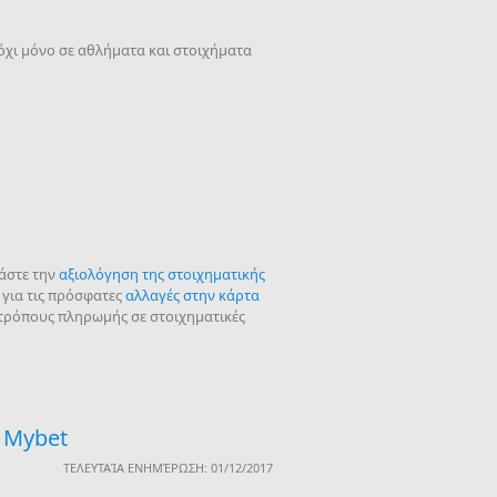
 όχι μόνο σε αθλήματα και στοιχήματα
άστε την
αξιολόγηση της στοιχηματικής
 για τις πρόσφατες
αλλαγές στην κάρτα
τρόπους πληρωμής σε στοιχηματικές
 Mybet
ΤΕΛΕΥΤΑΊΑ ΕΝΗΜΈΡΩΣΗ: 01/12/2017