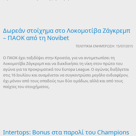
Δωρεάν στοίχημα στο Λοκομοτίβα Ζάγκρεμπ
– ΠΑΟΚ από τη Novibet
ΤΕΛΕΥΤΑΊΑ ΕΝΗΜΈΡΩΣΗ: 15/07/2015
O ΠΑΟΚ έχει ταξιδέψει στην Κροατία, για να αντιμετωπίσει τη
Λοκομοτίβα Ζάγκρεμπ και να διεκδικήσει τη νίκη στον πρώτο του
αγώνα για τα προκριματικά του Europa League. Ο αγώνας διεξάγεται
στις 16 Ιουλίου και αναμένεται να συγκεντρώσει μεγάλο ενδιαφέρον,
όχι μόνον από τους οπαδούς των δύο ομάδων, αλλά και από τους
παίχτες του στοιχήματος.
Intertops: Bonus στα παρολί του Champions