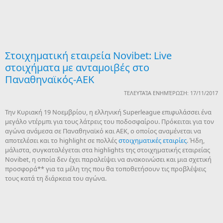
Στοιχηματική εταιρεία Novibet: Live
στοιχήματα με ανταμοιβές στο
Παναθηναϊκός-ΑΕΚ
ΤΕΛΕΥΤΑΊΑ ΕΝΗΜΈΡΩΣΗ: 17/11/2017
Την Κυριακή 19 Νοεμβρίου, η ελληνική Superleague επιφυλάσσει ένα
μεγάλο ντέρμπι για τους λάτρεις του ποδοσφαίρου. Πρόκειται για τον
αγώνα ανάμεσα σε Παναθηναϊκό και ΑΕΚ, ο οποίος αναμένεται να
αποτελέσει και το highlight σε πολλές
στοιχηματικές εταιρίες
. Ήδη,
μάλιστα, συγκαταλέγεται στα highlights της στοιχηματικής εταιρείας
Novibet, η οποία δεν έχει παραλείψει να ανακοινώσει και μια σχετική
προσφορά** για τα μέλη της που θα τοποθετήσουν τις προβλέψεις
τους κατά τη διάρκεια του αγώνα.