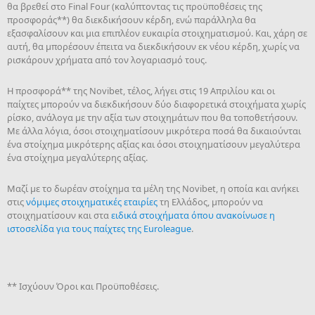
θα βρεθεί στο Final Four (καλύπτοντας τις προϋποθέσεις της
προσφοράς**) θα διεκδικήσουν κέρδη, ενώ παράλληλα θα
εξασφαλίσουν και μια επιπλέον ευκαιρία στοιχηματισμού. Και, χάρη σε
αυτή, θα μπορέσουν έπειτα να διεκδικήσουν εκ νέου κέρδη, χωρίς να
ρισκάρουν χρήματα από τον λογαριασμό τους.
Η προσφορά** της Novibet, τέλος, λήγει στις 19 Απριλίου και οι
παίχτες μπορούν να διεκδικήσουν δύο διαφορετικά στοιχήματα χωρίς
ρίσκο, ανάλογα με την αξία των στοιχημάτων που θα τοποθετήσουν.
Με άλλα λόγια, όσοι στοιχηματίσουν μικρότερα ποσά θα δικαιούνται
ένα στοίχημα μικρότερης αξίας και όσοι στοιχηματίσουν μεγαλύτερα
ένα στοίχημα μεγαλύτερης αξίας.
Μαζί με το δωρέαν στοίχημα τα μέλη της Novibet, η οποία και ανήκει
στις
νόμιμες στοιχηματικές εταιρίες
τη Ελλάδος, μπορούν να
στοιχηματίσουν και στα
ειδικά στοιχήματα όπου ανακοίνωσε η
ιστοσελίδα για τους παίχτες της Euroleague
.
** Ισχύουν Όροι και Προϋποθέσεις.