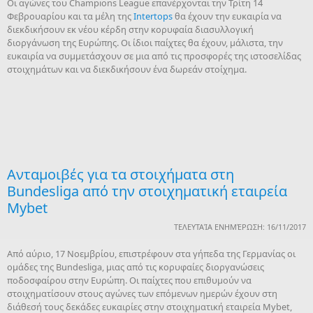
Οι αγώνες του Champions League επανέρχονται την Τρίτη 14
Φεβρουαρίου και τα μέλη της
Intertops
θα έχουν την ευκαιρία να
διεκδικήσουν εκ νέου κέρδη στην κορυφαία διασυλλογική
διοργάνωση της Ευρώπης. Οι ίδιοι παίχτες θα έχουν, μάλιστα, την
ευκαιρία να συμμετάσχουν σε μια από τις προσφορές της ιστοσελίδας
στοιχημάτων και να διεκδικήσουν ένα δωρεάν στοίχημα.
Ανταμοιβές για τα στοιχήματα στη
Bundesliga από την στοιχηματική εταιρεία
Mybet
ΤΕΛΕΥΤΑΊΑ ΕΝΗΜΈΡΩΣΗ: 16/11/2017
Από αύριο, 17 Νοεμβρίου, επιστρέφουν στα γήπεδα της Γερμανίας οι
ομάδες της Bundesliga, μιας από τις κορυφαίες διοργανώσεις
ποδοσφαίρου στην Ευρώπη. Οι παίχτες που επιθυμούν να
στοιχηματίσουν στους αγώνες των επόμενων ημερών έχουν στη
διάθεσή τους δεκάδες ευκαιρίες στην στοιχηματική εταιρεία Mybet,