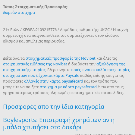
Τύπος Στοιχηματικής Προσφοράς:
Δωρεάν στοίχημα
21+ Ετών / ΚΕΘΕΑ:2109215776 / Αρμόδιος ρυθμιστής: UKGC / Η συχνή
συμμετοχή στα παίγνια εκθέτει τος συμμετέχοντες στον κίνδυνο
εθισμού και απώλειας περιουσίας.
Δείτε όλα τα
στοιχηματικές προσφορές της Novibet
και όλες τις
στοιχηματικές ειδήσεις της Novibet
ή διαβάστε την
αξιολόγηση της
στοιχηματικής εταιρίας
. Εξερευνήστε
ποιές είναι οι καλύτερες εταιρίες
στοιχημάτων που δέχονται κάρτα Paysafe
καθώς επίσης και για τις
πρόσφατες
αλλαγές στην κάρτα paysafecard
και τον τρόπο που
μπορείτε να παίξετε
στοίχημα με κάρτα paysafecard
έναν από τους
γρηγορότερους τρόπους πληρωμής σε στοιχηματικές ιστοσελίδες.
Προσφορές απο την ίδια κατηγορία
Boylesports: Επιστροφή χρημάτων αν η
μπάλα χτυπήσει στο δοκάρι