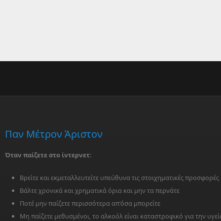
Παν Μέτρον Άριστον
Όταν παίζετε στο ίντερνετ:
Βρείτε και εκμεταλλευτείτε υπεύθυνα τις στοιχηματικές προσφορές
Βάλτε χρονικά και χρηματικά όρια και μην τα περνάτε
Ποτέ μην παίζετε περισσότερα απ'όσα μπορείτε
Μη παίζετε μεθυσμένοι, το αλκοόλ είναι καταστροφικό για την υγεί