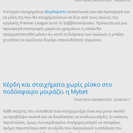
ΤΕΛΕΥΤΑΊΑ ΕΝΗΜΈΡΩΣΗ: 14/04/2016
Η εταιρία στοιχημάτων
Boylesports
ανακοίνωσε μια νέα προσφορά για
τα μέλη της που θα στοιχηματίσουν σε δύο από τους αγώνες της
αγγλικής Premier League αυτό το Σαββατοκύριακο. Πρόκειται για μια
προσφορά επιστροφής χαμένων χρημάτων, η οποία θα
πραγματοποιηθεί μόνον αν, κατά τη διάρκεια των αγώνων, η μπάλα
χτυπήσει το οριζόντιο δοκάρι οποιουδήποτε τέρματος.
Κέρδη και στοιχήματα χωρίς ρίσκο στο
ποδόσφαιρο μοιράζει η Mybet
ΤΕΛΕΥΤΑΊΑ ΕΝΗΜΈΡΩΣΗ: 25/08/2017
Κάθε παίχτης που τοποθετεί ένα στοίχημα έχει έναν και μόνο σκοπό:
να προβλέψει σωστά και να διεκδικήσει τα ανάλογα κέρδη. Σε κάποιες
περιπτώσεις, όμως, ένα κερδισμένο στοίχημα μπορεί να αποφέρει
ακόμη περισσότερα από τα κέρδη που δικαιολογεί η απόδοση του