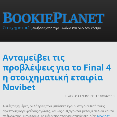
Skip to main content
Στοιχηματικές
ειδήσεις απο την Ελλάδα και όλο τον κόσμο
Aνταμείβει τις
προβλέψεις για το Final 4
η στοιχηματική εταιρία
Novibet
ΤΕΛΕΥΤΑΊΑ ΕΝΗΜΈΡΩΣΗ: 18/04/2018
Αυτές τις ημέρες, οι λάτρεις του μπάσκετ έχουν στη διάθεσή τους
αρκετούς κορυφαίους αγώνες, καθώς διεξάγονται μεταξύ άλλων και τα
πλέι-οφ της Euroleague. Τα μέλη της στοιχηματικής εταιρίας
Novibet
,