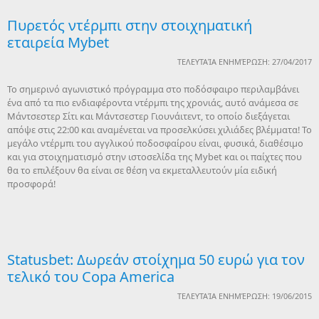
Πυρετός ντέρμπι στην στοιχηματική
εταιρεία Mybet
ΤΕΛΕΥΤΑΊΑ ΕΝΗΜΈΡΩΣΗ: 27/04/2017
Το σημερινό αγωνιστικό πρόγραμμα στο ποδόσφαιρο περιλαμβάνει
ένα από τα πιο ενδιαφέροντα ντέρμπι της χρονιάς, αυτό ανάμεσα σε
Μάντσεστερ Σίτι και Μάντσεστερ Γιουνάιτεντ, το οποίο διεξάγεται
απόψε στις 22:00 και αναμένεται να προσελκύσει χιλιάδες βλέμματα! Το
μεγάλο ντέρμπι του αγγλικού ποδοσφαίρου είναι, φυσικά, διαθέσιμο
και για στοιχηματισμό στην ιστοσελίδα της Mybet και οι παίχτες που
θα το επιλέξουν θα είναι σε θέση να εκμεταλλευτούν μία ειδική
προσφορά!
Statusbet: Δωρεάν στοίχημα 50 ευρώ για τον
τελικό του Copa America
ΤΕΛΕΥΤΑΊΑ ΕΝΗΜΈΡΩΣΗ: 19/06/2015