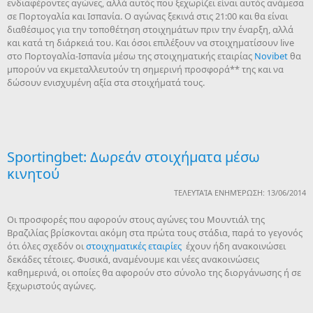
ενδιαφέροντες αγώνες, αλλά αυτός που ξεχωρίζει είναι αυτός ανάμεσα
σε Πορτογαλία και Ισπανία. Ο αγώνας ξεκινά στις 21:00 και θα είναι
διαθέσιμος για την τοποθέτηση στοιχημάτων πριν την έναρξη, αλλά
και κατά τη διάρκειά του. Και όσοι επιλέξουν να στοιχηματίσουν live
στο Πορτογαλία-Ισπανία μέσω της στοιχηματικής εταιρίας
Novibet
θα
μπορούν να εκμεταλλευτούν τη σημερινή προσφορά** της και να
δώσουν ενισχυμένη αξία στα στοιχήματά τους.
Sportingbet: Δωρεάν στοιχήματα μέσω
κινητού
ΤΕΛΕΥΤΑΊΑ ΕΝΗΜΈΡΩΣΗ: 13/06/2014
Οι προσφορές που αφορούν στους αγώνες του Μουντιάλ της
Βραζιλίας βρίσκονται ακόμη στα πρώτα τους στάδια, παρά το γεγονός
ότι όλες σχεδόν οι
στοιχηματικές εταιρίες
έχουν ήδη ανακοινώσει
δεκάδες τέτοιες. Φυσικά, αναμένουμε και νέες ανακοινώσεις
καθημερινά, οι οποίες θα αφορούν στο σύνολο της διοργάνωσης ή σε
ξεχωριστούς αγώνες.