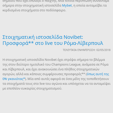
σημείου που έχει επιλέξει ο παίχτης. Μια τέτοια περίπτωση συναντάμε
σήμερα στην στοιχηματική ιστοσελίδα
Mybet
, η οποία ανταμείβει τα
κερδισμένα στοιχήματα στο ποδόσφαιρο.
Στοιχηματική ιστοσελίδα Novibet:
Προσφορά** στο live του Ρόμα-Λίβερπουλ
ΤΕΛΕΥΤΑΊΑ ΕΝΗΜΈΡΩΣΗ: 02/05/2018
Η στοιχηματική ιστοσελίδα Novibet έχει στρέψει σήμερα το βλέμμα
της στον δεύτερο ημιτελικό του Champions League, ανάμεσα σε Ρόμα
και Λίβερπουλ, και έχει ανακοινώσει ένα πλήθος στοιχηματικών
αγορών, αλλά και κάποιες συμφέρουσες προσφορές** (
όπως αυτή της
0% γκανιότας*
). Μία από αυτές αφορά σε όσα μέλη της τοποθετήσουν
τα στοιχήματά τους στο live του αγώνα και υπόσχεται να τα ανταμείψει
με επιπλέον ευκαιρίες στοιχηματισμού.