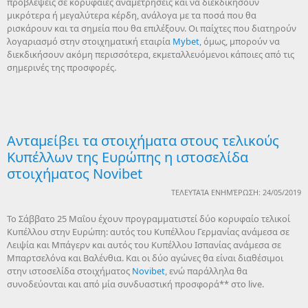
προβλέψεις σε κορυφαίες αναμετρήσεις και να διεκδικήσουν
μικρότερα ή μεγαλύτερα κέρδη, ανάλογα με τα ποσά που θα
ρισκάρουν και τα σημεία που θα επιλέξουν. Οι παίχτες που διατηρούν
λογαριασμό στην στοιχηματική εταιρία
Mybet
, όμως, μπορούν να
διεκδικήσουν ακόμη περισσότερα, εκμεταλλευόμενοι κάποιες από τις
σημερινές της προσφορές.
Ανταμείβει τα στοιχήματα στους τελικούς
Κυπέλλων της Ευρώπης η ιστοσελίδα
στοιχήματος Novibet
ΤΕΛΕΥΤΑΊΑ ΕΝΗΜΈΡΩΣΗ: 24/05/2019
To Σάββατο 25 Μαΐου έχουν προγραμματιστεί δύο κορυφαίο τελικοί
Κυπέλλου στην Ευρώπη: αυτός του Κυπέλλου Γερμανίας ανάμεσα σε
Λειψία και Μπάγερν και αυτός του Κυπέλλου Ισπανίας ανάμεσα σε
Μπαρτσελόνα και Βαλένθια. Και οι δύο αγώνες θα είναι διαθέσιμοι
στην ιστοσελίδα στοιχήματος
Novibet
, ενώ παράλληλα θα
συνοδεύονται και από μία συνδυαστική προσφορά** στο live.