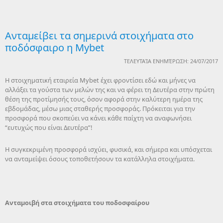
Ανταμείβει τα σημερινά στοιχήματα στο
ποδόσφαιρο η Mybet
ΤΕΛΕΥΤΑΊΑ ΕΝΗΜΈΡΩΣΗ: 24/07/2017
Η στοιχηματική εταιρεία Mybet έχει φροντίσει εδώ και μήνες να
αλλάξει τα γούστα των μελών της και να φέρει τη Δευτέρα στην πρώτη
θέση της προτίμησής τους, όσον αφορά στην καλύτερη ημέρα της
εβδομάδας, μέσω μιας σταθερής προσφοράς. Πρόκειται για την
προσφορά που σκοπεύει να κάνει κάθε παίχτη να αναφωνήσει
“ευτυχώς που είναι Δευτέρα”!
Η συγκεκριμένη προσφορά ισχύει, φυσικά, και σήμερα και υπόσχεται
να ανταμείψει όσους τοποθετήσουν τα κατάλληλα στοιχήματα.
Ανταμοιβή στα στοιχήματα του ποδοσφαίρου