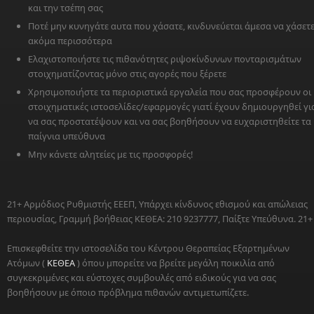
και την τσέπη σας
Ποτέ μην κυνηγάτε αυτα που χάσατε, κινδυνεύεται άμεσα να χάσετ
ακόμα περισσότερα
Ελαχιστοποιήστε τις πιθανότητες ριψοκίνδυνων πονταρισμάτων
στοιχηματίζοντας μόνο στις αγορές που ξέρετε
Χρησιμοποιήστε τα περιοριστικά εργαλεία που σας προσφέρουν οι
στοιχηματικές ιστοσελίδες/εφαρμογές γιατί έχουν δημιουργηθεί γι
να σας προστατέψουν και να σας βοηθήσουν να ευχαριστηθείτε τα
παίγνια υπεύθυνα
Μην κάνετε αλητείες με τις προσφορές!
21+ Αρμόδιος Ρυθμιστής ΕΕΕΠ, Υπάρχει κίνδυνος εθισμού και απώλειας
περιουσίας, Γραμμή βοήθειας ΚΕΘΕΑ: 210 9237777, Παίξτε Υπεύθυνα. 21+
Επισκεφθείτε την ιστοσελίδα του Κέντρου Θεραπείας Εξαρτημένων
Ατόμων (
ΚΕΘΕΑ
) όπου μπορείτε να βρείτε μεγάλη ποικιλία από
συγκεκριμένες και εύστοχες συμβουλές από ειδικούς για να σας
βοηθήσουν με όποιο πρόβλημα πιθανών αντιμετωπίζετε.