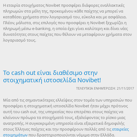
Η εταιρία στοιχήματος Novibet προσφέρει διάφορες εναλλακτικές
πληρωμών στα μέλη της, προκειμένου κάθε παίχτης να μπορεί να
καταθέσει χρήματα στον λογαριασμό του, εύκολα και με ασφάλεια.
Πλέον, μάλιστα, στις επιλογές που προσφέρει η Novibet ξεχωρίζει η
πληρωμή μέσω e-banking, η οποία έχει γίνει καλύτερη και δίνει νέες
δυνατότητες στους παίχτες που θέλουν να μεταφέρουν χρήματα στον
λογαριασμό τους.
To cash out είναι διαθέσιμο στην
στοιχηματική ιστοσελίδα Novibet!
ΤΕΛΕΥΤΑΊΑ ΕΝΗΜΈΡΩΣΗ: 21/11/2017
Μία από τις σημαντικότερες ελλείψεις στον τομέα των υπηρεσιών που
προσφέρει η στοιχηματική ιστοσελίδα Novibet ήταν μέχρι πρότινος
αυτή του cash out, της υπηρεσίας που επιτρέπει στους παίχτες να
κλείνουν πρόωρα τα στοιχήματά τους, εξαλείφοντας το ρίσκο μιας
ανατροπής. Η συγκεκριμένη υπηρεσία είναι εξαιρετικά δημοφιλής
στους Έλληνες παίχτες και την προσφέρουν πολλές από τις
εταιρείες
στοιχημάτων
που δραστηριοποιούνται νόμιμα στην Ελλάδα.