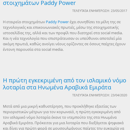
στοιχημάτων Paddy Power
ΤΕΛΕΥΤΑΊΑ ΕΝΗΜΈΡΩΣΗ: 23/05/2017
Η εταιρεία στοιχημάτων
Paddy Power
έχει συνηθίσει τα μέλη της σε
τεχνολογικές και επικοινωνιακές πρωτιές, μέσω της στοιχηματικής
ιστοσελίδας της, αλλά και των προφίλ που διατηρεί στα social media.
Και η νέα τεχνολογία που επιστράτευσαν οι υπεύθυνοι αποτελεί μία
ακόμη πρωτιά, καθώς ανοίγει νέους ορίζοντες σε όσους παίχτες έχουν
έντονη παρουσία στα social media.
Η πρώτη εγκεκριμένη από τον ισλαμικό νόμο
λοταρία στα Ηνωμένα Αραβικά Εμιράτα
ΤΕΛΕΥΤΑΊΑ ΕΝΗΜΈΡΩΣΗ: 23/04/2020
Μετά από μια μικρή καθυστέρηση, που προκλήθηκε εξαιτίας των
περιοριστικών μέτρων για τον κορωναϊό, η πρώτη εγκεκριμένη από
τον ισλαμικό νόμο λοταρία έκανε το ντεμπούτο της στα Ηνωμένα
Αραβικά Εμιράτα. Πρόκειται για μια λοταρία που διεξάγεται ψηφιακά
και δίνει για πρώτη φορά σε μουσουλμάνους παίχτες την ευκαιρία να