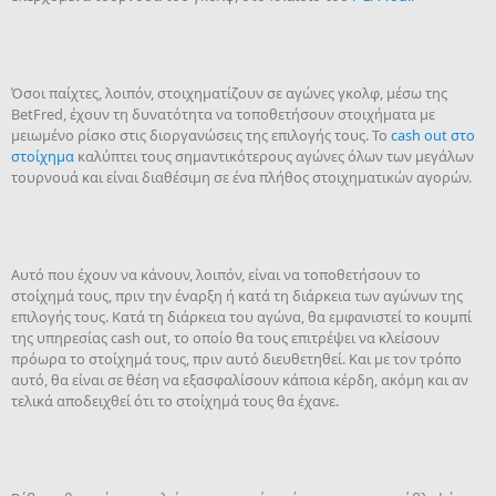
Όσοι παίχτες, λοιπόν, στοιχηματίζουν σε αγώνες γκολφ, μέσω της
BetFred, έχουν τη δυνατότητα να τοποθετήσουν στοιχήματα με
μειωμένο ρίσκο στις διοργανώσεις της επιλογής τους. Το
cash out στο
στοίχημα
καλύπτει τους σημαντικότερους αγώνες όλων των μεγάλων
τουρνουά και είναι διαθέσιμη σε ένα πλήθος στοιχηματικών αγορών.
Αυτό που έχουν να κάνουν, λοιπόν, είναι να τοποθετήσουν το
στοίχημά τους, πριν την έναρξη ή κατά τη διάρκεια των αγώνων της
επιλογής τους. Κατά τη διάρκεια του αγώνα, θα εμφανιστεί το κουμπί
της υπηρεσίας cash out, το οποίο θα τους επιτρέψει να κλείσουν
πρόωρα το στοίχημά τους, πριν αυτό διευθετηθεί. Και με τον τρόπο
αυτό, θα είναι σε θέση να εξασφαλίσουν κάποια κέρδη, ακόμη και αν
τελικά αποδειχθεί ότι το στοίχημά τους θα έχανε.