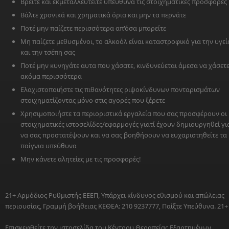
Βρείτε και εκμεταλλευτείτε υπεύθυνα τις στοιχηματικές προσφορές
Βάλτε χρονικά και χρηματικά όρια και μην τα περνάτε
Ποτέ μην παίζετε περισσότερα απ'όσα μπορείτε
Μη παίζετε μεθυσμένοι, το αλκοόλ είναι καταστροφικό για την υγεί
και την τσέπη σας
Ποτέ μην κυνηγάτε αυτα που χάσατε, κινδυνεύεται άμεσα να χάσετ
ακόμα περισσότερα
Ελαχιστοποιήστε τις πιθανότητες ριψοκίνδυνων πονταρισμάτων
στοιχηματίζοντας μόνο στις αγορές που ξέρετε
Χρησιμοποιήστε τα περιοριστικά εργαλεία που σας προσφέρουν οι
στοιχηματικές ιστοσελίδες/εφαρμογές γιατί έχουν δημιουργηθεί γι
να σας προστατέψουν και να σας βοηθήσουν να ευχαριστηθείτε τα
παίγνια υπεύθυνα
Μην κάνετε αλητείες με τις προσφορές!
21+ Αρμόδιος Ρυθμιστής ΕΕΕΠ, Υπάρχει κίνδυνος εθισμού και απώλειας
περιουσίας, Γραμμή βοήθειας ΚΕΘΕΑ: 210 9237777, Παίξτε Υπεύθυνα. 21+
Επισκεφθείτε την ιστοσελίδα του Κέντρου Θεραπείας Εξαρτημένων