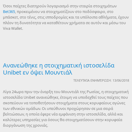
Όσοι παίχτες διατηρούν λογαριασμό στην εταιρία στοιχημάτων
Bet365
, προκειμένου να στοιχηματίζουν στο ποδόσφαιρο, στο
μπάσκετ, στο τένις, στις ιπποδρομίες και τα υπόλοιπα αθλήματα, έχουν
πλέον τη δυνατότητα να καταθέτουν χρήματα σε αυτόν και μέσω του
Viva Wallet.
Aνανεώθηκε η στοιχηματική ιστοσελίδα
Unibet εν όψει Μουντιάλ
ΤΕΛΕΥΤΑΊΑ ΕΝΗΜΈΡΩΣΗ: 13/06/2018
Λίγα 24ωρα πριν την έναρξη του Μουντιάλ της Ρωσίας, η στοιχηματική
ιστοσελίδα Unibet ανανεώθηκε, έτοιμη να υποδεχθεί τους παίχτες που
σκοπεύουν να τοποθετήσουν στοιχήματα στους κορυφαίους αγώνες
των εθνικών ομάδων. Οι υπεύθυνοι προχώρησαν σε μια σειρά
βελτιώσεων, η οποία έφερε νέα εμφάνιση στην ιστοσελίδα, αλλά και
καλύτερες υπηρεσίες για όσους θα στοιχηματίσουν στην κορυφαία
διοργάνωση της χρονιάς.