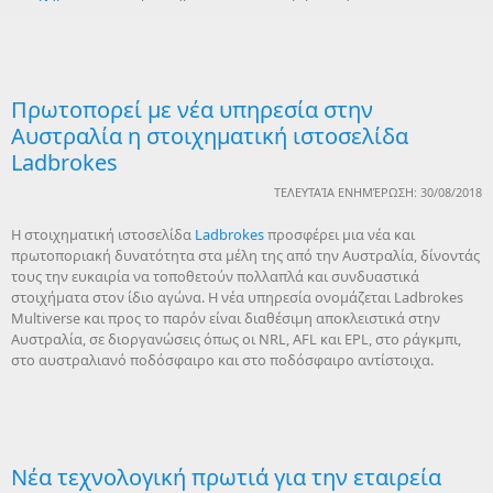
Πρωτοπορεί με νέα υπηρεσία στην
Αυστραλία η στοιχηματική ιστοσελίδα
Ladbrokes
ΤΕΛΕΥΤΑΊΑ ΕΝΗΜΈΡΩΣΗ: 30/08/2018
H στοιχηματική ιστοσελίδα
Ladbrokes
προσφέρει μια νέα και
πρωτοποριακή δυνατότητα στα μέλη της από την Αυστραλία, δίνοντάς
τους την ευκαιρία να τοποθετούν πολλαπλά και συνδυαστικά
στοιχήματα στον ίδιο αγώνα. Η νέα υπηρεσία ονομάζεται Ladbrokes
Multiverse και προς το παρόν είναι διαθέσιμη αποκλειστικά στην
Αυστραλία, σε διοργανώσεις όπως οι NRL, AFL και EPL, στο ράγκμπι,
στο αυστραλιανό ποδόσφαιρο και στο ποδόσφαιρο αντίστοιχα.
Νέα τεχνολογική πρωτιά για την εταιρεία