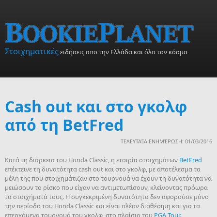
Skip to main content
Στοιχηματικές
ειδήσεις απο την Ελλάδα και όλο τον κόσμο
Cash out και στο γκολφ
από τη BetFred
ΤΕΛΕΥΤΑΊΑ ΕΝΗΜΈΡΩΣΗ: 01/03/2016
Κατά τη διάρκεια του Honda Classic, η εταιρία στοιχημάτων
BetFred
επέκτεινε τη δυνατότητα cash out και στο γκολφ, με αποτέλεσμα τα
μέλη της που στοιχημάτιζαν στο τουρνουά να έχουν τη δυνατότητα να
μειώσουν το ρίσκο που είχαν να αντιμετωπίσουν, κλείνοντας πρόωρα
τα στοιχήματά τους. Η συγκεκριμένη δυνατότητα δεν αφορούσε μόνο
την περίοδο του Honda Classic και είναι πλέον διαθέσιμη και για τα
επερχόμενα τουρνουά του γκολφ, στο πλαίσιο του
PGA Tour
.