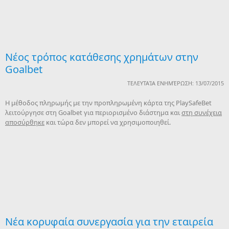
Νέος τρόπος κατάθεσης χρημάτων στην
Goalbet
ΤΕΛΕΥΤΑΊΑ ΕΝΗΜΈΡΩΣΗ: 13/07/2015
Η μέθοδος πληρωμής με την προπληρωμένη κάρτα της PlaySafeBet
λειτούργησε στη Goalbet για περιορισμένο διάστημα και
στη συνέχεια
αποσύρθηκε
και τώρα δεν μπορεί να χρησιμοποιηθεί.
Νέα κορυφαία συνεργασία για την εταιρεία