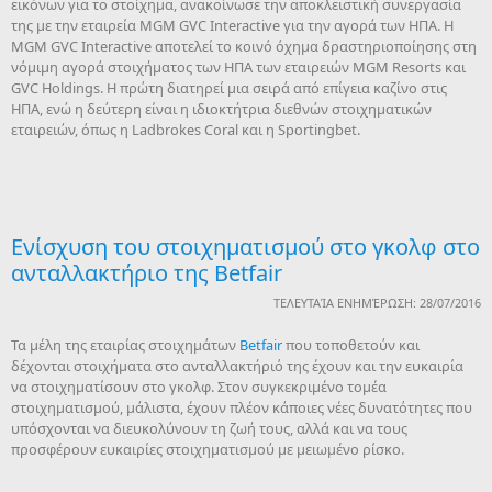
εικόνων για το στοίχημα, ανακοίνωσε την αποκλειστική συνεργασία
της με την εταιρεία MGM GVC Interactive για την αγορά των ΗΠΑ. Η
MGM GVC Interactive αποτελεί το κοινό όχημα δραστηριοποίησης στη
νόμιμη αγορά στοιχήματος των ΗΠΑ των εταιρειών MGM Resorts και
GVC Holdings. Η πρώτη διατηρεί μια σειρά από επίγεια καζίνο στις
ΗΠΑ, ενώ η δεύτερη είναι η ιδιοκτήτρια διεθνών στοιχηματικών
εταιρειών, όπως η Ladbrokes Coral και η Sportingbet.
Ενίσχυση του στοιχηματισμού στο γκολφ στο
ανταλλακτήριο της Betfair
ΤΕΛΕΥΤΑΊΑ ΕΝΗΜΈΡΩΣΗ: 28/07/2016
Τα μέλη της εταιρίας στοιχημάτων
Betfair
που τοποθετούν και
δέχονται στοιχήματα στο ανταλλακτήριό της έχουν και την ευκαιρία
να στοιχηματίσουν στο γκολφ. Στον συγκεκριμένο τομέα
στοιχηματισμού, μάλιστα, έχουν πλέον κάποιες νέες δυνατότητες που
υπόσχονται να διευκολύνουν τη ζωή τους, αλλά και να τους
προσφέρουν ευκαιρίες στοιχηματισμού με μειωμένο ρίσκο.