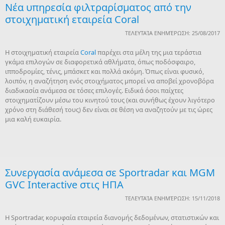
Νέα υπηρεσία φιλτραρίσματος από την
στοιχηματική εταιρεία Coral
ΤΕΛΕΥΤΑΊΑ ΕΝΗΜΈΡΩΣΗ: 25/08/2017
H στοιχηματική εταιρεία
Coral
παρέχει στα μέλη της μια τεράστια
γκάμα επιλογών σε διαφορετικά αθλήματα, όπως ποδόσφαιρο,
ιπποδρομίες, τένις, μπάσκετ και πολλά ακόμη. Όπως είναι φυσικό,
λοιπόν, η αναζήτηση ενός στοιχήματος μπορεί να αποβεί χρονοβόρα
διαδικασία ανάμεσα σε τόσες επιλογές. Ειδικά όσοι παίχτες
στοιχηματίζουν μέσω του κινητού τους (και συνήθως έχουν λιγότερο
χρόνο στη διάθεσή τους) δεν είναι σε θέση να αναζητούν με τις ώρες
μια καλή ευκαιρία.
Συνεργασία ανάμεσα σε Sportradar και MGM
GVC Interactive στις ΗΠΑ
ΤΕΛΕΥΤΑΊΑ ΕΝΗΜΈΡΩΣΗ: 15/11/2018
Η Sportradar, κορυφαία εταιρεία διανομής δεδομένων, στατιστικών και