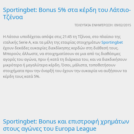
Sportingbet: Bonus 5% στα κέρδη του Λάτσιο-
Τζένοα
ΤΕΛΕΥΤΑΊΑ ΕΝΗΜΈΡΩΣΗ: 09/02/2015
Η Λάτσιο υποδέχεται απόψε στις 21:45 τη Τζένοα, στο πλαίσιο της
ιταλικής Serie A, και τα μέλη της εταιρίας στοιχημάτων
Sportingbet
έχουν δεκάδες ευκαιρίες διεκδίκησης κερδών στη διάθεσή τους.
Μπορούν, άλλωστε, να στοιχηματίσουν σε μια από τις διαθέσιμες
αγορές του αγώνα, πριν ή κατά τη διάρκεια του, και να διεκδικήσουν
μικρότερα ή μεγαλύτερα κέρδη. Όσοι, μάλιστα, τοποθετήσουν
στοιχήματα πριν την έναρξή του έχουν την ευκαιρία να αυξήσουν τα
κέρδη τους κατά 5%.
Sportingbet: Bonus και επιστροφή χρημάτων
στους αγώνες του Europa League