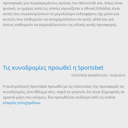
προσφορές για συγκεκριμένους αγώνες του Μουντιάλ και, όπως είναι
φυσικό, οι ημέρες κατά τις οποίες αγωνίζεται η εθνική Ελλάδας είναι
αυτές που συγκεντρώνουν το μεγαλύτερο ενδιαφέρον, όχι μόνο για
αυτούς που επιθυμούν να στοιχηματίσουν σε αυτή, αλλά και για
όσους επιθυμούν να εκμεταλλευτούν τις ειδικές αυτές προσφορές.
Τις κυνοδρομίες προωθεί η Sportsbet
ΤΕΛΕΥΤΑΊΑ ΕΝΗΜΈΡΩΣΗ: 10/06/2014
Η αυστραλιανή Sportsbet προωθεί με τις τελευταίες της προσφορές τις
κυνοδρομίες, ένα άθλημα που, παρά το γεγονός ότι είναι δημοφιλές σε
αρκετά μέρη του κόσμου, δεν προωθείται ανάλογα από τις online
εταιρίες στοιχημάτων
.