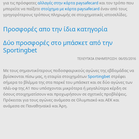
για τις πρόσφατες
αλλαγές στην κάρτα paysafecard
και τον τρόπο που
μπορείτε να παίξετε
στοίχημα με κάρτα paysafecard
έναν από τους
γρηγορότερους τρόπους πληρωμής σε στοιχηματικές ιστοσελίδες.
Προσφορές απο την ίδια κατηγορία
Δύο προσφορές στο μπάσκετ από την
Sportingbet
ΤΕΛΕΥΤΑΊΑ ΕΝΗΜΈΡΩΣΗ: 06/05/2016
Mε τους σημαντικότερους ποδοσφαιρικούς αγώνες της εβδομάδας να
βρίσκονται πίσω μας, η εταιρία στοιχημάτων
Sportingbet
στρέφει
σήμερα το βλέμμα της στα παρκέ του μπάσκετ και σε δύο αγώνες των
πλέι-οφ της Α1 που υπόσχονται μικρότερα ή μεγαλύτερα κέρδη σε
όσους στοιχηματίσουν και προχωρήσουν σε σχετικές προβλέψεις.
Πρόκειται για τους αγώνες ανάμεσα σε Ολυμπιακό και ΑΕΚ και
ανάμεσα σε Παναθηναϊκό και Άρη.