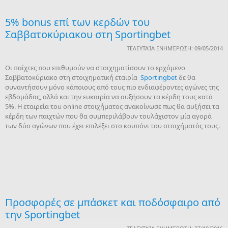
5% bonus επί των κερδών του
Σαββατοκύριακου στη Sportingbet
ΤΕΛΕΥΤΑΊΑ ΕΝΗΜΈΡΩΣΗ: 09/05/2014
Οι παίχτες που επιθυμούν να στοιχηματίσουν το ερχόμενο
Σαββατοκύριακο στη στοιχηματική εταιρία
Sportingbet
δε θα
συναντήσουν μόνο κάποιους από τους πιο ενδιαφέροντες αγώνες της
εβδομάδας, αλλά και την ευκαιρία να αυξήσουν τα κέρδη τους κατά
5%. Η εταιρεία του online στοιχήματος ανακοίνωσε πως θα αυξήσει τα
κέρδη των παιχτών που θα συμπεριλάβουν τουλάχιστον μία αγορά
των δύο αγώνων που έχει επιλέξει στο κουπόνι του στοιχήματός τους.
Προσφορές σε μπάσκετ και ποδόσφαιρο από
την Sportingbet