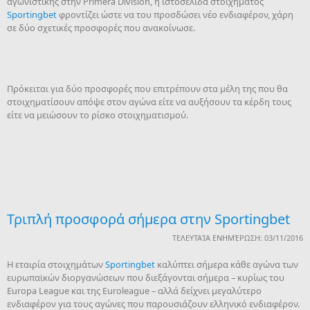
αγωνιστικής στην Primera Division, η ιστοσελίδα στοιχήματος
Sportingbet
φροντίζει ώστε να του προσδώσει νέο ενδιαφέρον, χάρη
σε δύο σχετικές προσφορές που ανακοίνωσε.
Πρόκειται για δύο προσφορές που επιτρέπουν στα μέλη της που θα
στοιχηματίσουν απόψε στον αγώνα είτε να αυξήσουν τα κέρδη τους
είτε να μειώσουν το ρίσκο στοιχηματισμού.
Τριπλή προσφορά σήμερα στην Sportingbet
ΤΕΛΕΥΤΑΊΑ ΕΝΗΜΈΡΩΣΗ: 03/11/2016
Η εταιρία στοιχημάτων
Sportingbet
καλύπτει σήμερα κάθε αγώνα των
ευρωπαϊκών διοργανώσεων που διεξάγονται σήμερα – κυρίως του
Europa League και της Euroleague – αλλά δείχνει μεγαλύτερο
ενδιαφέρον για τους αγώνες που παρουσιάζουν ελληνικό ενδιαφέρον.