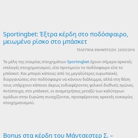
Sportingbet: Έξτρα κέρδη στο ποδόσφαιρο,
μειωμένο ρίσκο στο μπάσκετ
ΤΕΛΕΥΤΑΊΑ ΕΝΗΜΈΡΩΣΗ: 23/03/2016
Τα μέλη της εταιρίας στοιχημάτων
Sportingbet
έχουν σήμερα αρκετές
επιλογές στοιχηματισμού, είτε προτιμούν το ποδόσφαιρο είτε το
μπάσκετ. Και μπορεί κάποιες από τις μεγαλύτερες ευρωπαϊκές
διοργανώσεις στο ποδόσφαιρο να κάνουν διάλειμμα, αλλά στη θέση
τους υπάρχουν κάποιοι άκρως ενδιαφέροντες φιλικοί διεθνείς αγώνες.
Αντίστοιχα, στο μπάσκετ, οι αναμετρήσεις μεταξύ των καλύτερων
ομάδων στην Ευρώπη συνεχίζονται, προσφέροντας αρκετές ευκαιρίες
στοιχηματισμού.
Bonus στα κέρδη του Μάντσεστερ Σ. –