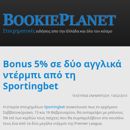
Skip to main content
Στοιχηματικές
ειδήσεις απο την Ελλάδα και όλο τον κόσμο
Bonus 5% σε δύο αγγλικά
ντέρμπι από τη
Sportingbet
ΤΕΛΕΥΤΑΊΑ ΕΝΗΜΈΡΩΣΗ: 13/02/2014
Η εταιρία στοιχημάτων
Sportingbet
ανακοίνωσε πως το ερχόμενο
Σαββατοκύριακο, 15 και 16 Φεβρουαρίου, θα ανταμείψει με μπόνους
5% επί των κερδών τους παίχτες που θα συμπεριλάβουν στο κουπόνι
τους ένα από τα δύο μεγάλα ντέρμπι της Premier League.