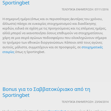
Sportingbet
ΤΕΛΕΥΤΑΊΑ ΕΝΗΜΈΡΩΣΗ: 07/11/2016
Η σημερινή ημέρα (όπως και οι περισσότερες Δευτέρες του χρόνου,
άλλωστε) πάσχει σε ευκαιρίες στοιχηματισμού και διεκδίκησης
κερδών, ειδικά σε σχέση με τις προηγούμενες και τις επόμενες ημέρες,
αλλά μπορεί να ικανοποιήσει όσους επιθυμούν να στοιχηματίσουν,
χάρη σε μια σειρά αγώνων ποδοσφαίρου που ολοκληρώνουν σήμερα
το τριήμερο των εθνικών διοργανώσεων. Κάποιοι από τους αγώνες
αυτούς, μάλιστα, συμμετέχουν και σε προσφορές, σε
στοιχηματικές
εταιρίες
όπως η Sportingbet.
Bonus για το Σαββατοκύριακο από τη
Spοrtingbet
ΤΕΛΕΥΤΑΊΑ ΕΝΗΜΈΡΩΣΗ: 23/04/2014