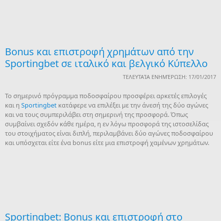
Bonus και επιστροφή χρημάτων από την
Sportingbet σε ιταλικό και βελγικό Κύπελλο
ΤΕΛΕΥΤΑΊΑ ΕΝΗΜΈΡΩΣΗ: 17/01/2017
To σημερινό πρόγραμμα ποδοσφαίρου προσφέρει αρκετές επιλογές
και η
Sportingbet
κατάφερε να επιλέξει με την άνεσή της δύο αγώνες
και να τους συμπεριλάβει στη σημερινή της προσφορά. Όπως
συμβαίνει σχεδόν κάθε ημέρα, η εν λόγω προσφορά της ιστοσελίδας
του στοιχήματος είναι διπλή, περιλαμβάνει δύο αγώνες ποδοσφαίρου
και υπόσχεται είτε ένα bonus είτε μια επιστροφή χαμένων χρημάτων.
Sportingbet: Bonus και επιστροφή στο