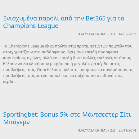
Ενισχυμένα παρολί από την Bet365 για το
Champions League
ΤΕΛΕΥΤΑΊΑ ΕΝΗΜΈΡΩΣΗ: 14/03/2017
Το Champions League είναι πρώτο στις προτιμήσεις των παιχτών που
στοιχηματίζουν στο ποδόσφαιρο, όχι μόνο επειδή προσφέρει
κορυφαίους αγώνες, αλλά και επειδή δίνει πολλές επιλογές σε όσους
θέλουν να διεκδικήσουν μικρότερα ή μεγαλύτερα κέρδη με τις
προβλέψεις τους. Όσοι θέλουν, μάλιστα, μπορούν να συνδυάσουν τις
προβλέψεις τους σε ένα παρολί και να αυξήσουν τα πιθανά τους
κέρδη.
Sportingbet: Bonus 5% στο Μάντσεστερ Σίτι -
Μπάγερν
ΤΕΛΕΥΤΑΊΑ ΕΝΗΜΈΡΩΣΗ: 25/11/2014