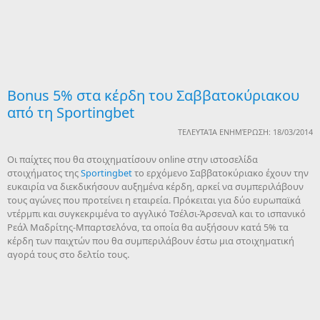
Βοnus 5% στα κέρδη του Σαββατοκύριακου
από τη Sportingbet
ΤΕΛΕΥΤΑΊΑ ΕΝΗΜΈΡΩΣΗ: 18/03/2014
Οι παίχτες που θα στοιχηματίσουν online στην ιστοσελίδα
στοιχήματος της
Sportingbet
το ερχόμενο Σαββατοκύριακο έχουν την
ευκαιρία να διεκδικήσουν αυξημένα κέρδη, αρκεί να συμπεριλάβουν
τους αγώνες που προτείνει η εταιρεία. Πρόκειται για δύο ευρωπαϊκά
ντέρμπι και συγκεκριμένα το αγγλικό Τσέλσι-Άρσεναλ και το ισπανικό
Ρεάλ Μαδρίτης-Μπαρτσελόνα, τα οποία θα αυξήσουν κατά 5% τα
κέρδη των παιχτών που θα συμπεριλάβουν έστω μια στοιχηματική
αγορά τους στο δελτίο τους.