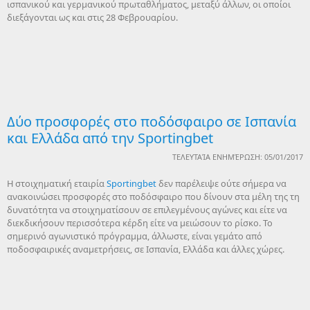
ισπανικού και γερμανικού πρωταθλήματος, μεταξύ άλλων, οι οποίοι
διεξάγονται ως και στις 28 Φεβρουαρίου.
Δύο προσφορές στο ποδόσφαιρο σε Ισπανία
και Ελλάδα από την Sportingbet
ΤΕΛΕΥΤΑΊΑ ΕΝΗΜΈΡΩΣΗ: 05/01/2017
Η στοιχηματική εταιρία
Sportingbet
δεν παρέλειψε ούτε σήμερα να
ανακοινώσει προσφορές στο ποδόσφαιρο που δίνουν στα μέλη της τη
δυνατότητα να στοιχηματίσουν σε επιλεγμένους αγώνες και είτε να
διεκδικήσουν περισσότερα κέρδη είτε να μειώσουν το ρίσκο. Το
σημερινό αγωνιστικό πρόγραμμα, άλλωστε, είναι γεμάτο από
ποδοσφαιρικές αναμετρήσεις, σε Ισπανία, Ελλάδα και άλλες χώρες.