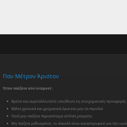
Παν Μέτρον Άριστον
Όταν παίζετε στο ίντερνετ:
Βρείτε και εκμεταλλευτείτε υπεύθυνα τις στοιχηματικές προσφορές
Βάλτε χρονικά και χρηματικά όρια και μην τα περνάτε
Ποτέ μην παίζετε περισσότερα απ'όσα μπορείτε
Μη παίζετε μεθυσμένοι, το αλκοόλ είναι καταστροφικό για την υγεί