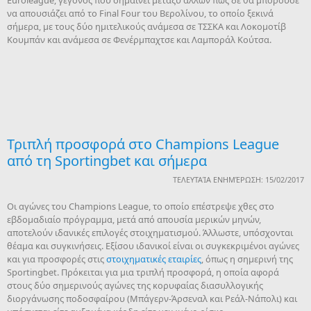
Euroleague, γεγονός που σημαίνει μεταξύ άλλων πως δε θα μπορούσε
να απουσιάζει από το Final Four του Βερολίνου, το οποίο ξεκινά
σήμερα, με τους δύο ημιτελικούς ανάμεσα σε ΤΣΣΚΑ και Λοκομοτίβ
Κουμπάν και ανάμεσα σε Φενέρμπαχτσε και Λαμποράλ Κούτσα.
Τριπλή προσφορά στο Champions League
από τη Sportingbet και σήμερα
ΤΕΛΕΥΤΑΊΑ ΕΝΗΜΈΡΩΣΗ: 15/02/2017
Οι αγώνες του Champions League, το οποίο επέστρεψε χθες στο
εβδομαδιαίο πρόγραμμα, μετά από απουσία μερικών μηνών,
αποτελούν ιδανικές επιλογές στοιχηματισμού. Άλλωστε, υπόσχονται
θέαμα και συγκινήσεις. Εξίσου ιδανικοί είναι οι συγκεκριμένοι αγώνες
και για προσφορές στις
στοιχηματικές εταιρίες
, όπως η σημερινή της
Sportingbet. Πρόκειται για μια τριπλή προσφορά, η οποία αφορά
στους δύο σημερινούς αγώνες της κορυφαίας διασυλλογικής
διοργάνωσης ποδοσφαίρου (Μπάγερν-Άρσεναλ και Ρεάλ-Νάπολι) και