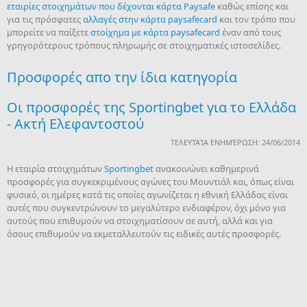
εταιρίες στοιχημάτων που δέχονται κάρτα Paysafe
καθώς επίσης και
για τις πρόσφατες
αλλαγές στην κάρτα paysafecard
και τον τρόπο που
μπορείτε να παίξετε
στοίχημα με κάρτα paysafecard
έναν από τους
γρηγορότερους τρόπους πληρωμής σε στοιχηματικές ιστοσελίδες.
Προσφορές απο την ίδια κατηγορία
Οι προσφορές της Sportingbet για το Ελλάδα
- Ακτή Ελεφαντοστού
ΤΕΛΕΥΤΑΊΑ ΕΝΗΜΈΡΩΣΗ: 24/06/2014
Η εταιρία στοιχημάτων
Sportingbet
ανακοινώνει καθημερινά
προσφορές για συγκεκριμένους αγώνες του Μουντιάλ και, όπως είναι
φυσικό, οι ημέρες κατά τις οποίες αγωνίζεται η εθνική Ελλάδας είναι
αυτές που συγκεντρώνουν το μεγαλύτερο ενδιαφέρον, όχι μόνο για
αυτούς που επιθυμούν να στοιχηματίσουν σε αυτή, αλλά και για
όσους επιθυμούν να εκμεταλλευτούν τις ειδικές αυτές προσφορές.