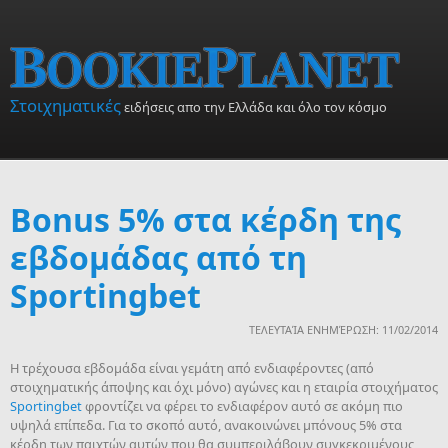
Skip to main content
Στοιχηματικές
ειδήσεις απο την Ελλάδα και όλο τον κόσμο
Bonus 5% στα κέρδη της
εβδομάδας από τη
Sportingbet
ΤΕΛΕΥΤΑΊΑ ΕΝΗΜΈΡΩΣΗ: 11/02/2014
Η τρέχουσα εβδομάδα είναι γεμάτη από ενδιαφέροντες (από
στοιχηματικής άποψης και όχι μόνο) αγώνες και η εταιρία στοιχήματος
Sportingbet
φροντίζει να φέρει το ενδιαφέρον αυτό σε ακόμη πιο
υψηλά επίπεδα. Για το σκοπό αυτό, ανακοινώνει μπόνους 5% στα
κέρδη των παιχτών αυτών που θα συμπεριλάβουν συγκεκριμένους