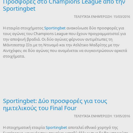
Προσφορές στο Champions League από την
Sportingbet
ΤΕΛΕΥΤΑΊΑ ΕΝΗΜΈΡΩΣΗ: 15/03/2016
Η εταιρία στοιχήματος
Sportingbet
ανακοίνωσε δύο προσφορές για
τους αγώνες του Champions League που έχουν προγραμματιστεί για
την αποψινή βραδιά. Οι δύο αγώνες φέρνουν αντιμέτωπες τη
Μάντσεστερ Σίτι με τη Ντιναμό και την Ατλέτικο Μαδρίτης με την
Αϊντχόφεν, σε δύο αγώνες που αναμένεται να συγκεντρώσουν αρκετά
στοιχήματα.
Sportingbet: Δύο προσφορές για τους
ημιτελικούς του Final Four
ΤΕΛΕΥΤΑΊΑ ΕΝΗΜΈΡΩΣΗ: 13/05/2016
Η στοιχηματική εταιρία
Sportingbet
αποτελεί εθνικό χορηγό της