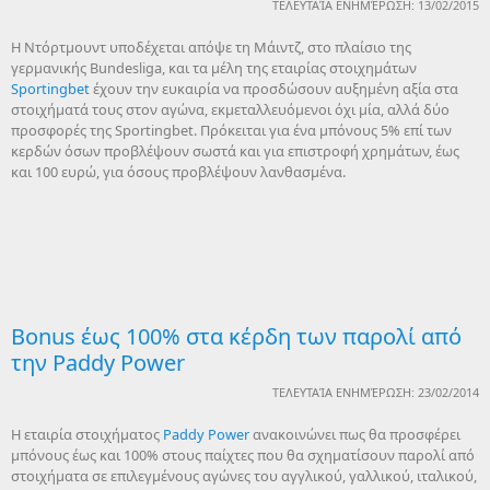
ΤΕΛΕΥΤΑΊΑ ΕΝΗΜΈΡΩΣΗ: 13/02/2015
Η Ντόρτμουντ υποδέχεται απόψε τη Μάιντζ, στο πλαίσιο της
γερμανικής Bundesliga, και τα μέλη της εταιρίας στοιχημάτων
Sportingbet
έχουν την ευκαιρία να προσδώσουν αυξημένη αξία στα
στοιχήματά τους στον αγώνα, εκμεταλλευόμενοι όχι μία, αλλά δύο
προσφορές της Sportingbet. Πρόκειται για ένα μπόνους 5% επί των
κερδών όσων προβλέψουν σωστά και για επιστροφή χρημάτων, έως
και 100 ευρώ, για όσους προβλέψουν λανθασμένα.
Bonus έως 100% στα κέρδη των παρολί από
την Paddy Power
ΤΕΛΕΥΤΑΊΑ ΕΝΗΜΈΡΩΣΗ: 23/02/2014
Η εταιρία στοιχήματος
Paddy Power
ανακοινώνει πως θα προσφέρει
μπόνους έως και 100% στους παίχτες που θα σχηματίσουν παρολί από
στοιχήματα σε επιλεγμένους αγώνες του αγγλικού, γαλλικού, ιταλικού,