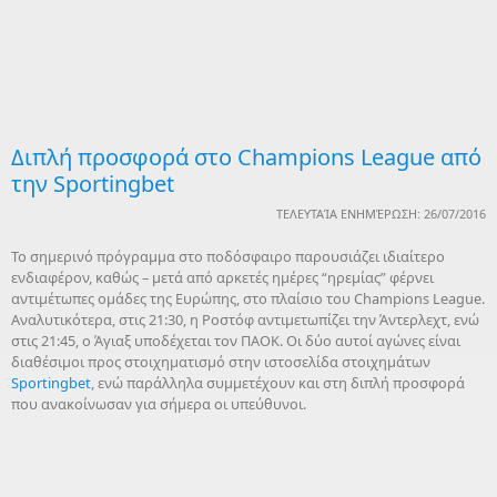
Διπλή προσφορά στο Champions League από
την Sportingbet
ΤΕΛΕΥΤΑΊΑ ΕΝΗΜΈΡΩΣΗ: 26/07/2016
Το σημερινό πρόγραμμα στο ποδόσφαιρο παρουσιάζει ιδιαίτερο
ενδιαφέρον, καθώς – μετά από αρκετές ημέρες “ηρεμίας” φέρνει
αντιμέτωπες ομάδες της Ευρώπης, στο πλαίσιο του Champions League.
Αναλυτικότερα, στις 21:30, η Ροστόφ αντιμετωπίζει την Άντερλεχτ, ενώ
στις 21:45, ο Άγιαξ υποδέχεται τον ΠΑΟΚ. Οι δύο αυτοί αγώνες είναι
διαθέσιμοι προς στοιχηματισμό στην ιστοσελίδα στοιχημάτων
Sportingbet
, ενώ παράλληλα συμμετέχουν και στη διπλή προσφορά
που ανακοίνωσαν για σήμερα οι υπεύθυνοι.