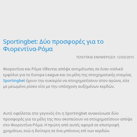
Sportingbet: Δύο προσφορές για το
Φιορεντίνα-Ρόμα
ΤΕΛΕΥΤΑΊΑ ΕΝΗΜΈΡΩΣΗ: 12/03/2015
Φιορεντίνα και Ρόμα τίθενται απόψε αντιμέτωπες σε έναν ιταλικό
εμφύλιο για το Europa League και τα μέλη της στοιχηματικής εταιρίας
Sportingbet
έχουν την ευκαιρία να στοιχηματίσουν στον αγώνα, είτε
με μειωμένο ρίσκο είτε με την υπόσχεση αυξημένων κερδών.
Αυτό οφείλεται στο γεγονός ότι η Sportingbet ανακοίνωσε δύο
προσφορές για τα μέλη της που σκοπεύουν να στοιχηματίσουν απόψε
στο Φιορεντίνα-Ρόμα. Η πρώτη από αυτές αφορά σε επιστροφή
χρημάτων, ενώ η δεύτερη σε ένα μπόνους επί των κερδών.