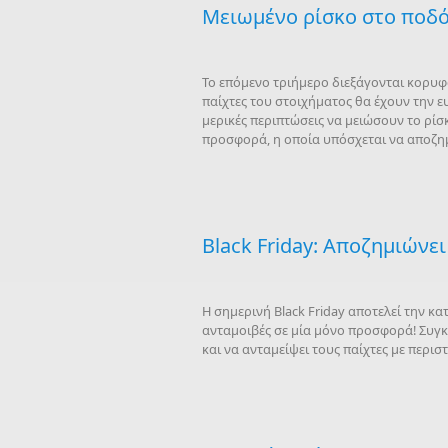
Μειωμένο ρίσκο στο ποδό
Το επόμενο τριήμερο διεξάγονται κορυ
παίχτες του στοιχήματος θα έχουν την 
μερικές περιπτώσεις να μειώσουν το ρίσ
προσφορά, η οποία υπόσχεται να αποζημ
Black Friday: Αποζημιώνει
Η σημερινή Black Friday αποτελεί την κ
ανταμοιβές σε μία μόνο προσφορά! Συγκε
και να ανταμείψει τους παίχτες με περι