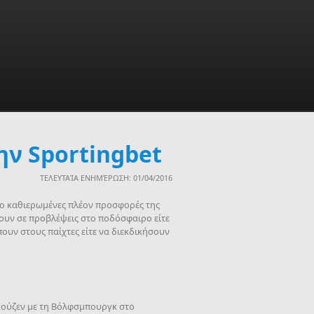
ν Sportingbet
ΤΕΛΕΥΤΑΊΑ ΕΝΗΜΈΡΩΣΗ: 01/04/2016
ύο καθιερωμένες πλέον προσφορές της
ουν σε προβλέψεις στο ποδόσφαιρο είτε
ουν στους παίχτες είτε να διεκδικήσουν
ρκούζεν με τη Βόλφσμπουργκ στο