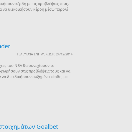
ικήσουν κέρδη με τις προβλέψεις τους.
ία να διεκδικήσουν κέρδη μέσω παρολί
nder
ΤΕΛΕΥΤΑΊΑ ΕΝΗΜΈΡΩΣΗ: 24/12/2014
χτες του NBA θα συνεχίσουν το
οχωρήσουν στις προβλέψεις τους και να
ν να διεκδικήσουν αυξημένα κέρδη, με
 στοιχημάτων Goalbet