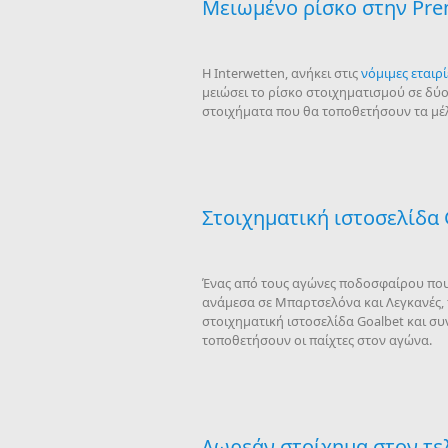
Μειωμένο ρίσκο στην Prem
Η Interwetten, ανήκει στις
νόμιμες εταιρ
μειώσει το ρίσκο στοιχηματισμού σε δύ
στοιχήματα που θα τοποθετήσουν τα μέλ
Στοιχηματική ιστοσελίδα
Ένας από τους αγώνες ποδοσφαίρου που
ανάμεσα σε Μπαρτσελόνα και Λεγκανές, π
στοιχηματική ιστοσελίδα Goalbet και σ
τοποθετήσουν οι παίχτες στον αγώνα.
Δωρεάν στοίχημα στον τε