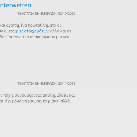
nterwetten
ΤΕΛΕΥΤΑΊΑ ΕΝΗΜΈΡΩΣΗ: 02/10/2020
 και αγαπημένα πρωταθλήματα οι
υν οι
εταιρίες στοιχημάτων
, αλλά και σε
ίδας Interwetten ανακοίνωσαν μια νέα
!
ΤΕΛΕΥΤΑΊΑ ΕΝΗΜΈΡΩΣΗ: 23/11/2018
τον πήχη, συνδυάζοντας αποζημιώσεις και
, όχι μόνο να μειώσει το ρίσκο, αλλά