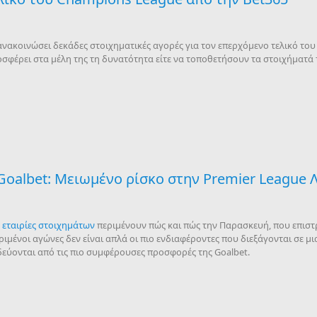
ανακοινώσει δεκάδες στοιχηματικές αγορές για τον επερχόμενο τελικό το
σφέρει στα μέλη της τη δυνατότητα είτε να τοποθετήσουν τα στοιχήματά 
Goalbet: Μειωμένο ρίσκο στην Premier League
ς
εταιρίες στοιχημάτων
περιμένουν πώς και πώς την Παρασκευή, που επισ
ιμένοι αγώνες δεν είναι απλά οι πιο ενδιαφέροντες που διεξάγονται σε μ
δεύονται από τις πιο συμφέρουσες προσφορές της Goalbet.