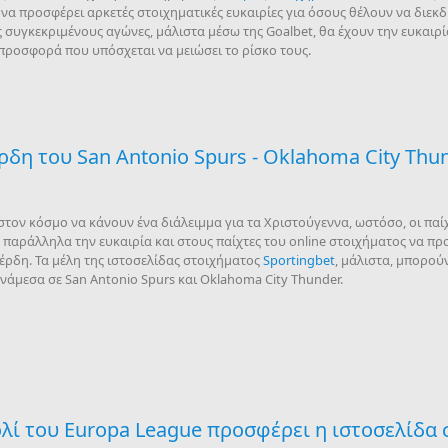
να προσφέρει αρκετές στοιχηματικές ευκαιρίες για όσους θέλουν να διεκδ
 συγκεκριμένους αγώνες, μάλιστα μέσω της Goalbet, θα έχουν την ευκαιρ
 προσφορά που υπόσχεται να μειώσει το ρίσκο τους.
έρδη του San Antonio Spurs - Oklahoma City Thu
ον κόσμο να κάνουν ένα διάλειμμα για τα Χριστούγεννα, ωστόσο, οι παί
 παράλληλα την ευκαιρία και στους παίχτες του online στοιχήματος να πρ
έρδη. Τα μέλη της ιστοσελίδας στοιχήματος
Sportingbet
, μάλιστα, μπορού
άμεσα σε San Antonio Spurs και Oklahoma City Thunder.
λί του Europa League προσφέρει η ιστοσελίδα