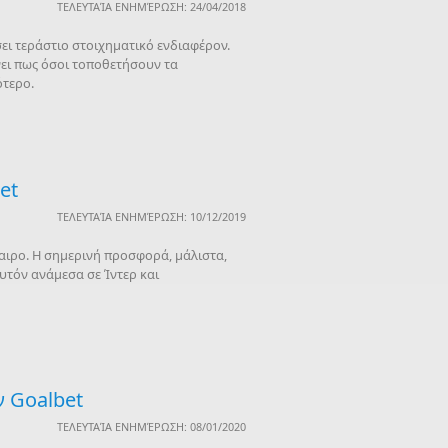
ΤΕΛΕΥΤΑΊΑ ΕΝΗΜΈΡΩΣΗ: 24/04/2018
ει τεράστιο στοιχηματικό ενδιαφέρον.
νει πως όσοι τοποθετήσουν τα
ότερο.
et
ΤΕΛΕΥΤΑΊΑ ΕΝΗΜΈΡΩΣΗ: 10/12/2019
αιρο. Η σημερινή προσφορά, μάλιστα,
υτόν ανάμεσα σε Ίντερ και
ν Goalbet
ΤΕΛΕΥΤΑΊΑ ΕΝΗΜΈΡΩΣΗ: 08/01/2020