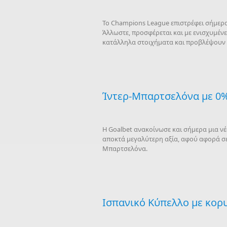
Το Champions League επιστρέφει σήμερα
Άλλωστε, προσφέρεται και με ενισχυμέν
κατάλληλα στοιχήματα και προβλέψουν 
Ίντερ-Μπαρτσελόνα με 0%
Η Goalbet ανακοίνωσε και σήμερα μια ν
αποκτά μεγαλύτερη αξία, αφού αφορά σε
Μπαρτσελόνα.
Ισπανικό Κύπελλο με κορ