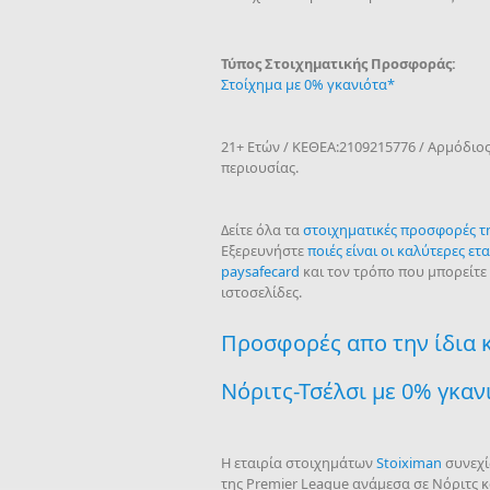
Τύπος Στοιχηματικής Προσφοράς:
Στοίχημα με 0% γκανιότα*
21+ Ετών / ΚΕΘΕΑ:2109215776 / Αρμόδιος
περιουσίας.
Δείτε όλα τα
στοιχηματικές προσφορές τ
Εξερευνήστε
ποιές είναι οι καλύτερες ε
paysafecard
και τον τρόπο που μπορείτε
ιστοσελίδες.
Προσφορές απο την ίδια 
Νόριτς-Τσέλσι με 0% γκαν
Η εταιρία στοιχημάτων
Stoiximan
συνεχί
της Premier League ανάμεσα σε Νόριτς κ