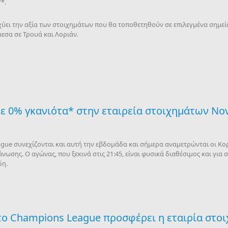
*.
χύει την αξία των στοιχημάτων που θα τοποθετηθούν σε επιλεγμένα σημεί
εσα σε Τρουά και Λοριάν.
με 0% γκανιότα* στην εταιρεία στοιχημάτων Nov
gue συνεχίζονται και αυτή την εβδομάδα και σήμερα αναμετρώνται οι Κορκ
ωσης. Ο αγώνας, που ξεκινά στις 21:45, είναι φυσικά διαθέσιμος και για 
δη.
το Champions League προσφέρει η εταιρία στοι