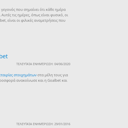
γεγονός που σημαίνει ότι κάθε ημέρα
υτές τις ημέρες, όπως είναι φυσικό, οι
t, είναι οι φιλικές αναμετρήσεις που
bet
ΤΕΛΕΥΤΑΊΑ ΕΝΗΜΈΡΩΣΗ: 04/06/2020
εταιρίες στοιχημάτων
στα μέλη τους για
ροσφορά ανακοίνωσε και η Goalbet και
ΤΕΛΕΥΤΑΊΑ ΕΝΗΜΈΡΩΣΗ: 29/01/2016