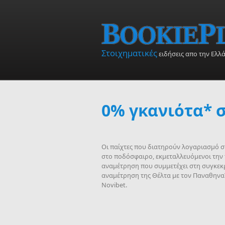
Skip to main content
Στοιχηματικές
ειδήσεις απο την Ελλ
0% γκανιότα* 
Οι παίχτες που διατηρούν λογαριασμό σ
στο ποδόσφαιρο, εκμεταλλευόμενοι την 
αναμέτρηση που συμμετέχει στη συγκεκρ
αναμέτρηση της Θέλτα με τον Παναθηναϊκ
Novibet.