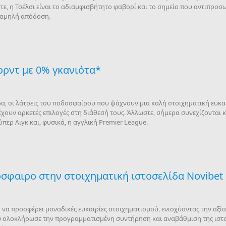
ε, η Τσέλσι είναι το αδιαμφισβήτητο φαβορί και το σημείο που αντιπροσω
 χαμηλή απόδοση.
ορντ με 0% γκανιότα*
ρα, οι λάτρεις του ποδοσφαίρου που ψάχνουν μια καλή στοιχηματική ευκα
χουν αρκετές επιλογές στη διάθεσή τους. Άλλωστε, σήμερα συνεχίζονται
ύπερ Λιγκ και, φυσικά, η αγγλική Premier League.
όσφαιρο στην στοιχηματική ιστοσελίδα Novibet
το να προσφέρει μοναδικές ευκαιρίες στοιχηματισμού, ενισχύοντας την αξί
ου ολοκλήρωσε την προγραμματισμένη συντήρηση και αναβάθμιση της ιστο