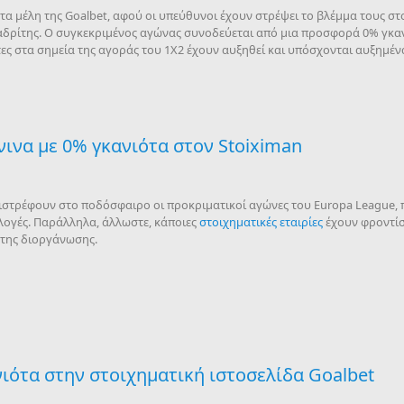
α μέλη της Goalbet, αφού οι υπεύθυνοι έχουν στρέψει το βλέμμα τους στ
δρίτης. Ο συγκεκριμένος αγώνας συνοδεύεται από μια προσφορά 0% γκανι
ες στα σημεία της αγοράς του 1Χ2 έχουν αυξηθεί και υπόσχονται αυξημέν
νινα με 0% γκανιότα στον Stoiximan
ιστρέφουν στο ποδόσφαιρο οι προκριματικοί αγώνες του Europa League, 
λογές. Παράλληλα, άλλωστε, κάποιες
στοιχηματικές εταιρίες
έχουν φροντίσ
 της διοργάνωσης.
ιότα στην στοιχηματική ιστοσελίδα Goalbet