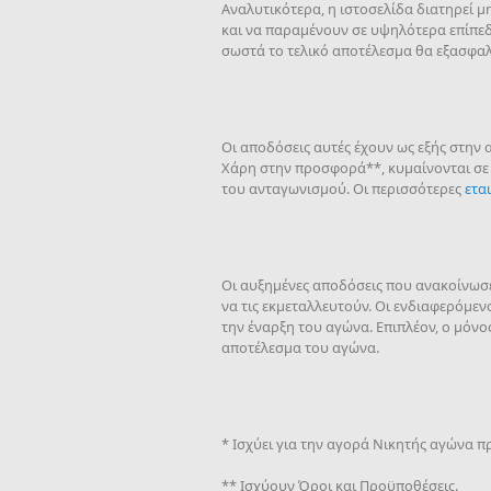
Αναλυτικότερα, η ιστοσελίδα διατηρεί μ
και να παραμένουν σε υψηλότερα επίπε
σωστά το τελικό αποτέλεσμα θα εξασφα
Οι αποδόσεις αυτές έχουν ως εξής στην α
Χάρη στην προσφορά**, κυμαίνονται σε 
του ανταγωνισμού. Οι περισσότερες
ετα
Οι αυξημένες αποδόσεις που ανακοίνωσε 
να τις εκμεταλλευτούν. Οι ενδιαφερόμεν
την έναρξη του αγώνα. Επιπλέον, ο μόνο
αποτέλεσμα του αγώνα.
* Ισχύει για την αγορά Νικητής αγώνα πρ
** Ισχύουν Όροι και Προϋποθέσεις.