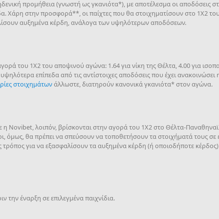
ηδενική προμήθεια (γνωστή ως γκανιότα*), με αποτέλεσμα οι αποδόσεις σ
δα. Χάρη στην προσφορά**, οι παίχτες που θα στοιχηματίσουν στο 1Χ2 τ
λίσουν αυξημένα κέρδη, ανάλογα των υψηλότερων αποδόσεων.
γορά του 1Χ2 του αποψινού αγώνα: 1.64 για νίκη της Θέλτα, 4.00 για ισοπα
υψηλότερα επίπεδα από τις αντίστοιχες αποδόσεις που έχει ανακοινώσει 
ιρίες στοιχημάτων
άλλωστε, διατηρούν κανονικά γκανιότα* στον αγώνα.
η Novibet, λοιπόν, βρίσκονται στην αγορά του 1Χ2 στο Θέλτα-Παναθηναϊκ
οι, όμως, θα πρέπει να σπεύσουν να τοποθετήσουν τα στοιχήματά τους σε 
ς τρόπος για να εξασφαλίσουν τα αυξημένα κέρδη (ή οποιοδήποτε κέρδος)
ιν την έναρξη σε επιλεγμένα παιχνίδια.