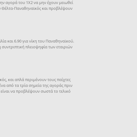
την αγορά του 1Χ2 να μην έχουν μειωθεί
ου Θέλτα-Παναθηναϊκός και προβλέψουν
λία και 6.90 για νίκη του Παναθηναϊκού.
η συντριπτική πλειοψηφία των εταιριών
ός, και απλά περιμένουν τους παίχτες
ένα από τα τρία σημεία της αγοράς πριν
 είναι να προβλέψουν σωστά το τελικό