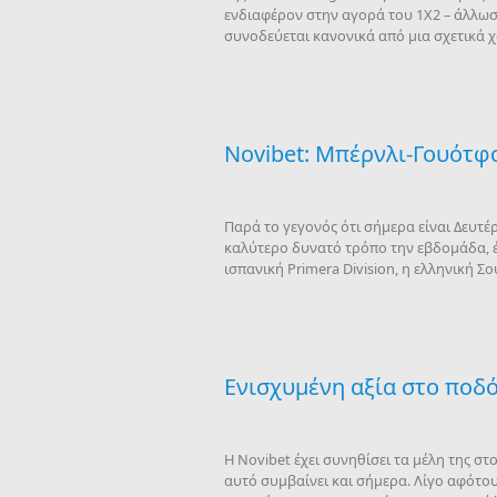
ενδιαφέρον στην αγορά του 1Χ2 – άλλωστ
συνοδεύεται κανονικά από μια σχετικά
Novibet: Μπέρνλι-Γουότφ
Παρά το γεγονός ότι σήμερα είναι Δευτέ
καλύτερο δυνατό τρόπο την εβδομάδα, έ
ισπανική Primera Division, η ελληνική Σο
Ενισχυμένη αξία στο ποδ
Η Novibet έχει συνηθίσει τα μέλη της σ
αυτό συμβαίνει και σήμερα. Λίγο αφότ