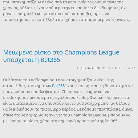
που στοιχηματίζουν σε ένα από τα κορυφαία τουρνουά τένις της
χρονιάς, μάλιστα, έχουν σήμερα την ευκαιρία να διεκδικήσουν, όχι
μόνο κέρδη, αλλά και μια σειρά από ανταμοιβές, αρκεί να
τοποθετήσουν τα κατάλληλα στοιχήματα στους σημερινούς αγώνες.
Μειωμένο ρίσκο στο Champions League
υπόσχεται η Bet365
ΤΕΛΕΥΤΑΊΑ ΕΝΗΜΈΡΩΣΗ: 08/03/2017
Οι λάτρεις του ποδοσφαίρου που στοιχηματίζουν μέσω της
ιστοσελίδας στοιχημάτων
Bet365
έχουν και σήμερα τη δυνατότητα να
προχωρήσουν προβλέψεις στο Champions League και να
διεκδικήσουν μικρότερα ή μεγαλύτερα κέρδη. Φυσικά, θα πρέπει να
είναι διατεθειμένοι να υποστούν και το αντίστοιχο ρίσκο, αν θέλουν
να διεκδικήσουν το παραμικρό κέρδος. Σε κάποιες περιπτώσεις, όμως,
όπως στους σημερινούς αγώνες του Champions League, μπορούν να
μειώσουν το ρίσκο, χάρη στη σημερινή προσφορά της Bet365.