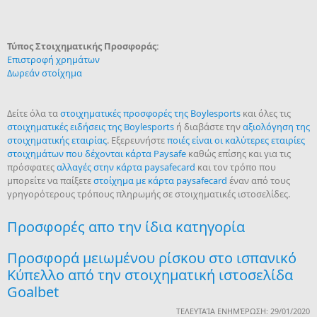
Τύπος Στοιχηματικής Προσφοράς:
Επιστροφή χρημάτων
Δωρεάν στοίχημα
Δείτε όλα τα
στοιχηματικές προσφορές της Boylesports
και όλες τις
στοιχηματικές ειδήσεις της Boylesports
ή διαβάστε την
αξιολόγηση της
στοιχηματικής εταιρίας
. Εξερευνήστε
ποιές είναι οι καλύτερες εταιρίες
στοιχημάτων που δέχονται κάρτα Paysafe
καθώς επίσης και για τις
πρόσφατες
αλλαγές στην κάρτα paysafecard
και τον τρόπο που
μπορείτε να παίξετε
στοίχημα με κάρτα paysafecard
έναν από τους
γρηγορότερους τρόπους πληρωμής σε στοιχηματικές ιστοσελίδες.
Προσφορές απο την ίδια κατηγορία
Προσφορά μειωμένου ρίσκου στο ισπανικό
Κύπελλο από την στοιχηματική ιστοσελίδα
Goalbet
ΤΕΛΕΥΤΑΊΑ ΕΝΗΜΈΡΩΣΗ: 29/01/2020