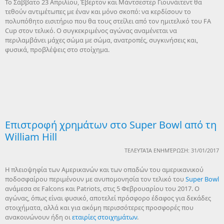
Το Σάββατο 23 Απριλίου, Έβερτον και Μάντσεστερ Γιουνάιτεντ θα
τεθούν αντιμέτωπες με έναν και μόνο σκοπό: να κερδίσουν το
πολυπόθητο εισιτήριο που θα τους στείλει από τον ημιτελικό του FA
Cup στον τελικό. Ο συγκεκριμένος αγώνας αναμένεται να
περιλαμβάνει μάχες σώμα με σώμα, ανατροπές, συγκινήσεις και,
φυσικά, προβλέψεις στο στοίχημα.
Επιστροφή χρημάτων στο Super Bowl από τη
William Hill
ΤΕΛΕΥΤΑΊΑ ΕΝΗΜΈΡΩΣΗ: 31/01/2017
Η πλειοψηφία των Αμερικανών και των οπαδών του αμερικανικού
ποδοσφαίρου περιμένουν με ανυπομονησία τον τελικό του
Super Bowl
ανάμεσα σε Falcons και Patriots, στις 5 Φεβρουαρίου του 2017. O
αγώνας, όπως είναι φυσικό, αποτελεί πρόσφορο έδαφος για δεκάδες
στοιχήματα, αλλά και για ακόμη περισσότερες προσφορές που
ανακοινώνουν ήδη οι
εταιρίες στοιχημάτων
.