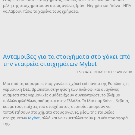
μέλη της στοιχηματίσουν στους αγώνες Ιράν - Νιγηρία και Γκάνα - ΗΠΑ
να λάβουν πίσω τα χαμένα τους χρήματα.
Ανταμοιβές για τα στοιχήματα στο χόκεϊ από
την εταιρεία στοιχημάτων Mybet
ΤΕΛΕΥΤΑΊΑ ΕΝΗΜΈΡΩΣΗ: 14/03/2018
Μία από τις κορυφαίες διοργανώσεις χόκεϊ επί πάγου της Ευρώπης, η
γερμανική DEL, βρίσκεται στην φάση των πλέι-οφ, και οι αγώνες
ανάμεσα στις γερμανικές ομάδες έχουν συγκεντρώσει το βλέμμα
πολλών φιλάθλων, ακόμη και στην Ελλάδα. Το ίδιο συμβαίνει, βέβαια,
και με τους παίχτες του στοιχήματος, οι οποίοι μπορούν να
τοποθετήσουν στοιχήματα στους αγώνες, μέσω της εταιρείας
στοιχημάτων
Mybet
, αλλά και να εκμεταλλευτούν μια νέα προσφορά
της.