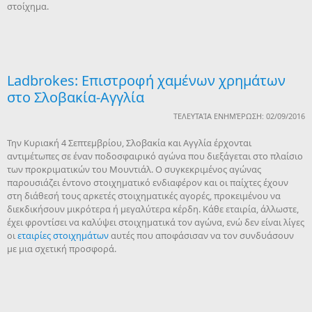
στοίχημα.
Ladbrokes: Επιστροφή χαμένων χρημάτων
στο Σλοβακία-Αγγλία
ΤΕΛΕΥΤΑΊΑ ΕΝΗΜΈΡΩΣΗ: 02/09/2016
Την Κυριακή 4 Σεπτεμβρίου, Σλοβακία και Αγγλία έρχονται
αντιμέτωπες σε έναν ποδοσφαιρικό αγώνα που διεξάγεται στο πλαίσιο
των προκριματικών του Μουντιάλ. Ο συγκεκριμένος αγώνας
παρουσιάζει έντονο στοιχηματικό ενδιαφέρον και οι παίχτες έχουν
στη διάθεσή τους αρκετές στοιχηματικές αγορές, προκειμένου να
διεκδικήσουν μικρότερα ή μεγαλύτερα κέρδη. Κάθε εταιρία, άλλωστε,
έχει φροντίσει να καλύψει στοιχηματικά τον αγώνα, ενώ δεν είναι λίγες
οι
εταιρίες στοιχημάτων
αυτές που αποφάσισαν να τον συνδυάσουν
με μια σχετική προσφορά.