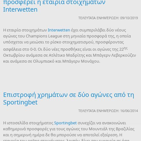
προσφέρει η εταιρία στοιχημάτων
Interwetten
ΤΕΛΕΥΤΑΊΑ ΕΝΗΜΈΡΩΣΗ: 09/10/2019
Η εταιρία στοιχημάτων
Interwetten
έχει συμπεριλάβει δύο νέους
αγώνες του Champions League στη μηνιαία προσφορά της, η οποία
υπόσχεται να μειώσει το ρίσκο στοιχηματισμού, προσφέροντας
ης
ασφάλεια στο 0-0. Οι δύο νέες προσθήκες είναι οι αγώνες της 22
Οκτωβρίου ανάμεσα σε Ατλέτικο Μαδρίτης και Μπάγερν Λεβερκούζεν
και ανάμεσα σε Ολυμπιακό και Μπάγερν Μονάχου.
Επιστροφή χρημάτων σε δύο αγώνες από τη
Sportingbet
ΤΕΛΕΥΤΑΊΑ ΕΝΗΜΈΡΩΣΗ: 16/06/2014
Η ιστοσελίδα στοιχήματος
Sportingbet
συνεχίζει να ανακοινώνει
καθημερινά προσφορές για τους αγώνες του Μουντιάλ της Βραζιλίας
και η σημερινή ημέρα δε θα μπορούσε να αποτελεί εξαίρεση. Η
εταιρεία του online στοιχήματος, λοιπόν, δίνει την ευκαιρία σε όσα