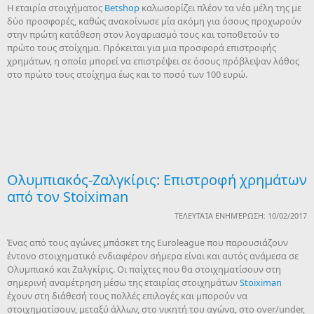
Η εταιρία στοιχήματος
Betshop
καλωσορίζει πλέον τα νέα μέλη της με
δύο προσφορές, καθώς ανακοίνωσε μία ακόμη για όσους προχωρούν
στην πρώτη κατάθεση στον λογαριασμό τους και τοποθετούν το
πρώτο τους στοίχημα. Πρόκειται για μια προσφορά επιστροφής
χρημάτων, η οποία μπορεί να επιστρέψει σε όσους πρόβλεψαν λάθος
στο πρώτο τους στοίχημα έως και το ποσό των 100 ευρώ.
Ολυμπιακός-Ζαλγκίρις: Επιστροφή χρημάτων
από τον Stoiximan
ΤΕΛΕΥΤΑΊΑ ΕΝΗΜΈΡΩΣΗ: 10/02/2017
Ένας από τους αγώνες μπάσκετ της Euroleague που παρουσιάζουν
έντονο στοιχηματικό ενδιαφέρον σήμερα είναι και αυτός ανάμεσα σε
Ολυμπιακό και Ζαλγκίρις. Οι παίχτες που θα στοιχηματίσουν στη
σημερινή αναμέτρηση μέσω της εταιρίας στοιχημάτων
Stoiximan
έχουν στη διάθεσή τους πολλές επιλογές και μπορούν να
στοιχηματίσουν, μεταξύ άλλων, στο νικητή του αγώνα, στο over/under,