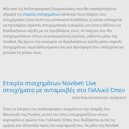
Μία από τις ποδοσφαιρικές διοργανώσεις που θα απασχολήσουν
σήμερα τις
εταιρίες στοιχημάτων
αλλά και τους παίχτες του
στοιχήματος είναι αυτή του ισπανικού Κυπέλλου, η οποία υπόσχεται
να προσφέρει αρκετές στοιχηματικές ευκαιρίες για όσους θέλουν να
διεκδικήσουν κέρδη με τις προβλέψεις τους. Οι παίχτες που θα
στοιχηματίσουν στους συγκεκριμένους αγώνες, μάλιστα μέσω της
Goalbet, θα έχουν την ευκαιρία να διεκδικήσουν κέρδη μέσω παρολί
στοιχημάτων, εκμεταλλευόμενοι και μια προσφορά που υπόσχεται να
μειώσει το ρίσκο τους.
Εταιρία στοιχημάτων Novibet: Live
στοιχήματα με ανταμοιβές στο Γαλλικό Όπεν
ΤΕΛΕΥΤΑΊΑ ΕΝΗΜΈΡΩΣΗ: 06/06/2018
Όσοι οι λάτρεις του ποδοσφαίρου αναμένουν την έναρξη του
Μουντιάλ της Ρωσίας, αυτοί του τένις στοιχηματίζουν στους
κορυφαίους αγώνες του Γαλλικού Όπεν, που διεξάγεται αυτές τις
ημέρες και πλησιάζει προς την κορύφωσή του. Τα μέλη της Novibet