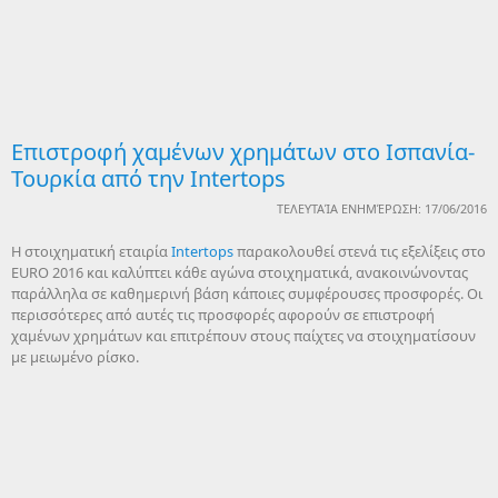
Επιστροφή χαμένων χρημάτων στο Ισπανία-
Τουρκία από την Intertops
ΤΕΛΕΥΤΑΊΑ ΕΝΗΜΈΡΩΣΗ: 17/06/2016
Η στοιχηματική εταιρία
Intertops
παρακολουθεί στενά τις εξελίξεις στο
EURO 2016 και καλύπτει κάθε αγώνα στοιχηματικά, ανακοινώνοντας
παράλληλα σε καθημερινή βάση κάποιες συμφέρουσες προσφορές. Οι
περισσότερες από αυτές τις προσφορές αφορούν σε επιστροφή
χαμένων χρημάτων και επιτρέπουν στους παίχτες να στοιχηματίσουν
με μειωμένο ρίσκο.