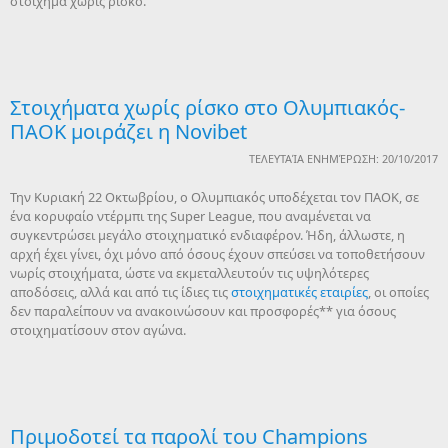
στοίχημα χωρίς ρίσκο.
Στοιχήματα χωρίς ρίσκο στο Ολυμπιακός-
ΠΑΟΚ μοιράζει η Novibet
ΤΕΛΕΥΤΑΊΑ ΕΝΗΜΈΡΩΣΗ: 20/10/2017
Την Κυριακή 22 Οκτωβρίου, ο Ολυμπιακός υποδέχεται τον ΠΑΟΚ, σε
ένα κορυφαίο ντέρμπι της Super League, που αναμένεται να
συγκεντρώσει μεγάλο στοιχηματικό ενδιαφέρον. Ήδη, άλλωστε, η
αρχή έχει γίνει, όχι μόνο από όσους έχουν σπεύσει να τοποθετήσουν
νωρίς στοιχήματα, ώστε να εκμεταλλευτούν τις υψηλότερες
αποδόσεις, αλλά και από τις ίδιες τις
στοιχηματικές εταιρίες
, οι οποίες
δεν παραλείπουν να ανακοινώσουν και προσφορές** για όσους
στοιχηματίσουν στον αγώνα.
Πριμοδοτεί τα παρολί του Champions