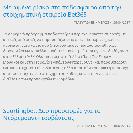
Μειωμένο ρίσκο στο ποδόσφαιρο από την
στοιχηματική εταιρεία Bet365
ΤΕΛΕΥΤΑΊΑ ΕΝΗΜΈΡΩΣΗ: 26/04/2017
Το σημερινό πρόγραμμα ποδοσφαίρου περιέχει αρκετές επιλογές, με
αρκετές από αυτές να παρουσιάζουν αρκετές ιδιομορφίες, καθώς
πρόκειται για αγώνες που διεξάγονται στο πλαίσιο των εθνικών
διοργανώσεων Κυπέλλου ανά την Ευρώπη. Τέτοιοι αγώνες διεξάγονται
στην Ελλάδα (ΑΕΚ-Ολυμπιακός), στη Γαλλία (Παρί Σεν Ζερμέν –
Μονακό) και στη Γερμανία (Μπάγερν-Ντόρτμουντ) και παρουσιάζουν
έντονο στοιχηματικό ενδιαφέρον, αλλά απαιτούν και αρκετή προσοχή
από τους παίχτες του στοιχήματος, καθώς κανείς δε γνωρίζει τις
διαθέσεις των προπονητών των ομάδων.
Sportingbet: Δύο προσφορές για το
Ντόρτμουντ-Γιουβέντους
ΤΕΛΕΥΤΑΊΑ ΕΝΗΜΈΡΩΣΗ: 18/03/2015