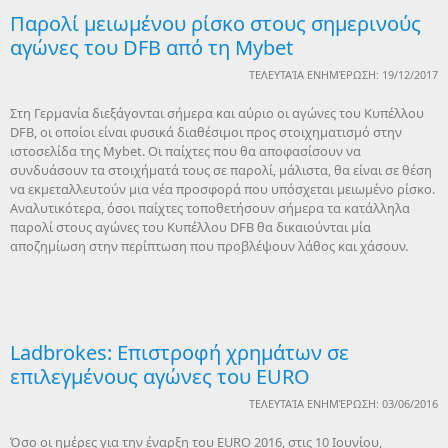
Παρολί μειωμένου ρίσκο στους σημερινούς
αγώνες του DFB από τη Mybet
ΤΕΛΕΥΤΑΊΑ ΕΝΗΜΈΡΩΣΗ: 19/12/2017
Στη Γερμανία διεξάγονται σήμερα και αύριο οι αγώνες του Κυπέλλου
DFB, οι οποίοι είναι φυσικά διαθέσιμοι προς στοιχηματισμό στην
ιστοσελίδα της Mybet. Οι παίχτες που θα αποφασίσουν να
συνδυάσουν τα στοιχήματά τους σε παρολί, μάλιστα, θα είναι σε θέση
να εκμεταλλευτούν μια νέα προσφορά που υπόσχεται μειωμένο ρίσκο.
Αναλυτικότερα, όσοι παίχτες τοποθετήσουν σήμερα τα κατάλληλα
παρολί στους αγώνες του Κυπέλλου DFB θα δικαιούνται μία
αποζημίωση στην περίπτωση που προβλέψουν λάθος και χάσουν.
Ladbrokes: Επιστροφή χρημάτων σε
επιλεγμένους αγώνες του EURO
ΤΕΛΕΥΤΑΊΑ ΕΝΗΜΈΡΩΣΗ: 03/06/2016
Όσο οι ημέρες για την έναρξη του EURO 2016, στις 10 Ιουνίου,