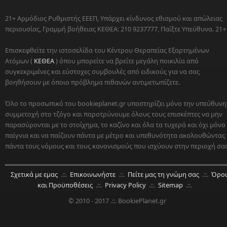
21+ Αρμόδιος Ρυθμιστής ΕΕΕΠ, Υπάρχει κίνδυνος εθισμού και απώλειας
περιουσίας, Γραμμή βοήθειας ΚΕΘΕΑ: 210 9237777, Παίξτε Υπεύθυνα. 21+
Επισκεφθείτε την ιστοσελίδα του Κέντρου Θεραπείας Εξαρτημένων
Ατόμων (
ΚΕΘΕΑ
) όπου μπορείτε να βρείτε μεγάλη ποικιλία από
συγκεκριμένες και εύστοχες συμβουλές από ειδικούς για να σας
βοηθήσουν με όποιο πρόβλημα πιθανών αντιμετωπίζετε.
Όλο το προσωπικό του bookieplanet.gr υποστηρίζει μόνο την υπεύθυνη
συμμετοχή στο τζόγο και παροτρύνουμε όλους τους επισκέπτες να μην
παρασύρονται με το στοίχημα, το καζίνο και όλα τα τυχερά και όχι μόνο
παίγνια και να παίζουν πάντα με μέτρο και υπεθυνότητα ακολουθώντας
πάντα τους νόμους και τους κανονισμούς που ισχύουν στην περιοχή σας
Σχετικά με εμας
.::.
Επικοινωνήστε
.::.
Πείτε μας τη γνώμη σας
.::.
Όροι
και Προϋποθέσεις
.::.
Privacy Policy
.::.
Sitemap
.::.
© 2010 - 2017 .::. BookiePlanet.gr