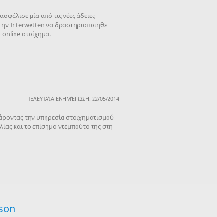
σφάλισε μία από τις νέες άδειες
την Interwetten να δραστηριοποιηθεί
 online στοίχημα.
ΤΕΛΕΥΤΑΊΑ ΕΝΗΜΈΡΩΣΗ: 22/05/2014
σάροντας την υπηρεσία στοιχηματισμού
λίας και το επίσημο ντεμπούτο της στη
sson