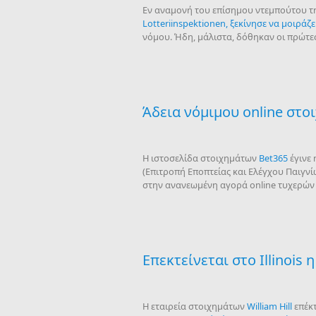
Εν αναμονή του επίσημου ντεμπούτου τη
Lotteriinspektionen, ξεκίνησε να μοιράζε
νόμου. Ήδη, μάλιστα, δόθηκαν οι πρώτες
Άδεια νόμιμου online στο
Η ιστοσελίδα στοιχημάτων
Bet365
έγινε 
(Επιτροπή Εποπτείας και Ελέγχου Παιγνίω
στην ανανεωμένη αγορά online τυχερών 
Επεκτείνεται στο Illinois 
Η εταιρεία στοιχημάτων
William Hill
επέκτ