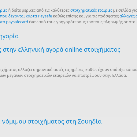
ρίες
ή δείτε μερικές από τις καλύτερες
στοιχηματικές εταιρίες
με σελίδα γι
 που δέχονται κάρτα Paysafe
καθώς επίσης και για τις πρόσφατες
αλλαγές 
ρτα paysafecard
έναν από τους γρηγορότερους τρόπους πληρωμής σε στοιχ
τηγορία
 στην ελληνική αγορά online στοιχήματος
οιχήματος αλλάζει σημαντικά αυτές τις ημέρες, καθώς έχουν υπάρξει κάπο
ιων μεγάλων στοιχηματικών εταιρειών να επιστρέψουν στην Ελλάδα.
ς νόμιμου στοιχήματος στη Σουηδία