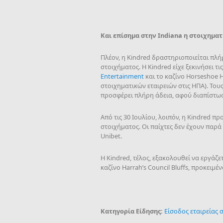
Και επίσημα στην Indiana
η στοιχηματ
Πλέον, η Kindred δραστηριοποιείται πλήρ
στοιχήματος. Η Kindred είχε ξεκινήσει τ
Entertainment
και το καζίνο Horseshoe 
στοιχηματικών εταιρειών στις ΗΠΑ). Του
προσφέρει πλήρη άδεια, αφού διαπίστωσε
Από τις 30 Ιουλίου, λοιπόν, η Kindred π
στοιχήματος. Οι παίχτες δεν έχουν παρά
Unibet.
Η Kindred, τέλος, εξακολουθεί να εργάζ
καζίνο Harrah’s Council Bluffs, προκειμ
Κατηγορία Είδησης:
Είσοδος εταιρείας 