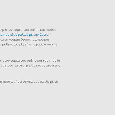
ης στον τομέα του online και mobile
ία που εξασφάλισε με την Caesar
για τη νόμιμη δραστηριοποίηση
ια ρυθμιστική Αρχή αποφάσισε να της
ς στον τομέα του online και του mobile
οποθετούν τα στοιχήματά τους μέσω της
ήδη προχωρήσει σε νέα συμφωνία με το