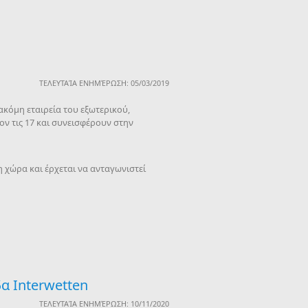
ΤΕΛΕΥΤΑΊΑ ΕΝΗΜΈΡΩΣΗ: 05/03/2019
ακόμη εταιρεία του εξωτερικού,
ον τις 17 και συνεισφέρουν στην
 χώρα και έρχεται να ανταγωνιστεί
α Interwetten
ΤΕΛΕΥΤΑΊΑ ΕΝΗΜΈΡΩΣΗ: 10/11/2020