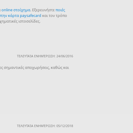
α
online στοίχημα
. Εξερευνήστε
ποιές
στην κάρτα paysafecard
και τον τρόπο
ηματικές ιστοσελίδες.
ΤΕΛΕΥΤΑΊΑ ΕΝΗΜΈΡΩΣΗ: 24/06/2016
ιες σημαντικές αποχωρήσεις, καθώς και
ΤΕΛΕΥΤΑΊΑ ΕΝΗΜΈΡΩΣΗ: 05/12/2018