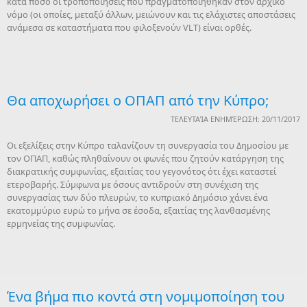
κατά πόσο οι τροποποιήσεις που πραγματοποιήθηκαν στον αρχικό
νόμο (οι οποίες, μεταξύ άλλων, μειώνουν και τις ελάχιστες αποστάσεις
ανάμεσα σε καταστήματα που φιλοξενούν VLT) είναι ορθές.
Θα αποχωρήσει ο ΟΠΑΠ από την Κύπρο;
ΤΕΛΕΥΤΑΊΑ ΕΝΗΜΈΡΩΣΗ: 20/11/2017
Οι εξελίξεις στην Κύπρο ταλανίζουν τη συνεργασία του Δημοσίου με
τον ΟΠΑΠ, καθώς πληθαίνουν οι φωνές που ζητούν κατάργηση της
διακρατικής συμφωνίας, εξαιτίας του γεγονότος ότι έχει καταστεί
ετεροβαρής. Σύμφωνα με όσους αντιδρούν στη συνέχιση της
συνεργασίας των δύο πλευρών, το κυπριακό Δημόσιο χάνει ένα
εκατομμύριο ευρώ το μήνα σε έσοδα, εξαιτίας της λανθασμένης
ερμηνείας της συμφωνίας.
Ένα βήμα πιο κοντά στη νομιμοποίηση του