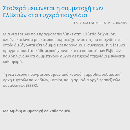
Σταθερά μειώνεται η συμμετοχή των
Ελβετών στα τυχερά παιχνίδια
ΤΕΛΕΥΤΑΊΑ ΕΝΗΜΈΡΩΣΗ: 17/10/2019
Μια νέα έρευνα που πραγματοποιήθηκε στην Ελβετία δείχνει ότι
ολοένα και λιγότεροι κάτοικοι συμμετέχουν σε τυχερά παιχνίδια, τα
οποία διεξάγονται είτε νόμιμα είτε παράνομα. Η συγκεκριμένη έρευνα
πραγματοποιείται κάθε μερικά χρόνια και τα ποσοστά των Ελβετών
που δηλώνουν ότι συμμετέχουν συχνά σε τυχερά παιχνίδια μειώνεται
κάθε φορά.
Τη νέα έρευνα πραγματοποίησαν από κοινού η αρμόδια ρυθμιστική
Αρχή τυχερών παιχνιδιών, Comlot, και η αρμόδια Αρχή τραπεζικών
συναλλαγών (ESBK).
Μειωμένη συμμετοχή σε κάθε τομέα