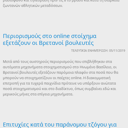
ραδιόφωνο και τηλεόραση πριν τις 8 το βράδυ και κατά τη διάρκεια
ζωντανών αθλητικών μεταδόσεων.
Περιορισμούς στο online στοίχημα
εξετάζουν οι Βρετανοί βουλευτές
ΤΕΛΕΥΤΑΊΑ ΕΝΗΜΈΡΩΣΗ: 05/11/2019
Μετά από τους αυστηρούς περιορισμούς που επιβλήθηκαν στα
αυτόματα μηχανήματα στοιχηματισμού στο Ηνωμένο Βασίλειο, οι
Βρετανοί βουλευτές εξετάζουν παρόμοια πλαφόν στα ποσά που θα
μπορούν να στοιχηματίζουν οι παίχτες online. Η διακομματική
επιτροπή για τα τυχερά παιχνίδια πρότεινε να υπάρξουν ανώτατα
ποσά στοιχηματισμού και στο διαδίκτυο, όπως συμβαίνει εδώ και
μερικούς μήνες στα επίγεια μηχανήματα.
Επιτυχίες κατά του παράνομου τζόγου για