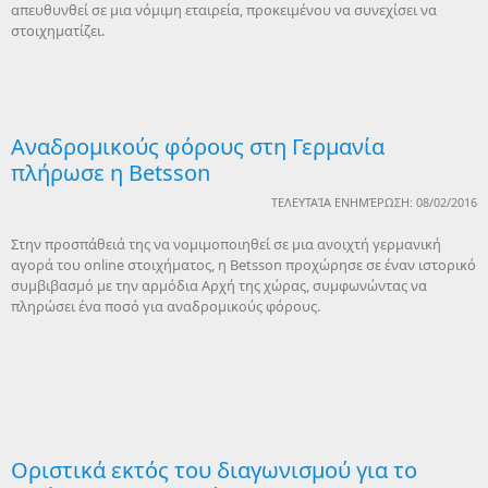
απευθυνθεί σε μια νόμιμη εταιρεία, προκειμένου να συνεχίσει να
στοιχηματίζει.
Αναδρομικούς φόρους στη Γερμανία
πλήρωσε η Betsson
ΤΕΛΕΥΤΑΊΑ ΕΝΗΜΈΡΩΣΗ: 08/02/2016
Στην προσπάθειά της να νομιμοποιηθεί σε μια ανοιχτή γερμανική
αγορά του online στοιχήματος, η Betsson προχώρησε σε έναν ιστορικό
συμβιβασμό με την αρμόδια Αρχή της χώρας, συμφωνώντας να
πληρώσει ένα ποσό για αναδρομικούς φόρους.
Οριστικά εκτός του διαγωνισμού για το