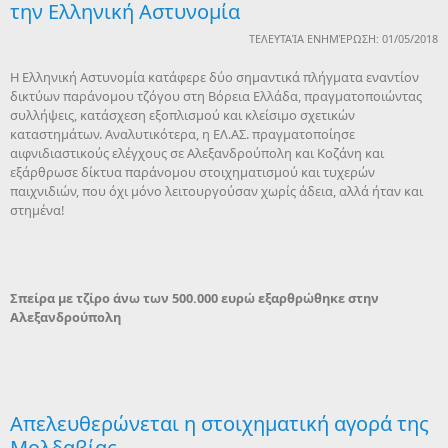
την Ελληνική Αστυνομία
ΤΕΛΕΥΤΑΊΑ ΕΝΗΜΈΡΩΣΗ: 01/05/2018
Η Ελληνική Αστυνομία κατάφερε δύο σημαντικά πλήγματα εναντίον
δικτύων παράνομου τζόγου στη Βόρεια Ελλάδα, πραγματοποιώντας
συλλήψεις, κατάσχεση εξοπλισμού και κλείσιμο σχετικών
καταστημάτων. Αναλυτικότερα, η ΕΛ.ΑΣ. πραγματοποίησε
αιφνιδιαστικούς ελέγχους σε Αλεξανδρούπολη και Κοζάνη και
εξάρθρωσε δίκτυα παράνομου στοιχηματισμού και τυχερών
παιχνιδιών, που όχι μόνο λειτουργούσαν χωρίς άδεια, αλλά ήταν και
στημένα!
Σπείρα με τζίρο άνω των 500.000 ευρώ εξαρθρώθηκε στην
Αλεξανδρούπολη
Απελευθερώνεται η στοιχηματική αγορά της
Μολδαβίας