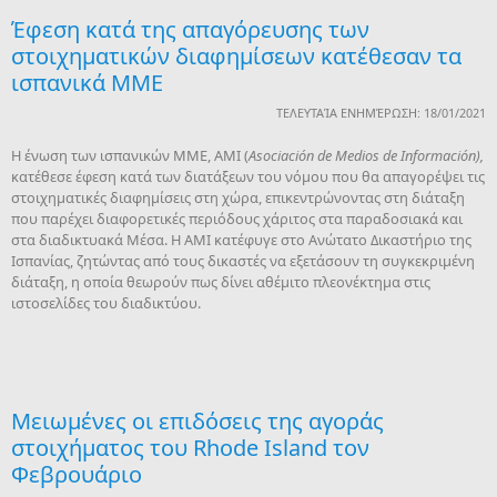
Έφεση κατά της απαγόρευσης των
στοιχηματικών διαφημίσεων κατέθεσαν τα
ισπανικά ΜΜΕ
ΤΕΛΕΥΤΑΊΑ ΕΝΗΜΈΡΩΣΗ: 18/01/2021
Η ένωση των ισπανικών ΜΜΕ, AMI (
Asociaci
ó
n
de
Medios
de
Informaci
ó
n
),
κατέθεσε έφεση κατά των διατάξεων του νόμου που θα απαγορέψει τις
στοιχηματικές διαφημίσεις στη χώρα, επικεντρώνοντας στη διάταξη
που παρέχει διαφορετικές περιόδους χάριτος στα παραδοσιακά και
στα διαδικτυακά Μέσα. Η AMI κατέφυγε στο Ανώτατο Δικαστήριο της
Ισπανίας, ζητώντας από τους δικαστές να εξετάσουν τη συγκεκριμένη
διάταξη, η οποία θεωρούν πως δίνει αθέμιτο πλεονέκτημα στις
ιστοσελίδες του διαδικτύου.
Μειωμένες οι επιδόσεις της αγοράς
στοιχήματος του Rhode Island τον
Φεβρουάριο