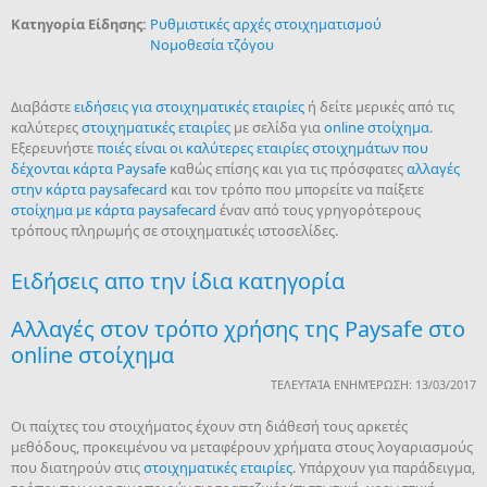
Κατηγορία Είδησης:
Ρυθμιστικές αρχές στοιχηματισμού
Νομοθεσία τζόγου
Διαβάστε
ειδήσεις για στοιχηματικές εταιρίες
ή δείτε μερικές από τις
καλύτερες
στοιχηματικές εταιρίες
με σελίδα για
online στοίχημα
.
Εξερευνήστε
ποιές είναι οι καλύτερες εταιρίες στοιχημάτων που
δέχονται κάρτα Paysafe
καθώς επίσης και για τις πρόσφατες
αλλαγές
στην κάρτα paysafecard
και τον τρόπο που μπορείτε να παίξετε
στοίχημα με κάρτα paysafecard
έναν από τους γρηγορότερους
τρόπους πληρωμής σε στοιχηματικές ιστοσελίδες.
Ειδήσεις απο την ίδια κατηγορία
Αλλαγές στον τρόπο χρήσης της Paysafe στο
online στοίχημα
ΤΕΛΕΥΤΑΊΑ ΕΝΗΜΈΡΩΣΗ: 13/03/2017
Οι παίχτες του στοιχήματος έχουν στη διάθεσή τους αρκετές
μεθόδους, προκειμένου να μεταφέρουν χρήματα στους λογαριασμούς
που διατηρούν στις
στοιχηματικές εταιρίες
. Υπάρχουν για παράδειγμα,