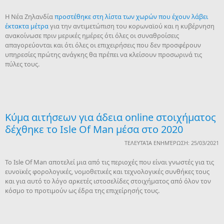
Η Νέα Ζηλανδία
προστέθηκε στη λίστα των χωρών που έχουν λάβει
έκτακτα μέτρα
για την αντιμετώπιση του κορωναϊού και η κυβέρνηση
ανακοίνωσε πριν μερικές ημέρες ότι όλες οι συναθροίσεις
απαγορεύονται και ότι όλες οι επιχειρήσεις που δεν προσφέρουν
υπηρεσίες πρώτης ανάγκης θα πρέπει να κλείσουν προσωρινά τις
πύλες τους.
Κύμα αιτήσεων για άδεια online στοιχήματος
δέχθηκε το Isle Of Man μέσα στο 2020
ΤΕΛΕΥΤΑΊΑ ΕΝΗΜΈΡΩΣΗ: 25/03/2021
Το Isle Of Man αποτελεί μια από τις περιοχές που είναι γνωστές για τις
ευνοϊκές φορολογικές, νομοθετικές και τεχνολογικές συνθήκες τους
και για αυτό το λόγο αρκετές ιστοσελίδες στοιχήματος από όλον τον
κόσμο το προτιμούν ως έδρα της επιχείρησής τους.