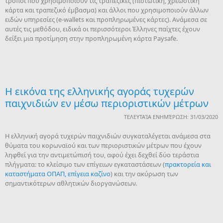
τρόποι που χρησιμοποιούν τις τραπεζικές (πιστωτική, χρεωστική
κάρτα και τραπεζικό έμβασμα) και άλλοι που χρησιμοποιούν άλλων
ειδών υπηρεσίες (e-wallets και προπληρωμένες κάρτες). Ανάμεσα σε
αυτές τις μεθόδου, ειδικά οι περισσότεροι Έλληνες παίχτες έχουν
δείξει μια προτίμηση στην προπληρωμένη κάρτα Paysafe.
H εικόνα της ελληνικής αγοράς τυχερών
παιχνιδιών εν μέσω περιοριστικών μέτρων
ΤΕΛΕΥΤΑΊΑ ΕΝΗΜΈΡΩΣΗ: 31/03/2020
H ελληνική αγορά τυχερών παιχνιδιών συγκαταλέγεται ανάμεσα στα
θύματα του κορωναϊού και των περιοριστικών μέτρων που έχουν
ληφθεί για την αντιμετώπισή του, αφού έχει δεχθεί δύο τεράστια
πλήγματα: το κλείσιμο των επίγειων εγκαταστάσεων (
πρακτορεία και
καταστήματα ΟΠΑΠ, επίγεια καζίνο
) και την ακύρωση των
σημαντικότερων αθλητικών διοργανώσεων.