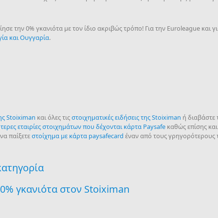
ησε την 0% γκανιότα με τον ίδιο ακριβώς τρόπο! Για την Euroleague και γι
γία και Ουγγαρία
.
ης Stoiximan
και όλες τις
στοιχηματικές ειδήσεις της Stoiximan
ή διαβάστε
λύτερες εταιρίες στοιχημάτων που δέχονται κάρτα Paysafe
καθώς επίσης και
 να παίξετε
στοίχημα με κάρτα paysafecard
έναν από τους γρηγορότερους 
κατηγορία
0% γκανιότα στον Stoiximan