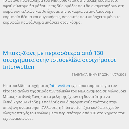
To φετινό πρωτάθλημα του NBA βρίσκεται στην τελική ευθεία του,
αφού σύντομα θα μάθουμε τις δύο ομάδες που θα αναμετρηθούν στη
σειρά των τελικών και θα έχουμε την ευκαιρία να απολαύσουμε
κορυφαίο θέαμα και συγκινήσεις, σαν αυτές που υπόσχεται μόνο το
κορυφαίο πρωτάθλημα μπάσκετ στον κόσμο.
Μπακς-Σανς με περισσότερα από 130
στοιχήματα στην ιστοσελίδα στοιχήματος
Interwetten
ΤΕΛΕΥΤΑΊΑ ΕΝΗΜΈΡΩΣΗ: 14/07/2021
Η ιστοσελίδα στοιχήματος
Interwetten
έχει προετοιμαστεί για τον
τέταρτο αγώνα της σειράς των τελικών του NBA ανάμεσα σε Μιλγουόκι
Μπακς και Φίνιξ Σανς και τα μέλη της έχουν τη δυνατότητα να
διεκδικήσουν κέρδη με πολλούς και διαφορετικούς τρόπους στην
αποψινή αναμέτρηση. Άλλωστε, η Interwetten έχει καλύψει σχεδόν
όλες τις πτυχές του αγώνα με τα περισσότερα από 130 στοιχήματα που
έχει ανακοινώσει.