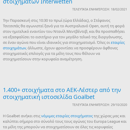
στοιχημάτων Interwetten
ΤΕΛΕΥΤΑΊΑ ΕΝΗΜΈΡΩΣΗ: 18/02/2021
Την Παρασκευή στις 10:30 το πρωί (ώρα Ελλάδας), ο Στέφανος
Τσιτσιπάς θα αγωνιστεί ξανά για το Αυστραλιανό Open, αυτή τη φορά
στον ημιτελικό εναντίον του Ντανίλ Μεντβέντεβ, και θα προσπαθήσει
να εξασφαλίσει το εισιτήριο για τον μεγάλο τελικό της διοργάνωσης,
σε έναν αγώνα που είναι ιδανικός για στοιχηματισμό. Όλες οι
εταιρίες
στοιχημάτων
, άλλωστε, έχουν φροντίσει να προσφέρουν άφθονες
στοιχηματικές επιλογές για τα μέλη τους που θέλουν να
στοιχηματίσουν στην κορυφαία αναμέτρηση.
1.400+ στοιχήματα στο ΑΕΚ-Λέστερ από την
στοιχηματική ιστοσελίδα Goalbet
ΤΕΛΕΥΤΑΊΑ ΕΝΗΜΈΡΩΣΗ: 29/10/2020
Η Goalbet ανήκει στις
νόμιμες εταιρίες στοιχήματος
της χώρας μας και
καλύπτει σήμερα στο σύνολό τους τους αγώνες του Europa League και
τα μέλη της μπορούν να στοιχηματίσουν σε όλες τις κορυφαίες