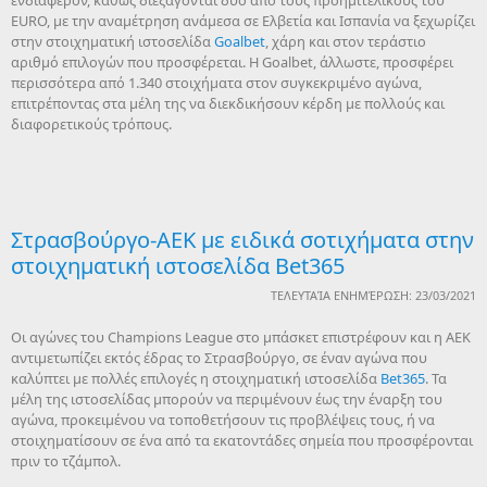
ενδιαφέρον, καθώς διεξάγονται δύο από τους προημιτελικούς του
EURO, με την αναμέτρηση ανάμεσα σε Ελβετία και Ισπανία να ξεχωρίζει
στην στοιχηματική ιστοσελίδα
Goalbet
, χάρη και στον τεράστιο
αριθμό επιλογών που προσφέρεται. Η Goalbet, άλλωστε, προσφέρει
περισσότερα από 1.340 στοιχήματα στον συγκεκριμένο αγώνα,
επιτρέποντας στα μέλη της να διεκδικήσουν κέρδη με πολλούς και
διαφορετικούς τρόπους.
Στρασβούργο-ΑΕΚ με ειδικά σοτιχήματα στην
στοιχηματική ιστοσελίδα Bet365
ΤΕΛΕΥΤΑΊΑ ΕΝΗΜΈΡΩΣΗ: 23/03/2021
Οι αγώνες του Champions League στο μπάσκετ επιστρέφουν και η ΑΕΚ
αντιμετωπίζει εκτός έδρας το Στρασβούργο, σε έναν αγώνα που
καλύπτει με πολλές επιλογές η στοιχηματική ιστοσελίδα
Bet365
. Τα
μέλη της ιστοσελίδας μπορούν να περιμένουν έως την έναρξη του
αγώνα, προκειμένου να τοποθετήσουν τις προβλέψεις τους, ή να
στοιχηματίσουν σε ένα από τα εκατοντάδες σημεία που προσφέρονται
πριν το τζάμπολ.