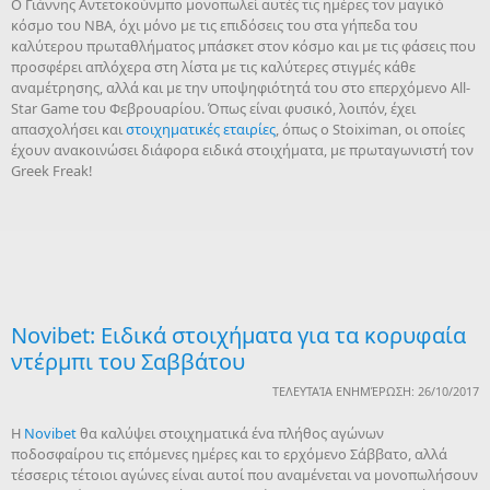
Ο Γιάννης Αντετοκούνμπο μονοπωλεί αυτές τις ημέρες τον μαγικό
κόσμο του NBA, όχι μόνο με τις επιδόσεις του στα γήπεδα του
καλύτερου πρωταθλήματος μπάσκετ στον κόσμο και με τις φάσεις που
προσφέρει απλόχερα στη λίστα με τις καλύτερες στιγμές κάθε
αναμέτρησης, αλλά και με την υποψηφιότητά του στο επερχόμενο All-
Star Game του Φεβρουαρίου. Όπως είναι φυσικό, λοιπόν, έχει
απασχολήσει και
στοιχηματικές εταιρίες
, όπως ο Stoiximan, οι οποίες
έχουν ανακοινώσει διάφορα ειδικά στοιχήματα, με πρωταγωνιστή τον
Greek Freak!
Novibet: Ειδικά στοιχήματα για τα κορυφαία
ντέρμπι του Σαββάτου
ΤΕΛΕΥΤΑΊΑ ΕΝΗΜΈΡΩΣΗ: 26/10/2017
Η
Novibet
θα καλύψει στοιχηματικά ένα πλήθος αγώνων
ποδοσφαίρου τις επόμενες ημέρες και το ερχόμενο Σάββατο, αλλά
τέσσερις τέτοιοι αγώνες είναι αυτοί που αναμένεται να μονοπωλήσουν