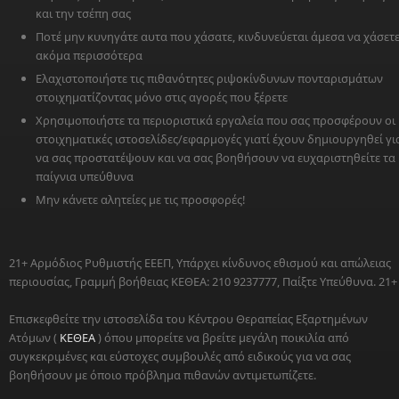
και την τσέπη σας
Ποτέ μην κυνηγάτε αυτα που χάσατε, κινδυνεύεται άμεσα να χάσετ
ακόμα περισσότερα
Ελαχιστοποιήστε τις πιθανότητες ριψοκίνδυνων πονταρισμάτων
στοιχηματίζοντας μόνο στις αγορές που ξέρετε
Χρησιμοποιήστε τα περιοριστικά εργαλεία που σας προσφέρουν οι
στοιχηματικές ιστοσελίδες/εφαρμογές γιατί έχουν δημιουργηθεί γι
να σας προστατέψουν και να σας βοηθήσουν να ευχαριστηθείτε τα
παίγνια υπεύθυνα
Μην κάνετε αλητείες με τις προσφορές!
21+ Αρμόδιος Ρυθμιστής ΕΕΕΠ, Υπάρχει κίνδυνος εθισμού και απώλειας
περιουσίας, Γραμμή βοήθειας ΚΕΘΕΑ: 210 9237777, Παίξτε Υπεύθυνα. 21+
Επισκεφθείτε την ιστοσελίδα του Κέντρου Θεραπείας Εξαρτημένων
Ατόμων (
ΚΕΘΕΑ
) όπου μπορείτε να βρείτε μεγάλη ποικιλία από
συγκεκριμένες και εύστοχες συμβουλές από ειδικούς για να σας
βοηθήσουν με όποιο πρόβλημα πιθανών αντιμετωπίζετε.