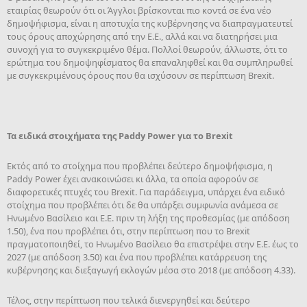
εταιρίας θεωρούν ότι οι Άγγλοι βρίσκονται πιο κοντά σε ένα νέο
δημοψήφισμα, είναι η αποτυχία της κυβέρνησης να διαπραγματευτεί
τους όρους αποχώρησης από την Ε.Ε., αλλά και να διατηρήσει μια
συνοχή για το συγκεκριμένο θέμα. Πολλοί θεωρούν, άλλωστε, ότι το
ερώτημα του δημοψηφίσματος θα επαναληφθεί και θα συμπληρωθεί
με συγκεκριμένους όρους που θα ισχύσουν σε περίπτωση Brexit.
Τα ειδικά στοιχήματα της Paddy
Power
για το Brexit
Εκτός από το στοίχημα που προβλέπει δεύτερο δημοψήφισμα, η
Paddy Power έχει ανακοινώσει κι άλλα, τα οποία αφορούν σε
διαφορετικές πτυχές του Brexit. Για παράδειγμα, υπάρχει ένα ειδικό
στοίχημα που προβλέπει ότι δε θα υπάρξει συμφωνία ανάμεσα σε
Ηνωμένο Βασίλειο και Ε.Ε. πριν τη λήξη της προθεσμίας (με απόδοση
1.50), ένα που προβλέπει ότι, στην περίπτωση που το Brexit
πραγματοποιηθεί, το Ηνωμένο Βασίλειο θα επιστρέψει στην Ε.Ε. έως το
2027 (με απόδοση 3.50) και ένα που προβλέπει κατάρρευση της
κυβέρνησης και διεξαγωγή εκλογών μέσα στο 2018 (με απόδοση 4.33).
Τέλος, στην περίπτωση που τελικά διενεργηθεί και δεύτερο