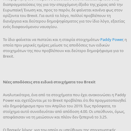
διαπραγματεύσεις της για την επερχόμενη έξοδο της χώρας από την
Ευρωπαϊκή Ένωση και, προς το παρόν, δε φαίνεται κανένα φως στον
ορίζοντα του Brexit. Για αυτό το λόγο, πολλοί προβλέπουν τη
διενέργεια και δεύτερου δημοψηφίσματος για τον ίδιο λόγο, εξαιτίας
ενός διαφαινόμενου ναυαγίου.
Το ίδιο φαίνεται να πιστεύει και η εταιρία στοιχημάτων
Paddy Power
, η
οποία πριν μερικές ημέρες μείωσε τις αποδόσεις των ειδικών
στοιχημάτων της που προβλέπουν και δεύτερο δημοψήφισμα για το
Brexit.
Νέες αποδόσεις στα ειδικά στοιχήματα του Brexit
Αναλυτικότερα, ένα από τα στοιχήματα που έχει ανακοινώσει η Paddy
Power και σχετίζονται με το Brexit προβλέπει ότι θα πραγματοποιηθεί
νέο δημοψήφισμα πριν τον Απρίλιο του 2019. Έως πρόσφατα, το
στοίχημα αυτό συνοδευόταν από απόδοση 4.00. Oι υπεύθυνοι, όμως,
αποφάσισαν να τη μειώσουν και πλέον δεν ξεπερνά το 3.25.
Ο βασικός λόγος, για τον οποίο οι υπεύθυνοι της στοιχηματικής