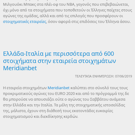
Μιλγουόκι Μπακς στα πλέι-οφ του NBA, γεγονός που επιβεβαιώνεται,
όχι μόνο από τα στοιχήματα που τοποθετούν οι Έλληνες παίχτες στους
αγώνες της ομάδας, αλλά και από τις επιλογές που προσφέρουν οι
στοιχηματικές εταιρείες
, όσον αφορά στις επιδόσεις του Έλληνα άσου.
Ελλάδα-Ιταλία με περισσότερα από 600
στοιχήματα στην εταιρεία στοιχημάτων
Meridianbet
ΤΕΛΕΥΤΑΊΑ ΕΝΗΜΈΡΩΣΗ: 07/06/2019
Η εταιρεία στοιχημάτων
Meridianbet
καλύπτει στο σύνολό τους τους
προκριματικούς αγώνες του EURO 2020 και από το πρόγραμμά της δε
θα μπορούσε να απουσιάζει ούτε ο αγώνας του Σαββάτου ανάμεσα
στην Ελλάδα και την Ιταλία. Τα μέλη της στοιχηματικής ιστοσελίδας
της, μάλιστα, έχουν στη διάθεσή τους εκατοντάδες ευκαιρίες
στοιχηματισμού και διεκδίκησης κερδών.