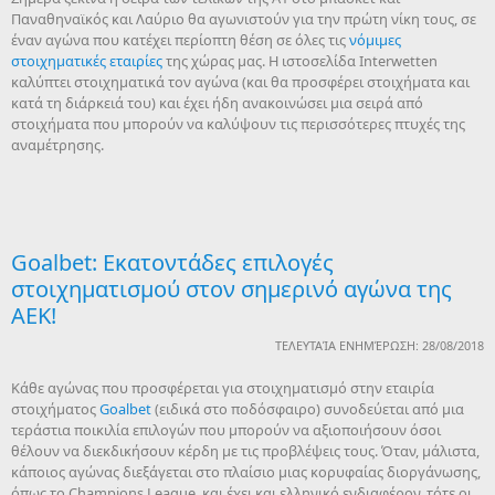
Παναθηναϊκός και Λαύριο θα αγωνιστούν για την πρώτη νίκη τους, σε
έναν αγώνα που κατέχει περίοπτη θέση σε όλες τις
νόμιμες
στοιχηματικές εταιρίες
της χώρας μας. Η ιστοσελίδα Interwetten
καλύπτει στοιχηματικά τον αγώνα (και θα προσφέρει στοιχήματα και
κατά τη διάρκειά του) και έχει ήδη ανακοινώσει μια σειρά από
στοιχήματα που μπορούν να καλύψουν τις περισσότερες πτυχές της
αναμέτρησης.
Goalbet: Εκατοντάδες επιλογές
στοιχηματισμού στον σημερινό αγώνα της
ΑΕΚ!
ΤΕΛΕΥΤΑΊΑ ΕΝΗΜΈΡΩΣΗ: 28/08/2018
Κάθε αγώνας που προσφέρεται για στοιχηματισμό στην εταιρία
στοιχήματος
Goalbet
(ειδικά στο ποδόσφαιρο) συνοδεύεται από μια
τεράστια ποικιλία επιλογών που μπορούν να αξιοποιήσουν όσοι
θέλουν να διεκδικήσουν κέρδη με τις προβλέψεις τους. Όταν, μάλιστα,
κάποιος αγώνας διεξάγεται στο πλαίσιο μιας κορυφαίας διοργάνωσης,
όπως το Champions League, και έχει και ελληνικό ενδιαφέρον, τότε οι