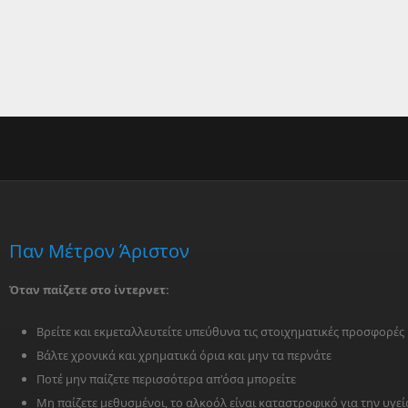
Παν Μέτρον Άριστον
Όταν παίζετε στο ίντερνετ:
Βρείτε και εκμεταλλευτείτε υπεύθυνα τις στοιχηματικές προσφορές
Βάλτε χρονικά και χρηματικά όρια και μην τα περνάτε
Ποτέ μην παίζετε περισσότερα απ'όσα μπορείτε
Μη παίζετε μεθυσμένοι, το αλκοόλ είναι καταστροφικό για την υγεί