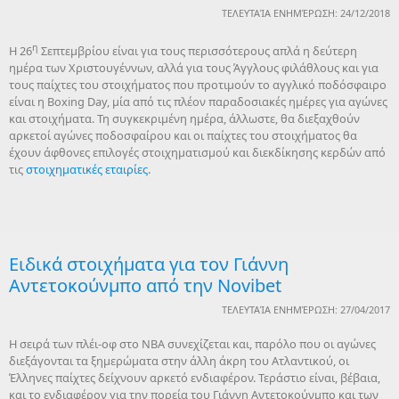
ΤΕΛΕΥΤΑΊΑ ΕΝΗΜΈΡΩΣΗ: 24/12/2018
η
Η 26
Σεπτεμβρίου είναι για τους περισσότερους απλά η δεύτερη
ημέρα των Χριστουγέννων, αλλά για τους Άγγλους φιλάθλους και για
τους παίχτες του στοιχήματος που προτιμούν το αγγλικό ποδόσφαιρο
είναι η Boxing Day, μία από τις πλέον παραδοσιακές ημέρες για αγώνες
και στοιχήματα. Τη συγκεκριμένη ημέρα, άλλωστε, θα διεξαχθούν
αρκετοί αγώνες ποδοσφαίρου και οι παίχτες του στοιχήματος θα
έχουν άφθονες επιλογές στοιχηματισμού και διεκδίκησης κερδών από
τις
στοιχηματικές εταιρίες
.
Ειδικά στοιχήματα για τον Γιάννη
Αντετοκούνμπο από την Novibet
ΤΕΛΕΥΤΑΊΑ ΕΝΗΜΈΡΩΣΗ: 27/04/2017
Η σειρά των πλέι-οφ στο NBA συνεχίζεται και, παρόλο που οι αγώνες
διεξάγονται τα ξημερώματα στην άλλη άκρη του Ατλαντικού, οι
Έλληνες παίχτες δείχνουν αρκετό ενδιαφέρον. Τεράστιο είναι, βέβαια,
και το ενδιαφέρον για την πορεία του Γιάννη Αντετοκούνμπο και των