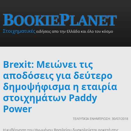
Skip to main content
Στοιχηματικές
ειδήσεις απο την Ελλάδα και όλο τον κόσμο
Brexit: Μειώνει τις
αποδόσεις για δεύτερο
δημοψήφισμα η εταιρία
στοιχημάτων Paddy
Power
ΤΕΛΕΥΤΑΊΑ ΕΝΗΜΈΡΩΣΗ: 30/07/2018
H κυβέρνηση του Ηνωμένου Βασιλείου δυσκολεύεται αρκετά στις