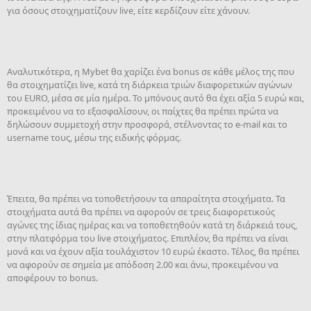
για όσους στοιχηματίζουν live, είτε κερδίζουν είτε χάνουν.
Αναλυτικότερα, η Mybet θα χαρίζει ένα bonus σε κάθε μέλος της που
θα στοιχηματίζει live, κατά τη διάρκεια τριών διαφορετικών αγώνων
του EURO, μέσα σε μία ημέρα. Το μπόνους αυτό θα έχει αξία 5 ευρώ και,
προκειμένου να το εξασφαλίσουν, οι παίχτες θα πρέπει πρώτα να
δηλώσουν συμμετοχή στην προσφορά, στέλνοντας το e-mail και το
username τους, μέσω της ειδικής φόρμας.
Έπειτα, θα πρέπει να τοποθετήσουν τα απαραίτητα στοιχήματα. Τα
στοιχήματα αυτά θα πρέπει να αφορούν σε τρεις διαφορετικούς
αγώνες της ίδιας ημέρας και να τοποθετηθούν κατά τη διάρκειά τους,
στην πλατφόρμα του live στοιχήματος. Επιπλέον, θα πρέπει να είναι
μονά και να έχουν αξία τουλάχιστον 10 ευρώ έκαστο. Τέλος, θα πρέπει
να αφορούν σε σημεία με απόδοση 2.00 και άνω, προκειμένου να
αποφέρουν το bonus.