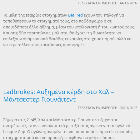
ΤΕΛΕΥΤΑΊΑ ΕΝΗΜΈΡΩΣΗ: 14/12/2016
Τα μέλη της εταιρίας στοιχημάτων
BetFred
έχουν την επιλογή να
τοποθετήσουν τα στοιχήματά τους, στο ποδόσφαιρο ή σε
οποιοδήποτε άλλο άθλημα, μέσω του υπολογιστή ή του κινητού τους.
Και στις δύο περιπτώσεις, μάλιστα, θα έχουν τη δυνατότητα να
επιλέξουν ανάμεσα από δεκάδες ευκαιρίες στοιχηματισμού, αλλά και
να εκμεταλλευτούν και κάποιες προσφορές.
Ladbrokes: Αυξημένα κέρδη στο Χαλ –
Μάντσεστερ Γιουνάιτεντ
ΤΕΛΕΥΤΑΊΑ ΕΝΗΜΈΡΩΣΗ: 26/01/2017
Σήμερα στις 21:45, Χαλ και Μάντσεστερ Γιουνάιτεντ έρχονται
αντιμέτωπες, στον επαναληπτικό μεταξύ τους αγώνα για το αγγλικό
League Cup. Ο αγώνας αναμένεται να παρουσιάσει αρκετές ευκαιρίες
στοιχηματισμού και να προσφέρει άφθονα κέρδη σε όσους