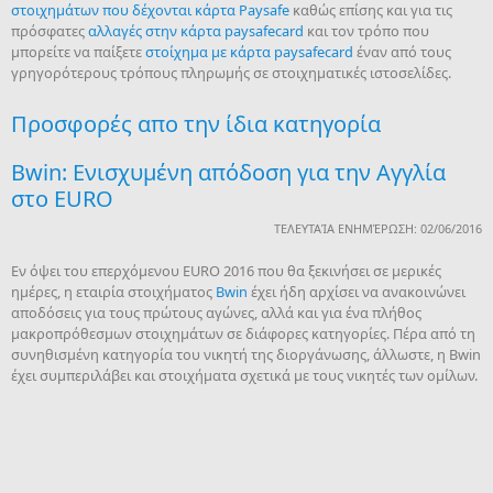
στοιχημάτων που δέχονται κάρτα Paysafe
καθώς επίσης και για τις
πρόσφατες
αλλαγές στην κάρτα paysafecard
και τον τρόπο που
μπορείτε να παίξετε
στοίχημα με κάρτα paysafecard
έναν από τους
γρηγορότερους τρόπους πληρωμής σε στοιχηματικές ιστοσελίδες.
Προσφορές απο την ίδια κατηγορία
Bwin: Ενισχυμένη απόδοση για την Αγγλία
στο EURO
ΤΕΛΕΥΤΑΊΑ ΕΝΗΜΈΡΩΣΗ: 02/06/2016
Εν όψει του επερχόμενου EURO 2016 που θα ξεκινήσει σε μερικές
ημέρες, η εταιρία στοιχήματος
Bwin
έχει ήδη αρχίσει να ανακοινώνει
αποδόσεις για τους πρώτους αγώνες, αλλά και για ένα πλήθος
μακροπρόθεσμων στοιχημάτων σε διάφορες κατηγορίες. Πέρα από τη
συνηθισμένη κατηγορία του νικητή της διοργάνωσης, άλλωστε, η Bwin
έχει συμπεριλάβει και στοιχήματα σχετικά με τους νικητές των ομίλων.