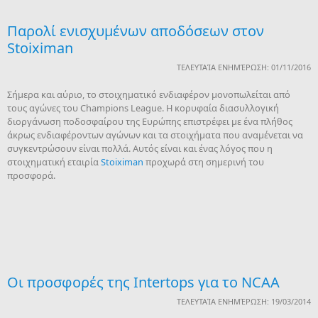
Παρολί ενισχυμένων αποδόσεων στον
Stoiximan
ΤΕΛΕΥΤΑΊΑ ΕΝΗΜΈΡΩΣΗ: 01/11/2016
Σήμερα και αύριο, το στοιχηματικό ενδιαφέρον μονοπωλείται από
τους αγώνες του Champions League. Η κορυφαία διασυλλογική
διοργάνωση ποδοσφαίρου της Ευρώπης επιστρέφει με ένα πλήθος
άκρως ενδιαφέροντων αγώνων και τα στοιχήματα που αναμένεται να
συγκεντρώσουν είναι πολλά. Αυτός είναι και ένας λόγος που η
στοιχηματική εταιρία
Stoiximan
προχωρά στη σημερινή του
προσφορά.
Οι προσφορές της Intertops για το NCAA
ΤΕΛΕΥΤΑΊΑ ΕΝΗΜΈΡΩΣΗ: 19/03/2014