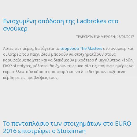
Ενισχυμένη απόδοση της Ladbrokes στο
σνούκερ
ΤΕΛΕΥΤΑΊΑ ΕΝΗΜΈΡΩΣΗ: 16/01/2017
Αυτές τις ημέρες, διεξάγεται το
τουρνουά The Masters
στο σνούκερ και
οι λάτρεις του παιχνιδιού μπορούν να στοιχηματίζουν στους
κορυφαίους παίχτες και να διεκδικούν μικρότερα ή μεγαλύτερα κέρδη.
Πολλοί παίχτες, μάλιστα, θα έχουν την ευκαιρία τις επόμενες ημέρες να
εκμεταλλευτούν κάποια προσφορά και να διεκδικήσουν αυξημένα
κέρδη με τις προβλέψεις τους.
Το πενταπλάσιο των στοιχημάτων στο EURO
2016 επιστρέφει ο Stoiximan