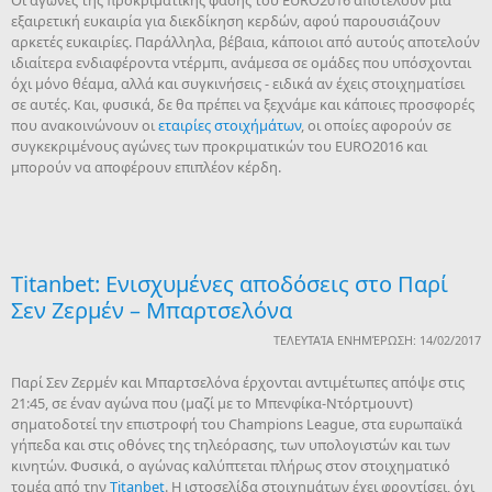
Οι αγώνες της προκριματικής φάσης του EURO2016 αποτελούν μια
εξαιρετική ευκαιρία για διεκδίκηση κερδών, αφού παρουσιάζουν
αρκετές ευκαιρίες. Παράλληλα, βέβαια, κάποιοι από αυτούς αποτελούν
ιδιαίτερα ενδιαφέροντα ντέρμπι, ανάμεσα σε ομάδες που υπόσχονται
όχι μόνο θέαμα, αλλά και συγκινήσεις - ειδικά αν έχεις στοιχηματίσει
σε αυτές. Και, φυσικά, δε θα πρέπει να ξεχνάμε και κάποιες προσφορές
που ανακοινώνουν οι
εταιρίες στοιχήμάτων
, οι οποίες αφορούν σε
συγκεκριμένους αγώνες των προκριματικών του EURO2016 και
μπορούν να αποφέρουν επιπλέον κέρδη.
Titanbet: Ενισχυμένες αποδόσεις στο Παρί
Σεν Ζερμέν – Μπαρτσελόνα
ΤΕΛΕΥΤΑΊΑ ΕΝΗΜΈΡΩΣΗ: 14/02/2017
Παρί Σεν Ζερμέν και Μπαρτσελόνα έρχονται αντιμέτωπες απόψε στις
21:45, σε έναν αγώνα που (μαζί με το Μπενφίκα-Ντόρτμουντ)
σηματοδοτεί την επιστροφή του Champions League, στα ευρωπαϊκά
γήπεδα και στις οθόνες της τηλεόρασης, των υπολογιστών και των
κινητών. Φυσικά, ο αγώνας καλύπτεται πλήρως στον στοιχηματικό
τομέα από την
Titanbet
. Η ιστοσελίδα στοιχημάτων έχει φροντίσει, όχι