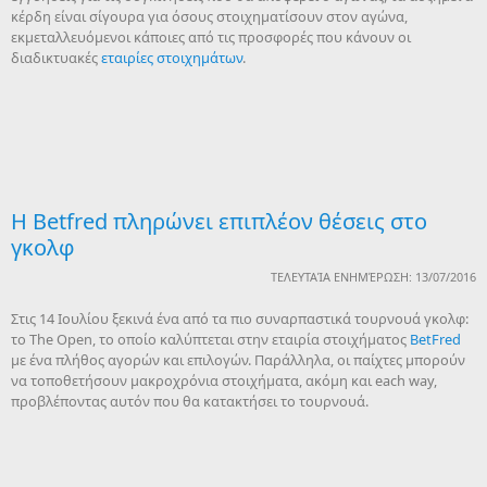
κέρδη είναι σίγουρα για όσους στοιχηματίσουν στον αγώνα,
εκμεταλλευόμενοι κάποιες από τις προσφορές που κάνουν οι
διαδικτυακές
εταιρίες στοιχημάτων
.
Η Betfred πληρώνει επιπλέον θέσεις στο
γκολφ
ΤΕΛΕΥΤΑΊΑ ΕΝΗΜΈΡΩΣΗ: 13/07/2016
Στις 14 Ιουλίου ξεκινά ένα από τα πιο συναρπαστικά τουρνουά γκολφ:
το The Open, το οποίο καλύπτεται στην εταιρία στοιχήματος
BetFred
με ένα πλήθος αγορών και επιλογών. Παράλληλα, οι παίχτες μπορούν
να τοποθετήσουν μακροχρόνια στοιχήματα, ακόμη και each way,
προβλέποντας αυτόν που θα κατακτήσει το τουρνουά.