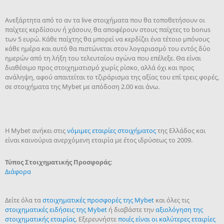
Ανεξάρτητα από το αν τα live στοιχήματα που θα τοποθετήσουν οι
παίχτες κερδίσουν ή χάσουν, θα αποφέρουν στους παίχτες το bonus
των 5 ευρώ. Κάθε παίχτης θα μπορεί να κερδίζει ένα τέτοιο μπόνους
κάθε ημέρα και αυτό θα πιστώνεται στον λογαριασμό του εντός δύο
ημερών από τη λήξη του τελευταίου αγώνα που επέλεξε. Θα είναι
διαθέσιμο προς στοιχηματισμό χωρίς ρίσκο, αλλά όχι και προς
ανάληψη, αφού απαιτείται το τζιράρισμα της αξίας του επί τρεις φορές,
σε στοιχήματα της Mybet με απόδοση 2.00 και άνω.
Η Mybet ανήκει στις
νόμιμες εταιρίες στοιχήματος
της Ελλάδος και
είναι καινούρια ανερχόμενη εταιρία με έτος ιδρύσεως το 2009.
Τύπος Στοιχηματικής Προσφοράς:
Διάφορα
Δείτε όλα τα
στοιχηματικές προσφορές της Mybet
και όλες τις
στοιχηματικές ειδήσεις της Mybet
ή διαβάστε την
αξιολόγηση της
στοιχηματικής εταιρίας
. Εξερευνήστε
ποιές είναι οι καλύτερες εταιρίες