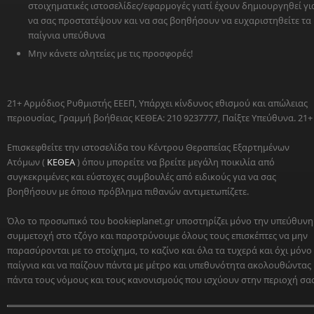
στοιχηματικές ιστοσελίδες/εφαρμογές γιατί έχουν δημιουργηθεί γι
να σας προστατέψουν και να σας βοηθήσουν να ευχαριστηθείτε τα
παίγνια υπεύθυνα
Μην κάνετε αλητείες με τις προσφορές!
21+ Αρμόδιος Ρυθμιστής ΕΕΕΠ, Υπάρχει κίνδυνος εθισμού και απώλειας
περιουσίας, Γραμμή βοήθειας ΚΕΘΕΑ: 210 9237777, Παίξτε Υπεύθυνα. 21+
Επισκεφθείτε την ιστοσελίδα του Κέντρου Θεραπείας Εξαρτημένων
Ατόμων (
ΚΕΘΕΑ
) όπου μπορείτε να βρείτε μεγάλη ποικιλία από
συγκεκριμένες και εύστοχες συμβουλές από ειδικούς για να σας
βοηθήσουν με όποιο πρόβλημα πιθανών αντιμετωπίζετε.
Όλο το προσωπικό του bookieplanet.gr υποστηρίζει μόνο την υπεύθυνη
συμμετοχή στο τζόγο και παροτρύνουμε όλους τους επισκέπτες να μην
παρασύρονται με το στοίχημα, το καζίνο και όλα τα τυχερά και όχι μόνο
παίγνια και να παίζουν πάντα με μέτρο και υπεθυνότητα ακολουθώντας
πάντα τους νόμους και τους κανονισμούς που ισχύουν στην περιοχή σας