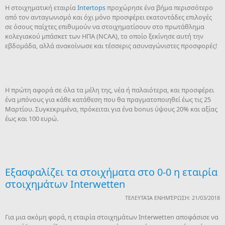
Η στοιχηματική εταιρία
Intertops
προχώρησε ένα βήμα περισσότερο
από τον ανταγωνισμό και όχι μόνο προσφέρει εκατοντάδες επιλογές
σε όσους παίχτες επιθυμούν να στοιχηματίσουν στο πρωτάθλημα
κολεγιακού μπάσκετ των ΗΠΑ (NCAA), το οποίο ξεκίνησε αυτή την
εβδομάδα, αλλά ανακοίνωσε και τέσσερις ασυναγώνιστες προσφορές!
Η πρώτη αφορά σε όλα τα μέλη της, νέα ή παλαιότερα, και προσφέρει
ένα μπόνους για κάθε κατάθεση που θα πραγματοποιηθεί έως τις 25
Μαρτίου. Συγκεκριμένα, πρόκειται για ένα bonus ύψους 20% και αξίας
έως και 100 ευρώ.
Εξασφαλίζει τα στοιχήματα στο 0-0 η εταιρία
στοιχημάτων Interwetten
ΤΕΛΕΥΤΑΊΑ ΕΝΗΜΈΡΩΣΗ: 21/03/2018
Για μια ακόμη φορά, η εταιρία στοιχημάτων Interwetten αποφάσισε να