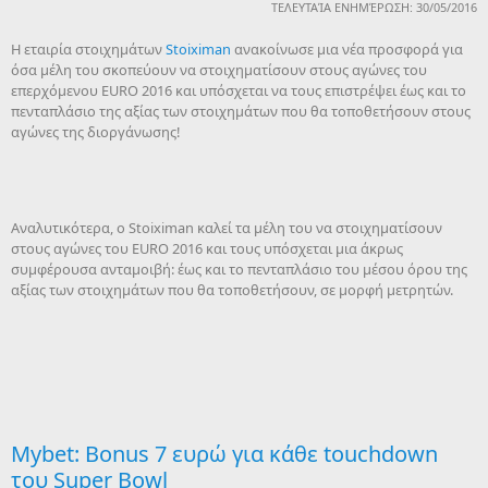
ΤΕΛΕΥΤΑΊΑ ΕΝΗΜΈΡΩΣΗ: 30/05/2016
H εταιρία στοιχημάτων
Stoiximan
ανακοίνωσε μια νέα προσφορά για
όσα μέλη του σκοπεύουν να στοιχηματίσουν στους αγώνες του
επερχόμενου EURO 2016 και υπόσχεται να τους επιστρέψει έως και το
πενταπλάσιο της αξίας των στοιχημάτων που θα τοποθετήσουν στους
αγώνες της διοργάνωσης!
Αναλυτικότερα, ο Stoiximan καλεί τα μέλη του να στοιχηματίσουν
στους αγώνες του EURO 2016 και τους υπόσχεται μια άκρως
συμφέρουσα ανταμοιβή: έως και το πενταπλάσιο του μέσου όρου της
αξίας των στοιχημάτων που θα τοποθετήσουν, σε μορφή μετρητών.
Mybet: Bonus 7 ευρώ για κάθε touchdown
του Super Bowl