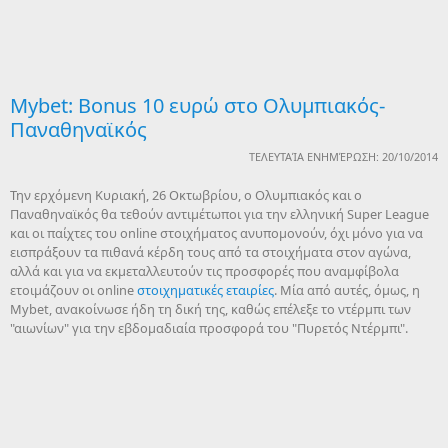
Mybet: Bonus 10 ευρώ στο Ολυμπιακός-
Παναθηναϊκός
ΤΕΛΕΥΤΑΊΑ ΕΝΗΜΈΡΩΣΗ: 20/10/2014
Την ερχόμενη Κυριακή, 26 Οκτωβρίου, ο Ολυμπιακός και ο
Παναθηναϊκός θα τεθούν αντιμέτωποι για την ελληνική Super League
και οι παίχτες του online στοιχήματος ανυπομονούν, όχι μόνο για να
εισπράξουν τα πιθανά κέρδη τους από τα στοιχήματα στον αγώνα,
αλλά και για να εκμεταλλευτούν τις προσφορές που αναμφίβολα
ετοιμάζουν οι online
στοιχηματικές εταιρίες
. Μία από αυτές, όμως, η
Mybet, ανακοίνωσε ήδη τη δική της, καθώς επέλεξε το ντέρμπι των
"αιωνίων" για την εβδομαδιαία προσφορά του "Πυρετός Ντέρμπι".