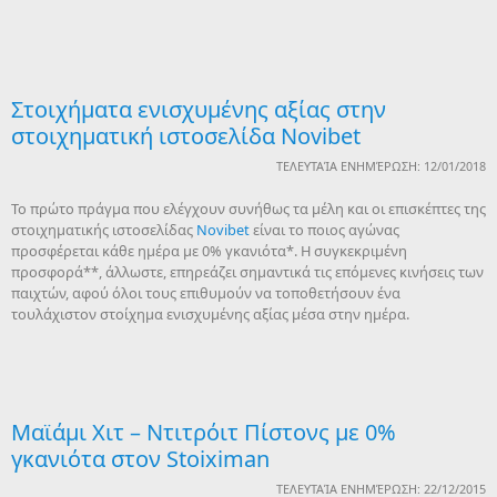
Στοιχήματα ενισχυμένης αξίας στην
στοιχηματική ιστοσελίδα Novibet
ΤΕΛΕΥΤΑΊΑ ΕΝΗΜΈΡΩΣΗ: 12/01/2018
Το πρώτο πράγμα που ελέγχουν συνήθως τα μέλη και οι επισκέπτες της
στοιχηματικής ιστοσελίδας
Novibet
είναι το ποιος αγώνας
προσφέρεται κάθε ημέρα με 0% γκανιότα*. Η συγκεκριμένη
προσφορά**, άλλωστε, επηρεάζει σημαντικά τις επόμενες κινήσεις των
παιχτών, αφού όλοι τους επιθυμούν να τοποθετήσουν ένα
τουλάχιστον στοίχημα ενισχυμένης αξίας μέσα στην ημέρα.
Μαϊάμι Χιτ – Ντιτρόιτ Πίστονς με 0%
γκανιότα στον Stoiximan
ΤΕΛΕΥΤΑΊΑ ΕΝΗΜΈΡΩΣΗ: 22/12/2015