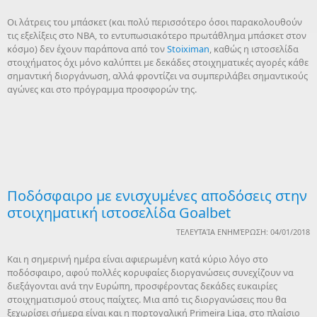
Οι λάτρεις του μπάσκετ (και πολύ περισσότερο όσοι παρακολουθούν
τις εξελίξεις στο NBA, το εντυπωσιακότερο πρωτάθλημα μπάσκετ στον
κόσμο) δεν έχουν παράπονα από τον
Stoiximan
, καθώς η ιστοσελίδα
στοιχήματος όχι μόνο καλύπτει με δεκάδες στοιχηματικές αγορές κάθε
σημαντική διοργάνωση, αλλά φροντίζει να συμπεριλάβει σημαντικούς
αγώνες και στο πρόγραμμα προσφορών της.
Ποδόσφαιρο με ενισχυμένες αποδόσεις στην
στοιχηματική ιστοσελίδα Goalbet
ΤΕΛΕΥΤΑΊΑ ΕΝΗΜΈΡΩΣΗ: 04/01/2018
Και η σημερινή ημέρα είναι αφιερωμένη κατά κύριο λόγο στο
ποδόσφαιρο, αφού πολλές κορυφαίες διοργανώσεις συνεχίζουν να
διεξάγονται ανά την Ευρώπη, προσφέροντας δεκάδες ευκαιρίες
στοιχηματισμού στους παίχτες. Μια από τις διοργανώσεις που θα
ξεχωρίσει σήμερα είναι και η πορτογαλική Primeira Liga, στο πλαίσιο