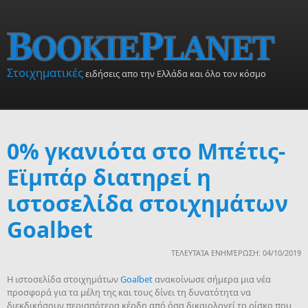
Skip to main content
Στοιχηματικές
ειδήσεις απο την Ελλάδα και όλο τον κόσμο
0% γκανιότα στο Μπέτις-
Εϊμπάρ διατηρεί η
ιστοσελίδα στοιχημάτων
Goalbet
ΤΕΛΕΥΤΑΊΑ ΕΝΗΜΈΡΩΣΗ: 04/10/2019
Η ιστοσελίδα στοιχημάτων
Goalbet
ανακοίνωσε σήμερα μια νέα
προσφορά για τα μέλη της και τους δίνει τη δυνατότητα να
διεκδικήσουν περισσότερα κέρδη από όσα δικαιολογεί το ρίσκο που