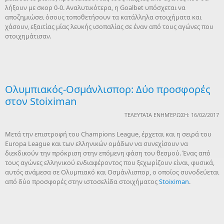
λήξουν με σκορ 0-0. Αναλυτικότερα, η Goalbet υπόσχεται να
αποζημιώσει όσους τοποθετήσουν τα κατάλληλα στοιχήματα και
χάσουν, εξαιτίας μίας λευκής ισοπαλίας σε έναν από τους αγώνες που
στοιχημάτισαν.
Ολυμπιακός-Οσμάνλισπορ: Δύο προσφορές
στον Stoiximan
ΤΕΛΕΥΤΑΊΑ ΕΝΗΜΈΡΩΣΗ: 16/02/2017
Μετά την επιστροφή του Champions League, έρχεται και η σειρά του
Europa League και των ελληνικών ομάδων να συνεχίσουν να
διεκδικούν την πρόκριση στην επόμενη φάση του θεσμού. Ένας από
τους αγώνες ελληνικού ενδιαφέροντος που ξεχωρίζουν είναι, φυσικά,
αυτός ανάμεσα σε Ολυμπιακό και Οσμάνλισπορ, ο οποίος συνοδεύεται
από δύο προσφορές στην ιστοσελίδα στοιχήματος
Stoiximan
.