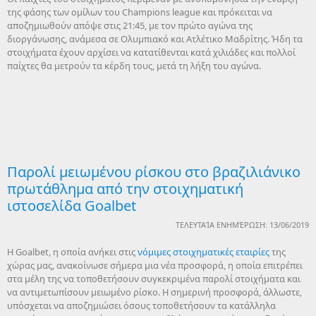
της φάσης των ομίλων του Champions league και πρόκειται να
αποζημιωθούν απόψε στις 21:45, με τον πρώτο αγώνα της
διοργάνωσης, ανάμεσα σε Ολυμπιακό και Ατλέτικο Μαδρίτης. Ήδη τα
στοιχήματα έχουν αρχίσει να κατατίθενται κατά χιλιάδες και πολλοί
παίχτες θα μετρούν τα κέρδη τους, μετά τη λήξη του αγώνα.
Παρολί μειωμένου ρίσκου στο βραζιλιάνικο
πρωτάθλημα από την στοιχηματική
ιστοσελίδα Goalbet
ΤΕΛΕΥΤΑΊΑ ΕΝΗΜΈΡΩΣΗ: 13/06/2019
Η Goalbet, η οποία ανήκει στις
νόμιμες στοιχηματικές εταιρίες
της
χώρας μας, ανακοίνωσε σήμερα μια νέα προσφορά, η οποία επιτρέπει
στα μέλη της να τοποθετήσουν συγκεκριμένα παρολί στοιχήματα και
να αντιμετωπίσουν μειωμένο ρίσκο. Η σημερινή προσφορά, άλλωστε,
υπόσχεται να αποζημιώσει όσους τοποθετήσουν τα κατάλληλα