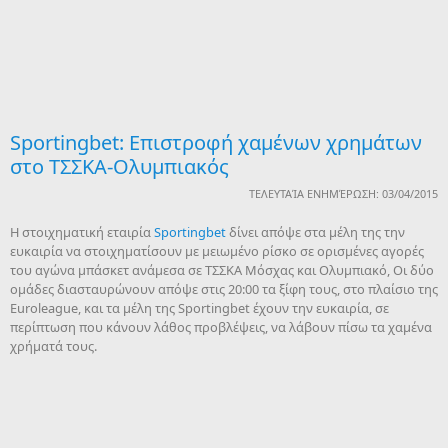
Sportingbet: Επιστροφή χαμένων χρημάτων
στο ΤΣΣΚΑ-Ολυμπιακός
ΤΕΛΕΥΤΑΊΑ ΕΝΗΜΈΡΩΣΗ: 03/04/2015
Η στοιχηματική εταιρία
Sportingbet
δίνει απόψε στα μέλη της την
ευκαιρία να στοιχηματίσουν με μειωμένο ρίσκο σε ορισμένες αγορές
του αγώνα μπάσκετ ανάμεσα σε ΤΣΣΚΑ Μόσχας και Ολυμπιακό, Οι δύο
ομάδες διασταυρώνουν απόψε στις 20:00 τα ξίφη τους, στο πλαίσιο της
Euroleague, και τα μέλη της Sportingbet έχουν την ευκαιρία, σε
περίπτωση που κάνουν λάθος προβλέψεις, να λάβουν πίσω τα χαμένα
χρήματά τους.