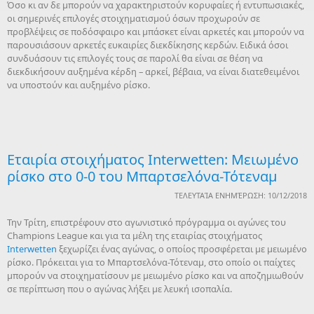
Όσο κι αν δε μπορούν να χαρακτηριστούν κορυφαίες ή εντυπωσιακές,
οι σημερινές επιλογές στοιχηματισμού όσων προχωρούν σε
προβλέψεις σε ποδόσφαιρο και μπάσκετ είναι αρκετές και μπορούν να
παρουσιάσουν αρκετές ευκαιρίες διεκδίκησης κερδών. Ειδικά όσοι
συνδυάσουν τις επιλογές τους σε παρολί θα είναι σε θέση να
διεκδικήσουν αυξημένα κέρδη – αρκεί, βέβαια, να είναι διατεθειμένοι
να υποστούν και αυξημένο ρίσκο.
Εταιρία στοιχήματος Interwetten: Μειωμένο
ρίσκο στο 0-0 του Μπαρτσελόνα-Τότεναμ
ΤΕΛΕΥΤΑΊΑ ΕΝΗΜΈΡΩΣΗ: 10/12/2018
Την Τρίτη, επιστρέφουν στο αγωνιστικό πρόγραμμα οι αγώνες του
Champions League και για τα μέλη της εταιρίας στοιχήματος
Interwetten
ξεχωρίζει ένας αγώνας, ο οποίος προσφέρεται με μειωμένο
ρίσκο. Πρόκειται για το Μπαρτσελόνα-Τότεναμ, στο οποίο οι παίχτες
μπορούν να στοιχηματίσουν με μειωμένο ρίσκο και να αποζημιωθούν
σε περίπτωση που ο αγώνας λήξει με λευκή ισοπαλία.