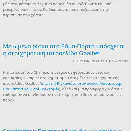
μάλιστα, κάποια επιλεγμένα παρολί θα συνοδεύονται και από
μειωμένο ρίσκο, αφού θα δικαιούνται μια αποζημίωση στην
περίπτωση που χάσουν.
Μειωμένο ρίσκο στο Ρόμα-Πόρτο υπόσχεται
η στοιχηματική ιστοσελίδα Goalbet
ΤΕΛΕΥΤΑΊΑ ΕΝΗΜΈΡΩΣΗ: 12/02/2019
Η επιστροφή του Champions League δε φέρνει μόνο νέες και
κορυφαίες ευκαιρίες στοιχηματισμού στα μέλη της στοιχηματικής
ιστοσελίδας Goalbet (
όπως η 0% γκανιότα στον αγώνα Μάντσεστερ
Γιουνάιτεντ και Παρί Σεν Ζερμέν
), αλλά και μια προσφορά για όσους
επιθυμούν να συνδυάσουν τις ευκαιρίες που θα εντοπίσουν σε ένα
παρολί.