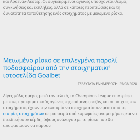
και Άρσεναλ-Λέστερ. Οι συγκεκριμένοι αγώνες υπόσχονται θέαμα,
συγκινήσεις και εκπλήξεις, αλλά σε κάποιες περιπτώσεις και τη
δυνατότητα τοποθέτησης ενός στοιχήματος με μειωμένο ρίσκο.
Μειωμένο ρίσκο σε επιλεγμένα παρολί
ποδοσφαίρου από την στοιχηματική
ιστοσελίδα Goalbet
ΤΕΛΕΥΤΑΊΑ ΕΝΗΜΈΡΩΣΗ: 25/08/2020
Λίγες μόλις ημέρες μετά τον τελικό, το Champions League επιστρέφει
με τους προκριματικούς αγώνες της επόμενης σεζόν, και οι παίχτες του
στοιχήματος έχουν την ευκαιρία να στοιχηματίσουν μέσα από τις
εταιρίες στοιχημάτων
σε μια σειρά από κορυφαίες αναμετρήσεις και να
διεκδικήσουν κέρδη, ύψους ανάλογου με το ρίσκο που θα
αποφασίσουν να πάρουν.