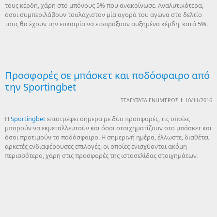
τους κέρδη, χάρη στο μπόνους 5% που ανακοίνωσε. Αναλυτικότερα,
όσοι συμπεριλάβουν τουλάχιστον μία αγορά του αγώνα στο δελτίο
τους θα έχουν την ευκαιρία να εισπράξουν αυξημένα κέρδη, κατά 5%.
Προσφορές σε μπάσκετ και ποδόσφαιρο από
την Sportingbet
ΤΕΛΕΥΤΑΊΑ ΕΝΗΜΈΡΩΣΗ: 10/11/2016
Η
Sportingbet
επιστρέφει σήμερα με δύο προσφορές, τις οποίες
μπορούν να εκμεταλλευτούν και όσοι στοιχηματίζουν στο μπάσκετ και
όσοι προτιμούν το ποδόσφαιρο. Η σημερινή ημέρα, έλλωστε, διαθέτει
αρκετές ενδιαφέρουσες επιλογές, οι οποίες ενισχύονται ακόμη
περισσότερο, χάρη στις προσφορές της ιστοσελίδας στοιχημάτων.