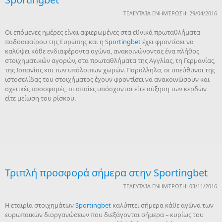
ΤΕΛΕΥΤΑΊΑ ΕΝΗΜΈΡΩΣΗ: 29/04/2016
Οι επόμενες ημέρες είναι αφιερωμένες στα εθνικά πρωταθλήματα
ποδοσφαίρου της Ευρώπης και η
Sportingbet
έχει φροντίσει να
καλύψει κάθε ενδιαφέροντα αγώνα, ανακοινώνοντας ένα πλήθος
στοιχηματικών αγορών, στα πρωταθλήματα της Αγγλίας, τη Γερμανίας,
της Ισπανίας και των υπόλοιπων χωρών. Παράλληλα, οι υπεύθυνοι της
ιστοσελίδας του στοιχήματος έχουν φροντίσει να ανακοινώσουν και
σχετικές προσφορές, οι οποίες υπόσχονται είτε αύξηση των κερδών
είτε μείωση του ρίσκου.
Τριπλή προσφορά σήμερα στην Sportingbet
ΤΕΛΕΥΤΑΊΑ ΕΝΗΜΈΡΩΣΗ: 03/11/2016
Η εταιρία στοιχημάτων
Sportingbet
καλύπτει σήμερα κάθε αγώνα των
ευρωπαϊκών διοργανώσεων που διεξάγονται σήμερα – κυρίως του