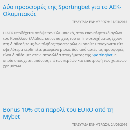
Δύο προσφορές της Sportingbet για το ΑΕΚ-
Ολυμπιακός
ΤΕΛΕΥΤΑΊΑ ΕΝΗΜΈΡΩΣΗ: 11/03/2015
Η ΑΕΚ υποδέχεται απόψε τον Ολυμπιακό, στον επαναληπτικό αγώνα
του Κυπέλλου Ελλάδας, και οι παίχτες του online στοιχήματος έχουν
στη διάθεσή τους ένα πλήθος προσφορών, οι οποίες υπόσχονται είτε
υψηλότερα κέρδη είτε μειωμένο ρίσκο. Δύο από αυτές τις προσφορές
είναι διαθέσιμες στην ιστοσελίδα στοιχήματος της
Sportingbet
, η
οποία υπόσχεται μπόνους επί των κερδών και επιστροφή των χαμένων
χρημάτων.
Bonus 10% στα παρολί του EURO από τη
Mybet
ΤΕΛΕΥΤΑΊΑ ΕΝΗΜΈΡΩΣΗ: 24/06/2016