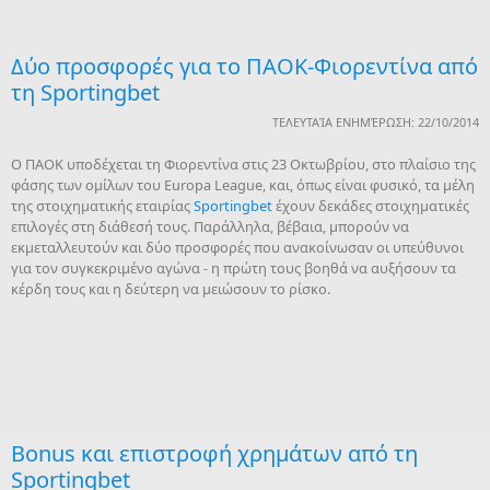
Δύο προσφορές για το ΠΑΟΚ-Φιορεντίνα από
τη Sportingbet
ΤΕΛΕΥΤΑΊΑ ΕΝΗΜΈΡΩΣΗ: 22/10/2014
Ο ΠΑΟΚ υποδέχεται τη Φιορεντίνα στις 23 Οκτωβρίου, στο πλαίσιο της
φάσης των ομίλων του Europa League, και, όπως είναι φυσικό, τα μέλη
της στοιχηματικής εταιρίας
Sportingbet
έχουν δεκάδες στοιχηματικές
επιλογές στη διάθεσή τους. Παράλληλα, βέβαια, μπορούν να
εκμεταλλευτούν και δύο προσφορές που ανακοίνωσαν οι υπεύθυνοι
για τον συγκεκριμένο αγώνα - η πρώτη τους βοηθά να αυξήσουν τα
κέρδη τους και η δεύτερη να μειώσουν το ρίσκο.
Bonus και επιστροφή χρημάτων από τη
Sportingbet