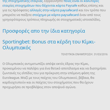
της στοιχηματικής εταιρίας
. Εξερευνήστε
ποιές είναι οι καλύτερες
εταιρίες στοιχημάτων που δέχονται κάρτα Paysafe
καθώς επίσης και
για τις πρόσφατες
αλλαγές στην κάρτα paysafecard
και τον τρόπο που
μπορείτε να παίξετε
στοίχημα με κάρτα paysafecard
έναν από τους
γρηγορότερους τρόπους πληρωμής σε στοιχηματικές ιστοσελίδες.
Προσφορές απο την ίδια κατηγορία
Sportingbet: Bonus στα κέρδη του Κίμκι-
Ολυμπιακός
ΤΕΛΕΥΤΑΊΑ ΕΝΗΜΈΡΩΣΗ: 31/03/2016
Ο Ολυμπιακός αντιμετωπίζει απόψε εκτός έδρας την Κίμκι,
προκειμένου να παλέψει για ένα θετικό αποτέλεσμα και να διατηρήσει
ζωντανές τις ελπίδες του για πρόκριση στην επόμενη φάση της
Euroleague. Μαζί με τους παίχτες του Ολυμπιακού, βέβαια, θα
καρδιοχτυπούν και οι παίχτες του στοιχήματος που θα έχουν
προχωρήσει σε προβλέψεις στον αποψινό αγώνα.