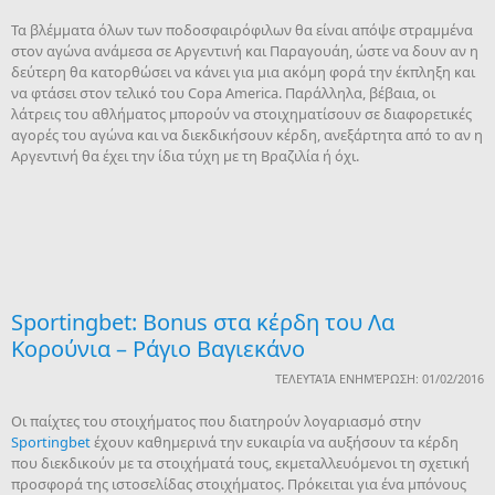
Τα βλέμματα όλων των ποδοσφαιρόφιλων θα είναι απόψε στραμμένα
στον αγώνα ανάμεσα σε Αργεντινή και Παραγουάη, ώστε να δουν αν η
δεύτερη θα κατορθώσει να κάνει για μια ακόμη φορά την έκπληξη και
να φτάσει στον τελικό του Copa America. Παράλληλα, βέβαια, οι
λάτρεις του αθλήματος μπορούν να στοιχηματίσουν σε διαφορετικές
αγορές του αγώνα και να διεκδικήσουν κέρδη, ανεξάρτητα από το αν η
Αργεντινή θα έχει την ίδια τύχη με τη Βραζιλία ή όχι.
Sportingbet: Bonus στα κέρδη του Λα
Κορούνια – Ράγιο Βαγιεκάνο
ΤΕΛΕΥΤΑΊΑ ΕΝΗΜΈΡΩΣΗ: 01/02/2016
Οι παίχτες του στοιχήματος που διατηρούν λογαριασμό στην
Sportingbet
έχουν καθημερινά την ευκαιρία να αυξήσουν τα κέρδη
που διεκδικούν με τα στοιχήματά τους, εκμεταλλευόμενοι τη σχετική
προσφορά της ιστοσελίδας στοιχήματος. Πρόκειται για ένα μπόνους