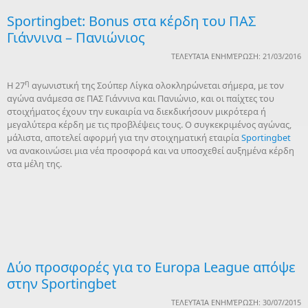
Sportingbet: Bonus στα κέρδη του ΠΑΣ
Γιάννινα – Πανιώνιος
ΤΕΛΕΥΤΑΊΑ ΕΝΗΜΈΡΩΣΗ: 21/03/2016
η
Η 27
αγωνιστική της Σούπερ Λίγκα ολοκληρώνεται σήμερα, με τον
αγώνα ανάμεσα σε ΠΑΣ Γιάννινα και Πανιώνιο, και οι παίχτες του
στοιχήματος έχουν την ευκαιρία να διεκδικήσουν μικρότερα ή
μεγαλύτερα κέρδη με τις προβλέψεις τους. Ο συγκεκριμένος αγώνας,
μάλιστα, αποτελεί αφορμή για την στοιχηματική εταιρία
Sportingbet
να ανακοινώσει μια νέα προσφορά και να υποσχεθεί αυξημένα κέρδη
στα μέλη της.
Δύο προσφορές για το Europa League απόψε
στην Sportingbet
ΤΕΛΕΥΤΑΊΑ ΕΝΗΜΈΡΩΣΗ: 30/07/2015