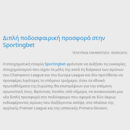
Διπλή ποδοσφαιρική προσφορά στην
Sportingbet
ΤΕΛΕΥΤΑΊΑ ΕΝΗΜΈΡΩΣΗ: 30/09/2016
H στοιχηματική εταιρία
Sportingbet
φρόντισε να αυξήσει τις ευκαιρίες
στοιχηματισμού που είχαν τα μέλη της κατά τη διάρκεια των αγώνων
του Champions League και του Europa League και δεν προτίθεται να
προσφέρει λιγότερες το επόμενο τριήμερο, όταν τα εθνικά
πρωταθλήματα της Ευρώπης θα επιστρέψουν για την επόμενη
αγωνιστική τους. Φρόντισε, λοιπόν, από σήμερα, να ανακοινώσει μια
νέα διπλή προσφορά στο ποδόσφαιρο που αφορά σε δύο άκρως
ενδιαφέροντες αγώνες που διεξάγονται απόψε, στο πλαίσιο της
αγγλικής Premier League και της ισπανικής Primera Division.