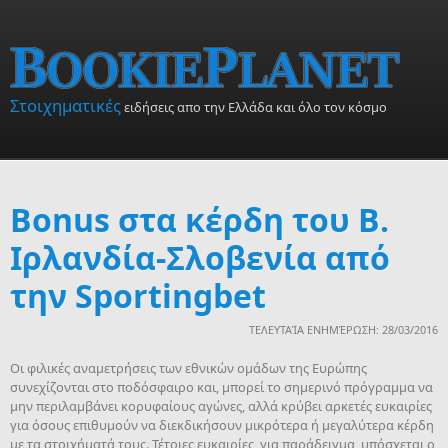
Skip to main content
Στοιχηματικές
ειδήσεις απο την Ελλάδα και όλο τον κόσμο
Bonus στα κέρδη του Β.
Ιρλανδία-Σλοβενία από
την Sportingbet
ΤΕΛΕΥΤΑΊΑ ΕΝΗΜΈΡΩΣΗ: 28/03/2016
Οι φιλικές αναμετρήσεις των εθνικών ομάδων της Ευρώπης
συνεχίζονται στο ποδόσφαιρο και, μπορεί το σημερινό πρόγραμμα να
μην περιλαμβάνει κορυφαίους αγώνες, αλλά κρύβει αρκετές ευκαιρίες
για όσους επιθυμούν να διεκδικήσουν μικρότερα ή μεγαλύτερα κέρδη
με τα στοιχήματά τους. Τέτοιες ευκαιρίες, για παράδειγμα, υπόσχεται ο