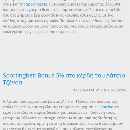
στα μέλη της
Sportingbet
. Οι εθνικές ομάδες της Ευρώπης, άλλωστε,
αναμετρώνται για μια θέση στο επόμενο Μουντιάλ και η ιστοσελίδα
του στοιχήματος έχει φροντίσει να καλύψει κάθε αγώνα, με ένα
πλήθος στοιχηματικών αγορών. Παράλληλα, οι υπεύθυνοι φρόντισαν
να ανακοινώσουν και δύο προσφορές, για όσους στοιχηματίσουν σε
επιλεγμένους αγώνες των προκριματικών.
Sportingbet: Bonus 5% στα κέρδη του Λάτσιο-
Τζένοα
ΤΕΛΕΥΤΑΊΑ ΕΝΗΜΈΡΩΣΗ: 09/02/2015
Η Λάτσιο υποδέχεται απόψε στις 21:45 τη Τζένοα, στο πλαίσιο της
ιταλικής Serie A, και τα μέλη της εταιρίας στοιχημάτων
Sportingbet
έχουν δεκάδες ευκαιρίες διεκδίκησης κερδών στη διάθεσή τους.
Μπορούν, άλλωστε, να στοιχηματίσουν σε μια από τις διαθέσιμες
αγορές του αγώνα, πριν ή κατά τη διάρκεια του, και να διεκδικήσουν
μικρότερα ή μεγαλύτερα κέρδη. Όσοι, μάλιστα, τοποθετήσουν