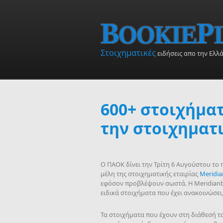
Skip to main content
Στοιχηματικές
ειδήσεις απο την Ελλ
600+ στοιχήμα
την στοιχηματι
Ο ΠΑΟΚ δίνει την Τρίτη 6 Αυγούστου το 
μέλη της στοιχηματικής εταιρίας
Meridia
εφόσον προβλέψουν σωστά. Η Meridianbet
ειδικά στοιχήματα που έχει ανακοινώσει
Τα στοιχήματα που έχουν στη διάθεσή τ