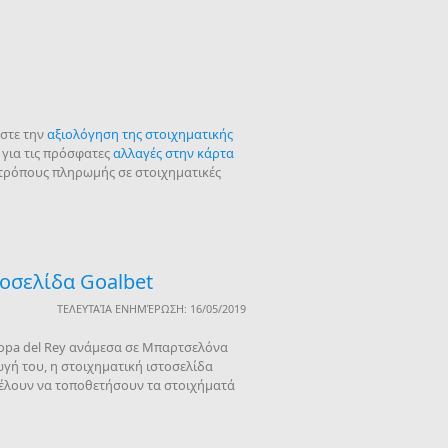
στε την
αξιολόγηση της στοιχηματικής
 για τις πρόσφατες
αλλαγές στην κάρτα
τρόπους πληρωμής σε στοιχηματικές
τοσελίδα Goalbet
ΤΕΛΕΥΤΑΊΑ ΕΝΗΜΈΡΩΣΗ: 16/05/2019
Copa del Rey ανάμεσα σε Μπαρτσελόνα
ωγή του, η στοιχηματική ιστοσελίδα
 θέλουν να τοποθετήσουν τα στοιχήματά