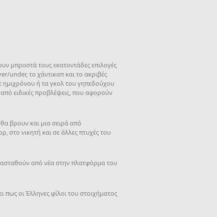
ουν μπροστά τους εκατοντάδες επιλογές
er/under, το χάντικαπ και το ακριβές
θε ημιχρόνου ή τα γκολ του γηπεδούχου
ά από ειδικές προβλέψεις, που αφορούν
 θα βρουν και μια σειρά από
, στο νικητή και σε άλλες πτυχές του
κατασταθούν από νέα στην πλατφόρμα του
ι πως οι Έλληνες φίλοι του στοιχήματος