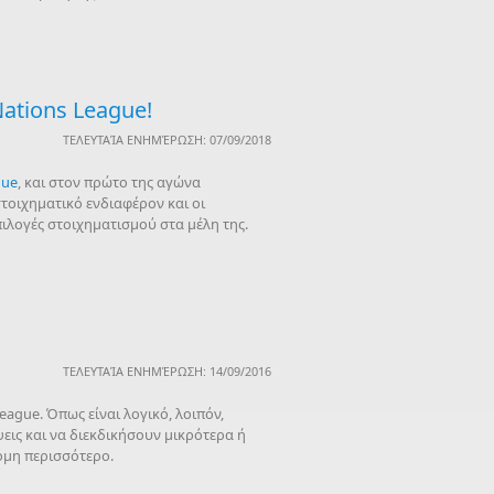
ations League!
ΤΕΛΕΥΤΑΊΑ ΕΝΗΜΈΡΩΣΗ: 07/09/2018
gue
, και στον πρώτο της αγώνα
τοιχηματικό ενδιαφέρον και οι
ιλογές στοιχηματισμού στα μέλη της.
ΤΕΛΕΥΤΑΊΑ ΕΝΗΜΈΡΩΣΗ: 14/09/2016
gue. Όπως είναι λογικό, λοιπόν,
ις και να διεκδικήσουν μικρότερα ή
κόμη περισσότερο.