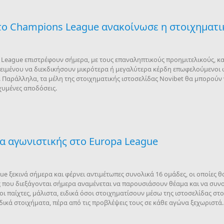
το Champions League ανακοίνωσε η στοιχηματικ
eague επιστρέφουν σήμερα, με τους επαναληπτικούς προημιτελικούς, και 
κειμένου να διεκδικήσουν μικρότερα ή μεγαλύτερα κέρδη επωφελούμενοι 
. Παράλληλα, τα μέλη της στοιχηματικής ιστοσελίδας Novibet θα μπορούν 
χυμένες αποδόσεις.
τα αγωνιστικής στο Europa League
e ξεκινά σήμερα και φέρνει αντιμέτωπες συνολικά 16 ομάδες, οι οποίες 
ς που διεξάγονται σήμερα αναμένεται να παρουσιάσουν θέαμα και να συνο
ι παίχτες, μάλιστα, ειδικά όσοι στοιχηματίσουν μέσω της ιστοσελίδας σ
δικά στοιχήματα, πέρα από τις προβλέψεις τους σε κάθε αγώνα ξεχωριστά.