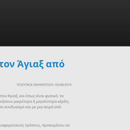
τον Άγιαξ από
ΤΕΛΕΥΤΑΊΑ ΕΝΗΜΈΡΩΣΗ: 05/08/2019
ον Άγιαξ, και όπως είναι φυσικό, τα
κήσουν μικρότερα ή μεγαλύτερα κέρδη,
σε συνδυασμό και με μια σειρά από
 διαφορετικούς τρόπους, προκειμένου να