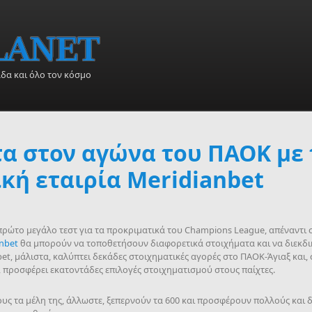
άδα και όλο τον κόσμο
τα στον αγώνα του ΠΑΟΚ με 
κή εταιρία Meridianbet
πρώτο μεγάλο τεστ για τα προκριματικά του Champions League, απέναντι στ
nbet
θα μπορούν να τοποθετήσουν διαφορετικά στοιχήματα και να διεκδι
, μάλιστα, καλύπτει δεκάδες στοιχηματικές αγορές στο ΠΑΟΚ-Άγιαξ και, 
, προσφέρει εκατοντάδες επιλογές στοιχηματισμού στους παίχτες.
ους τα μέλη της, άλλωστε, ξεπερνούν τα 600 και προσφέρουν πολλούς και