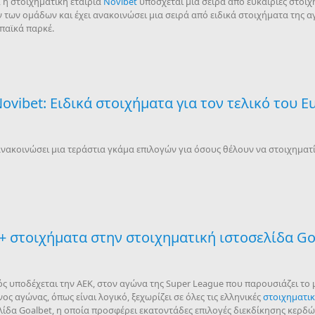
, η στοιχηματική εταιρία
Novibet
υπόσχεται μια σειρά από ευκαιρίες στοι
των ομάδων και έχει ανακοινώσει μια σειρά από ειδικά στοιχήματα της α
παϊκά παρκέ.
ovibet: Ειδικά στοιχήματα για τον τελικό του E
 ανακοινώσει μια τεράστια γκάμα επιλογών για όσους θέλουν να στοιχηματ
+ στοιχήματα στην στοιχηματική ιστοσελίδα Go
ς υποδέχεται την ΑΕΚ, στον αγώνα της Super League που παρουσιάζει το 
ς αγώνας, όπως είναι λογικό, ξεχωρίζει σε όλες τις ελληνικές
στοιχηματικ
λίδα Goalbet, η οποία προσφέρει εκατοντάδες επιλογές διεκδίκησης κερδώ