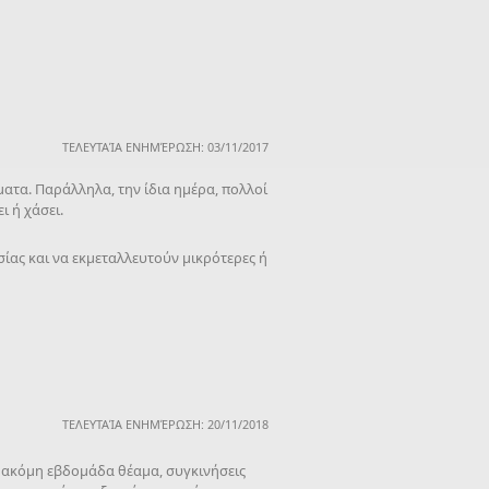
ΤΕΛΕΥΤΑΊΑ ΕΝΗΜΈΡΩΣΗ: 03/11/2017
ματα. Παράλληλα, την ίδια ημέρα, πολλοί
 ή χάσει.
σίας και να εκμεταλλευτούν μικρότερες ή
ΤΕΛΕΥΤΑΊΑ ΕΝΗΜΈΡΩΣΗ: 20/11/2018
α ακόμη εβδομάδα θέαμα, συγκινήσεις