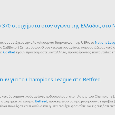
 370 στοιχήματα στον αγώνα της Ελλάδας στο N
ας συμμετέχει στην ολοκαίνουργια διοργάνωση της UEFA, το
Nations Lea
 το Σάββατο 8 Σεπτεμβρίου. Ο συγκεκριμένος αγώνας παρουσιάζει αρκετό σ
ας
Goalbet
έχουν προετοιμαστεί κατάλληλα, προσφέροντας εκατοντάδες επ
των για το Champions League στη Betfred
κετούς σημαντικούς αγώνες ποδοσφαίρου, στο πλαίσιο του Champions Lea
 στοιχηματική εταιρία
BetFred
, προκειμένου να προχωρήσουν σε προβλέψε
είναι πολλές σε κάθε αγώνα και η BetFred έχει φροντίσει να τις αυξήσει α