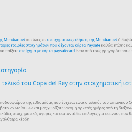
ης Meridianbet
και όλες τις
στοιχηματικές ειδήσεις της Meridianbet
ή διαβά
λύτερες εταιρίες στοιχημάτων που δέχονται κάρτα Paysafe
καθώς επίσης και
 να παίξετε
στοίχημα με κάρτα paysafecard
έναν από τους γρηγορότερους 
κατηγορία
ν τελικό του Copa del Rey στην στοιχηματική ισ
ποδοσφαίρου της εβδομάδας που έρχεται είναι ο τελικός του ισπανικού 
άββατο 25 Μαΐου. Αν και μας χωρίζουν ακόμη αρκετές ημέρες από τη διεξαγ
δεκάδες στοιχηματικές αγορές και εκατοντάδες επιλογές για εκείνους που
εγαλύτερα κέρδη.