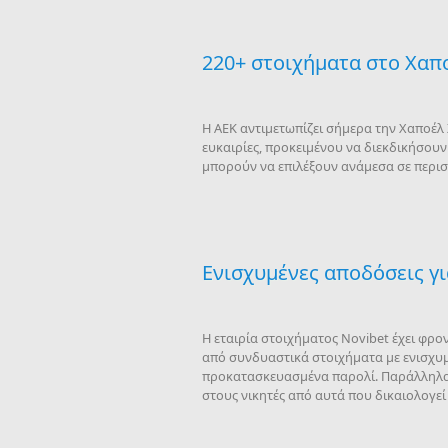
220+ στοιχήματα στο Χαπο
Η AEK αντιμετωπίζει σήμερα την Χαποέλ 
ευκαιρίες, προκειμένου να διεκδικήσουν
μπορούν να επιλέξουν ανάμεσα σε περι
Ενισχυμένες αποδόσεις γι
Η εταιρία στοιχήματος Novibet έχει φρο
από συνδυαστικά στοιχήματα με ενισχυμ
προκατασκευασμένα παρολί. Παράλληλα, 
στους νικητές από αυτά που δικαιολογεί