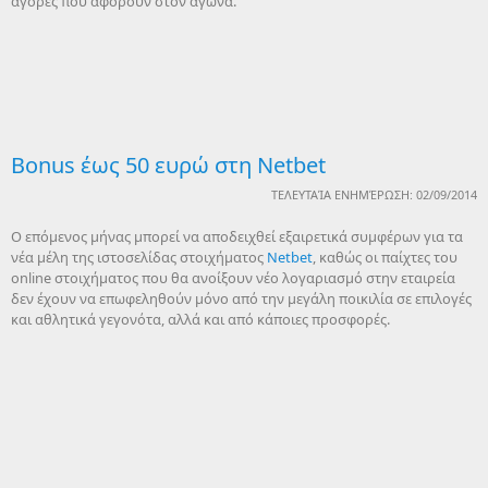
αγορές που αφορούν στον αγώνα.
Bonus έως 50 ευρώ στη Netbet
ΤΕΛΕΥΤΑΊΑ ΕΝΗΜΈΡΩΣΗ: 02/09/2014
Ο επόμενος μήνας μπορεί να αποδειχθεί εξαιρετικά συμφέρων για τα
νέα μέλη της ιστοσελίδας στοιχήματος
Netbet
, καθώς οι παίχτες του
online στοιχήματος που θα ανοίξουν νέο λογαριασμό στην εταιρεία
δεν έχουν να επωφεληθούν μόνο από την μεγάλη ποικιλία σε επιλογές
και αθλητικά γεγονότα, αλλά και από κάποιες προσφορές.