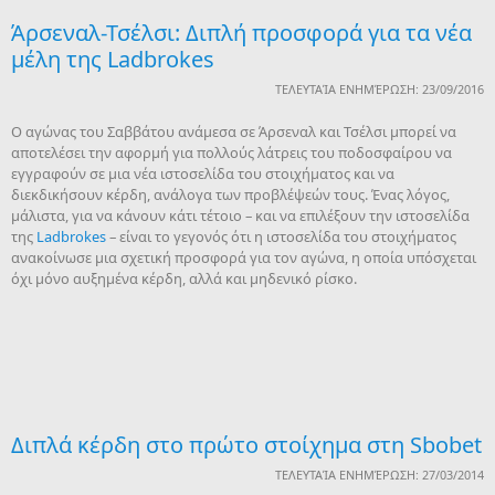
Άρσεναλ-Τσέλσι: Διπλή προσφορά για τα νέα
μέλη της Ladbrokes
ΤΕΛΕΥΤΑΊΑ ΕΝΗΜΈΡΩΣΗ: 23/09/2016
Ο αγώνας του Σαββάτου ανάμεσα σε Άρσεναλ και Τσέλσι μπορεί να
αποτελέσει την αφορμή για πολλούς λάτρεις του ποδοσφαίρου να
εγγραφούν σε μια νέα ιστοσελίδα του στοιχήματος και να
διεκδικήσουν κέρδη, ανάλογα των προβλέψεών τους. Ένας λόγος,
μάλιστα, για να κάνουν κάτι τέτοιο – και να επιλέξουν την ιστοσελίδα
της
Ladbrokes
– είναι το γεγονός ότι η ιστοσελίδα του στοιχήματος
ανακοίνωσε μια σχετική προσφορά για τον αγώνα, η οποία υπόσχεται
όχι μόνο αυξημένα κέρδη, αλλά και μηδενικό ρίσκο.
Διπλά κέρδη στο πρώτο στοίχημα στη Sbobet
ΤΕΛΕΥΤΑΊΑ ΕΝΗΜΈΡΩΣΗ: 27/03/2014