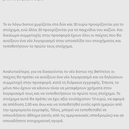
Το εν λόγω bonus χωρίζεται στα δύο και 30 ευρώ προορίζονται για το
στοίχημα, ενώ άλλα 30 προορίζονται για τα παιχνίδια του καζίνο. Και
δικαίωμα συμμετοχής στην προσφορά έχουν όλοι οι παίχτες που θα
ανοίξουν ένα νέο λογαριασμό στην ιστοσελίδα του στοιχήματος και
τοποθετήσουν το πρώτο τους στοίχημα.
Αναλυτικότερα, για να δικαιούνται το νέο bonus της BetVictor, οι
παίχτες θα πρέπει να ανοίξουν ένα νέο λογαριασμό και να δηλώσουν
συμμετοχή στην προσφορά, κατά τη διάρκεια εγγραφής. Έπειτα, το
μόνο που έχουν να κάνουν είναι να μεταφέρουν χρήματα στον
λογαριασμό τους και να τοποθετήσουν το πρώτο τους στοίχημα. Το
στοίχημα αυτό θα πρέπει να έχει αξία τουλάχιστον 10 ευρώ, να αφορά
σε απόδοση 2.00 και άνω και να τοποθετηθεί εντός εφτά ημερών από
την ημερομηνία εγγραφής. Τέλος, μπορεί να τοποθετηθεί σε
οποιοδήποτε άθλημα (εκτός από τις αμερικανικές ιπποδρομίες) και σε
οποιαδήποτε στοιχηματική αγορά.