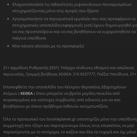
Ελαχιστοποιήστε τις πιθανότητες ριψοκίνδυνων πονταρισμάτων
στοιχηματίζοντας μόνο στις αγορές που ξέρετε
Χρησιμοποιήστε τα περιοριστικά εργαλεία που σας προσφέρουν οι
στοιχηματικές ιστοσελίδες/εφαρμογές γιατί έχουν δημιουργηθεί γι
να σας προστατέψουν και να σας βοηθήσουν να ευχαριστηθείτε τα
παίγνια υπεύθυνα
Μην κάνετε αλητείες με τις προσφορές!
21+ Αρμόδιος Ρυθμιστής ΕΕΕΠ, Υπάρχει κίνδυνος εθισμού και απώλειας
περιουσίας, Γραμμή βοήθειας ΚΕΘΕΑ: 210 9237777, Παίξτε Υπεύθυνα. 21+
Επισκεφθείτε την ιστοσελίδα του Κέντρου Θεραπείας Εξαρτημένων
Ατόμων (
ΚΕΘΕΑ
) όπου μπορείτε να βρείτε μεγάλη ποικιλία από
συγκεκριμένες και εύστοχες συμβουλές από ειδικούς για να σας
βοηθήσουν με όποιο πρόβλημα πιθανών αντιμετωπίζετε.
Όλο το προσωπικό του bookieplanet.gr υποστηρίζει μόνο την υπεύθυνη
συμμετοχή στο τζόγο και παροτρύνουμε όλους τους επισκέπτες να μην
παρασύρονται με το στοίχημα, το καζίνο και όλα τα τυχερά και όχι μόνο