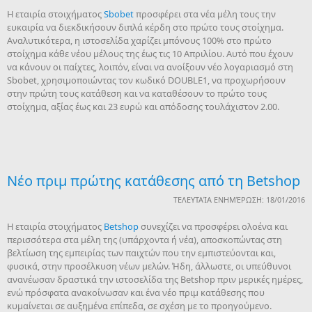
Η εταιρία στοιχήματος
Sbobet
προσφέρει στα νέα μέλη τους την
ευκαιρία να διεκδικήσουν διπλά κέρδη στο πρώτο τους στοίχημα.
Αναλυτικότερα, η ιστοσελίδα χαρίζει μπόνους 100% στο πρώτο
στοίχημα κάθε νέου μέλους της έως τις 10 Απριλίου. Αυτό που έχουν
να κάνουν οι παίχτες, λοιπόν, είναι να ανοίξουν νέο λογαριασμό στη
Sbobet, χρησιμοποιώντας τον κωδικό DOUBLE1, να προχωρήσουν
στην πρώτη τους κατάθεση και να καταθέσουν το πρώτο τους
στοίχημα, αξίας έως και 23 ευρώ και απόδοσης τουλάχιστον 2.00.
Νέο πριμ πρώτης κατάθεσης από τη Betshop
ΤΕΛΕΥΤΑΊΑ ΕΝΗΜΈΡΩΣΗ: 18/01/2016
H εταιρία στοιχήματος
Betshop
συνεχίζει να προσφέρει ολοένα και
περισσότερα στα μέλη της (υπάρχοντα ή νέα), αποσκοπώντας στη
βελτίωση της εμπειρίας των παιχτών που την εμπιστεύονται και,
φυσικά, στην προσέλκυση νέων μελών. Ήδη, άλλωστε, οι υπεύθυνοι
ανανέωσαν δραστικά την ιστοσελίδα της Betshop πριν μερικές ημέρες,
ενώ πρόσφατα ανακοίνωσαν και ένα νέο πριμ κατάθεσης που
κυμαίνεται σε αυξημένα επίπεδα, σε σχέση με το προηγούμενο.