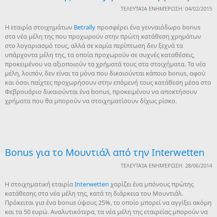
ΤΕΛΕΥΤΑΊΑ ΕΝΗΜΈΡΩΣΗ: 04/02/2015
Η εταιρία στοιχημάτων
Betrally
προσφέρει ένα γενναιόδωρο bonus
στα νέα μέλη της που προχωρούν στην πρώτη κατάθεση χρημάτων
στο λογαριασμό τους, αλλά σε καμία περίπτωση δεν ξεχνά τα
υπάρχοντα μέλη της, τα οποία προχωρούν σε συχνές καταθέσεις,
προκειμένου να αξιοποιούν τα χρήματά τους στα στοιχήματα. Τα νέα
μέλη, λοιπόν, δεν είναι τα μόνα που δικαιούνται κάποιο bonus, αφού
και όσοι παίχτες προχωρήσουν στην επόμενή τους κατάθεση μέσα στο
Φεβρουάριο δικαιούνται ένα bonus, προκειμένου να αποκτήσουν
χρήματα που θα μπορούν να στοιχηματίσουν δίχως ρίσκο.
Bonus για το Μουντιάλ από την Interwetten
ΤΕΛΕΥΤΑΊΑ ΕΝΗΜΈΡΩΣΗ: 28/06/2014
Η στοιχηματική εταιρία
Interwetten
χαρίζει ένα μπόνους πρώτης
κατάθεσης στα νέα μέλη της, κατά τη διάρκεια του Μουντιάλ.
Πρόκειται για ένα bonus ύψους 25%, το οποίο μπορεί να αγγίξει ακόμη
και τα 50 ευρώ. Αναλυτικότερα, τα νέα μέλη της εταιρείας μπορούν να