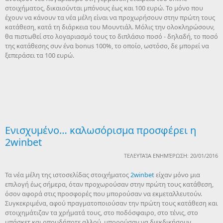
στοιχήματος, δικαιούνται μπόνους έως και 100 ευρώ. Το μόνο που
έχουν να κάνουν τα νέα μέλη είναι να προχωρήσουν στην πρώτη τους
κατάθεση, κατά τη διάρκεια του Μουντιάλ. Μόλις την ολοκληρώσουν,
θα πιστωθεί στο λογαριασμό τους το διπλάσιο ποσό - δηλαδή, το ποσό
της κατάθεσης συν ένα bonus 100%, το οποίο, ωστόσο, δε μπορεί να
ξεπεράσει τα 100 ευρώ.
Ενισχυμένο… καλωσόρισμα προσφέρει η
2winbet
ΤΕΛΕΥΤΑΊΑ ΕΝΗΜΈΡΩΣΗ: 20/01/2016
Τα νέα μέλη της ιστοσελίδας στοιχήματος
2winbet
είχαν μόνο μια
επιλογή έως σήμερα, όταν προχωρούσαν στην πρώτη τους κατάθεση,
όσον αφορά στις προσφορές που μπορούσαν να εκμεταλλευτούν.
Συγκεκριμένα, αφού πραγματοποιούσαν την πρώτη τους κατάθεση και
στοιχημάτιζαν τα χρήματά τους, στο ποδόσφαιρο, στο τένις, στο
μπάσκετ και οπουδήποτε αλλού, μπορούσαν να διεκδικήσουν