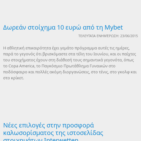
Δωρεάν στοίχημα 10 ευρώ από τη Mybet
ΤΕΛΕΥΤΑΊΑ ΕΝΗΜΈΡΩΣΗ: 23/06/2015
H αθλητική επικαιρότητα έχει γεμάτο πρόγραμμα αυτές τις ημέρες,
παρά το γεγονός ότι βρισκόμαστε στα τέλη του Ιουνίου, και οι παίχτες
του στοιχήματος έχουν στη διάθεσή τους σημαντικά γεγονότα, όπως
το Copa America, το Παγκόσμιο Πρωτάθλημα Γυναικών στο
ποδόσφαιρο και πολλές ακόμη διοργανώσεις, στο τένις, στο γκολφ και
στο κρίκετ.
Νέες επιλογές στην προσφορά
καλωσορίσματος της ιστοσελίδας
στοιχημάτων Interwetten