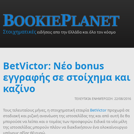
Skip to main content
Στοιχηματικές
ειδήσεις απο την Ελλάδα και όλο τον κόσμο
BetVictor: Νέο bonus
εγγραφής σε στοίχημα και
καζίνο
ΤΕΛΕΥΤΑΊΑ ΕΝΗΜΈΡΩΣΗ: 22/08/2016
Τους τελευταίους μήνες, η στοιχηματική εταιρία
BetVictor
προχωρά σε
σταδιακή και ριζική ανανέωση της ιστοσελίδας της και από αυτή δε θα
μπορούσε να λείπει και ο τομέας των προσφορών. Ειδικά τα νέα μέλη
της ιστοσελίδας μπορούν πλέον να διεκδικήσουν ένα ολοκαίνουργιο
μπόνους αξίας 60 ευρώ.