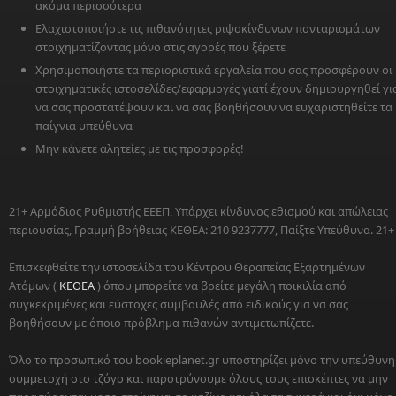
ακόμα περισσότερα
Ελαχιστοποιήστε τις πιθανότητες ριψοκίνδυνων πονταρισμάτων
στοιχηματίζοντας μόνο στις αγορές που ξέρετε
Χρησιμοποιήστε τα περιοριστικά εργαλεία που σας προσφέρουν οι
στοιχηματικές ιστοσελίδες/εφαρμογές γιατί έχουν δημιουργηθεί γι
να σας προστατέψουν και να σας βοηθήσουν να ευχαριστηθείτε τα
παίγνια υπεύθυνα
Μην κάνετε αλητείες με τις προσφορές!
21+ Αρμόδιος Ρυθμιστής ΕΕΕΠ, Υπάρχει κίνδυνος εθισμού και απώλειας
περιουσίας, Γραμμή βοήθειας ΚΕΘΕΑ: 210 9237777, Παίξτε Υπεύθυνα. 21+
Επισκεφθείτε την ιστοσελίδα του Κέντρου Θεραπείας Εξαρτημένων
Ατόμων (
ΚΕΘΕΑ
) όπου μπορείτε να βρείτε μεγάλη ποικιλία από
συγκεκριμένες και εύστοχες συμβουλές από ειδικούς για να σας
βοηθήσουν με όποιο πρόβλημα πιθανών αντιμετωπίζετε.
Όλο το προσωπικό του bookieplanet.gr υποστηρίζει μόνο την υπεύθυνη
συμμετοχή στο τζόγο και παροτρύνουμε όλους τους επισκέπτες να μην