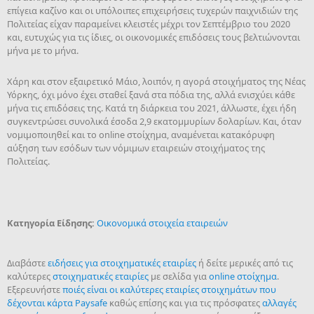
επίγεια καζίνο και οι υπόλοιπες επιχειρήσεις τυχερών παιχνιδιών της
Πολιτείας είχαν παραμείνει κλειστές μέχρι τον Σεπτέμβριο του 2020
και, ευτυχώς για τις ίδιες, οι οικονομικές επιδόσεις τους βελτιώνονται
μήνα με το μήνα.
Χάρη και στον εξαιρετικό Μάιο, λοιπόν, η αγορά στοιχήματος της Νέας
Υόρκης, όχι μόνο έχει σταθεί ξανά στα πόδια της, αλλά ενισχύει κάθε
μήνα τις επιδόσεις της. Κατά τη διάρκεια του 2021, άλλωστε, έχει ήδη
συγκεντρώσει συνολικά έσοδα 2,9 εκατομμυρίων δολαρίων. Και, όταν
νομιμοποιηθεί και το online στοίχημα, αναμένεται κατακόρυφη
αύξηση των εσόδων των νόμιμων εταιρειών στοιχήματος της
Πολιτείας.
Κατηγορία Είδησης:
Οικονομικά στοιχεία εταιρειών
Διαβάστε
ειδήσεις για στοιχηματικές εταιρίες
ή δείτε μερικές από τις
καλύτερες
στοιχηματικές εταιρίες
με σελίδα για
online στοίχημα
.
Εξερευνήστε
ποιές είναι οι καλύτερες εταιρίες στοιχημάτων που
δέχονται κάρτα Paysafe
καθώς επίσης και για τις πρόσφατες
αλλαγές