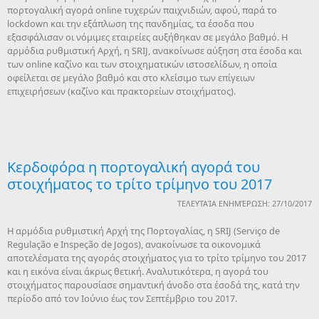
πορτογαλική αγορά online τυχερών παιχνιδιών, αφού, παρά το
lockdown και την εξάπλωση της πανδημίας, τα έσοδα που
εξασφάλισαν οι νόμιμες εταιρείες αυξήθηκαν σε μεγάλο βαθμό. Η
αρμόδια ρυθμιστική Αρχή, η SRIJ, ανακοίνωσε αύξηση στα έσοδα και
των online καζίνο και των στοιχηματικών ιστοσελίδων, η οποία
οφείλεται σε μεγάλο βαθμό και στο κλείσιμο των επίγειων
επιχειρήσεων (καζίνο και πρακτορείων στοιχήματος).
Κερδοφόρα η πορτογαλική αγορά του
στοιχήματος το τρίτο τρίμηνο του 2017
ΤΕΛΕΥΤΑΊΑ ΕΝΗΜΈΡΩΣΗ: 27/10/2017
Η αρμόδια ρυθμιστική Αρχή της Πορτογαλίας, η SRIJ (Serviço de
Regulação e Inspeção de Jogos), ανακοίνωσε τα οικονομικά
αποτελέσματα της αγοράς στοιχήματος για το τρίτο τρίμηνο του 2017
και η εικόνα είναι άκρως θετική. Αναλυτικότερα, η αγορά του
στοιχήματος παρουσίασε σημαντική άνοδο στα έσοδά της, κατά την
περίοδο από τον Ιούνιο έως τον Σεπτέμβριο του 2017.