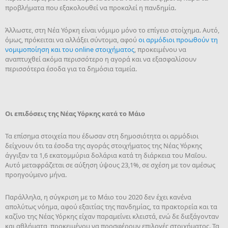
προβλήματα που εξακολουθεί να προκαλεί η πανδημία.
Άλλωστε, στη Νέα Υόρκη είναι νόμιμο μόνο το επίγειο στοίχημα. Αυτό,
όμως, πρόκειται να αλλάξει σύντομα, αφού
οι αρμόδιοι προωθούν τη
νομιμοποίηση και του online στοιχήματος
, προκειμένου να
αναπτυχθεί ακόμα περισσότερο η αγορά και να εξασφαλίσουν
περισσότερα έσοδα για τα δημόσια ταμεία.
Οι επιδόσεις της Νέας Υόρκης κατά το Μάιο
Τα επίσημα στοιχεία που έδωσαν στη δημοσιότητα οι αρμόδιοι
δείχνουν ότι τα έσοδα της αγοράς στοιχήματος της Νέας Υόρκης
άγγιξαν τα 1,6 εκατομμύρια δολάρια κατά τη διάρκεια του Μαΐου.
Αυτό μεταφράζεται σε αύξηση ύψους 23,1%, σε σχέση με τον αμέσως
προηγούμενο μήνα.
Παράλληλα, η σύγκριση με το Μάιο του 2020 δεν έχει κανένα
απολύτως νόημα, αφού εξαιτίας της πανδημίας, τα πρακτορεία και τα
καζίνο της Νέας Υόρκης είχαν παραμείνει κλειστά, ενώ δε διεξάγονταν
και αθλήματα, προκειμένου να προσφέρουν επιλογές στοιχήματος. Τα