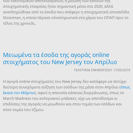
των οικονομικών αποτελεσμάτων, η μείωση των εσόδων της
στοιχηματικής εταιρείας ήταν σημαντική μέσα στο 2020, αλλά
αναπληρώθηκε από τα έσοδα που απέφερε η στοιχηματική ιστοσελίδα
Stoiximan, η οποία πέρασε ολοκληρωτικά στα χέρια του ΟΠΑΠ πριν το
τέλος της χρονιάς.
Μειωμένα τα έσοδα της αγοράς online
στοιχήματος του New Jersey τον Απρίλιο
ΤΕΛΕΥΤΑΊΑ ΕΝΗΜΈΡΩΣΗ: 17/05/2019
Η αγορά online στοιχήματος του New Jersey δεν κατάφερε να πετύχει
δεύτερη συνεχόμενη αύξηση των εσόδων της μέσα στον Απρίλιο (
όπως
έκανε τον Μάρτιο
), αφού η απουσία κάποιας διοργάνωσης, όπως το
March Madness του κολεγιακού μπάσκετ, είχε ως αποτέλεσμα οι
επιδόσεις της αγοράς να μειωθούν και στον τομέα των εσόδων και
στον τομέα του τζίρου.