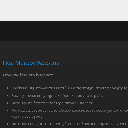
Παν Μέτρον Άριστον
Όταν παίζετε στο ίντερνετ:
Βρείτε και εκμεταλλευτείτε υπεύθυνα τις στοιχηματικές προσφορές
Βάλτε χρονικά και χρηματικά όρια και μην τα περνάτε
Ποτέ μην παίζετε περισσότερα απ'όσα μπορείτε
Μη παίζετε μεθυσμένοι, το αλκοόλ είναι καταστροφικό για την υγεί
και την τσέπη σας
Ποτέ μην κυνηγάτε αυτα που χάσατε, κινδυνεύεται άμεσα να χάσετ