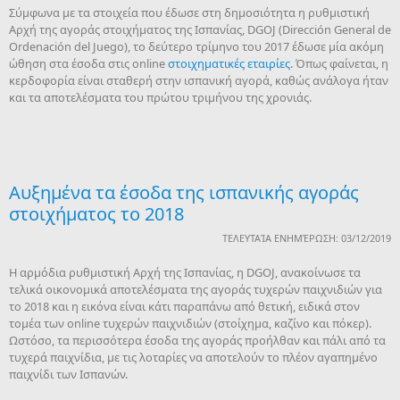
Σύμφωνα με τα στοιχεία που έδωσε στη δημοσιότητα η ρυθμιστική
Αρχή της αγοράς στοιχήματος της Ισπανίας, DGOJ (Dirección General de
Ordenación del Juego), το δεύτερο τρίμηνο του 2017 έδωσε μία ακόμη
ώθηση στα έσοδα στις online
στοιχηματικές εταιρίες
. Όπως φαίνεται, η
κερδοφορία είναι σταθερή στην ισπανική αγορά, καθώς ανάλογα ήταν
και τα αποτελέσματα του πρώτου τριμήνου της χρονιάς.
Αυξημένα τα έσοδα της ισπανικής αγοράς
στοιχήματος το 2018
ΤΕΛΕΥΤΑΊΑ ΕΝΗΜΈΡΩΣΗ: 03/12/2019
Η αρμόδια ρυθμιστική Αρχή της Ισπανίας, η DGOJ, ανακοίνωσε τα
τελικά οικονομικά αποτελέσματα της αγοράς τυχερών παιχνιδιών για
το 2018 και η εικόνα είναι κάτι παραπάνω από θετική, ειδικά στον
τομέα των online τυχερών παιχνιδιών (στοίχημα, καζίνο και πόκερ).
Ωστόσο, τα περισσότερα έσοδα της αγοράς προήλθαν και πάλι από τα
τυχερά παιχνίδια, με τις λοταρίες να αποτελούν το πλέον αγαπημένο
παιχνίδι των Ισπανών.