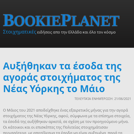
Skip to main content
Στοιχηματικές
ειδήσεις απο την Ελλάδα και όλο τον κόσμο
Αυξήθηκαν τα έσοδα της
αγοράς στοιχήματος της
Νέας Υόρκης το Μάιο
ΤΕΛΕΥΤΑΊΑ ΕΝΗΜΈΡΩΣΗ: 21/06/2021
Ο Μάιος του 2021 αποδείχθηκε ένας εξαιρετικός μήνας για την αγορά
στοιχήματος της Νέας Υόρκης, αφού, σύμφωνα με τα επίσημα στοιχεία,
τα έσοδά της αυξήθηκαν αρκετά, σε σχέση με τον προηγούμενο μήνα.
Οι κάτοικοι και οι επισκέπτες της Πολιτείας στοιχημάτισαν
περισσότερα, με αποτέλεσμα τα έσοδα να είναι αυξημένα, παρά τα