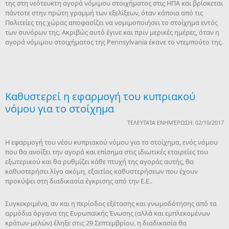
της στη νεότευκτη αγορά νόμιμου στοιχήματος στις ΗΠΑ και βρίσκεται
πάντοτε στην πρώτη γραμμή των εξελίξεων, όταν κάποια από τις
Πολιτείες της χώρας αποφασίζει να νομιμοποιήσει το στοίχημα εντός
των συνόρων της. Ακριβώς αυτό έγινε και πριν μερικές ημέρες, όταν η
αγορά νόμιμου στοιχήματος της Pennsylvania έκανε το ντεμπούτο της.
Καθυστερεί η εφαρμογή του κυπριακού
νόμου για το στοίχημα
ΤΕΛΕΥΤΑΊΑ ΕΝΗΜΈΡΩΣΗ: 02/10/2017
Η εφαρμογή του νέου κυπριακού νόμου για το στοίχημα, ενός νόμου
που θα ανοίξει την αγορά και επίσημα στις ιδιωτικές εταιρείες του
εξωτερικού και θα ρυθμίζει κάθε πτυχή της αγοράς αυτής, θα
καθυστερήσει λίγο ακόμη, εξαιτίας καθυστερήσεων που έχουν
προκύψει στη διαδικασία έγκρισης από την Ε.Ε..
Συγκεκριμένα, αν και η περίοδος εξέτασης και γνωμοδότησης από τα
αρμόδια όργανα της Ευρωπαϊκής Ένωσης (αλλά και εμπλεκομένων
κράτων-μελών) έληξε στις 29 Σεπτεμβρίου, η διαδικασία θα