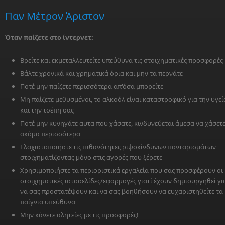
Παν Μέτρον Άριστον
Όταν παίζετε στο ίντερνετ:
Βρείτε και εκμεταλλευτείτε υπεύθυνα τις στοιχηματικές προσφορές
Βάλτε χρονικά και χρηματικά όρια και μην τα περνάτε
Ποτέ μην παίζετε περισσότερα απ'όσα μπορείτε
Μη παίζετε μεθυσμένοι, το αλκοόλ είναι καταστροφικό για την υγεί
και την τσέπη σας
Ποτέ μην κυνηγάτε αυτα που χάσατε, κινδυνεύεται άμεσα να χάσετ
ακόμα περισσότερα
Ελαχιστοποιήστε τις πιθανότητες ριψοκίνδυνων πονταρισμάτων
στοιχηματίζοντας μόνο στις αγορές που ξέρετε
Χρησιμοποιήστε τα περιοριστικά εργαλεία που σας προσφέρουν οι
στοιχηματικές ιστοσελίδες/εφαρμογές γιατί έχουν δημιουργηθεί γι
να σας προστατέψουν και να σας βοηθήσουν να ευχαριστηθείτε τα
παίγνια υπεύθυνα
Μην κάνετε αλητείες με τις προσφορές!