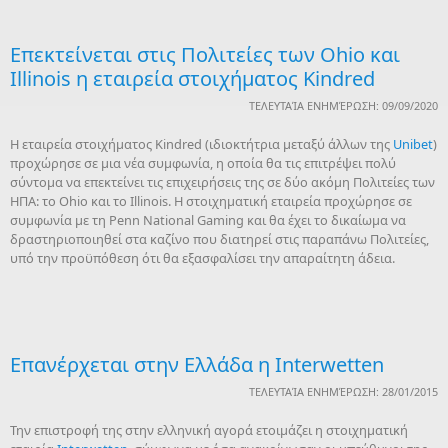
Επεκτείνεται στις Πολιτείες των Ohio και
Illinois η εταιρεία στοιχήματος Kindred
ΤΕΛΕΥΤΑΊΑ ΕΝΗΜΈΡΩΣΗ: 09/09/2020
Η εταιρεία στοιχήματος Kindred (ιδιοκτήτρια μεταξύ άλλων της
Unibet
)
προχώρησε σε μια νέα συμφωνία, η οποία θα τις επιτρέψει πολύ
σύντομα να επεκτείνει τις επιχειρήσεις της σε δύο ακόμη Πολιτείες των
ΗΠΑ: το Ohio και το Illinois. Η στοιχηματική εταιρεία προχώρησε σε
συμφωνία με τη Penn National Gaming και θα έχει το δικαίωμα να
δραστηριοποιηθεί στα καζίνο που διατηρεί στις παραπάνω Πολιτείες,
υπό την προϋπόθεση ότι θα εξασφαλίσει την απαραίτητη άδεια.
Επανέρχεται στην Ελλάδα η Interwetten
ΤΕΛΕΥΤΑΊΑ ΕΝΗΜΈΡΩΣΗ: 28/01/2015
Την επιστροφή της στην ελληνική αγορά ετοιμάζει η στοιχηματική