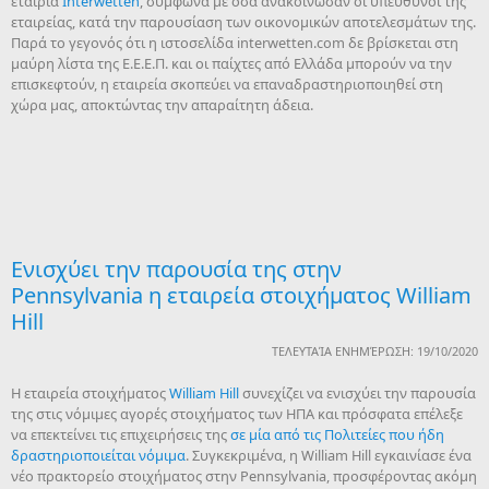
εταιρία
Interwetten
, σύμφωνα με όσα ανακοίνωσαν οι υπεύθυνοι της
εταιρείας, κατά την παρουσίαση των οικονομικών αποτελεσμάτων της.
Παρά το γεγονός ότι η ιστοσελίδα interwetten.com δε βρίσκεται στη
μαύρη λίστα της Ε.Ε.Ε.Π. και οι παίχτες από Ελλάδα μπορούν να την
επισκεφτούν, η εταιρεία σκοπεύει να επαναδραστηριοποιηθεί στη
χώρα μας, αποκτώντας την απαραίτητη άδεια.
Ενισχύει την παρουσία της στην
Pennsylvania η εταιρεία στοιχήματος William
Hill
ΤΕΛΕΥΤΑΊΑ ΕΝΗΜΈΡΩΣΗ: 19/10/2020
Η εταιρεία στοιχήματος
William Hill
συνεχίζει να ενισχύει την παρουσία
της στις νόμιμες αγορές στοιχήματος των ΗΠΑ και πρόσφατα επέλεξε
να επεκτείνει τις επιχειρήσεις της
σε μία από τις Πολιτείες που ήδη
δραστηριοποιείται νόμιμα
. Συγκεκριμένα, η William Hill εγκαινίασε ένα
νέο πρακτορείο στοιχήματος στην Pennsylvania, προσφέροντας ακόμη