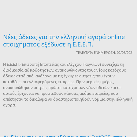
Νέες άδειες για την ελληνική αγορά online
στοιχήματος εξέδωσε η Ε.Ε.Ε.Π.
ΤΕΛΕΥΤΑΊΑ ΕΝΗΜΈΡΩΣΗ: 02/06/2021
Η Ε.Ε.Ε.Π. (Επιτροπή Εποπτείας και Ελέγχου Παιγνίων) συνεχίζει τη
διαδικασία αδειοδοτήσεων, ανακοινώνοντας τους νέους κατόχους
άδειας σταδιακά, ανάλογα με τις έγκυρες αιτήσεις που έχουν
καταθέσει οι ενδιαφερόμενες εταιρείες. Πριν μερικές ημέρες,
ανακοινώθηκαν οι τρεις πρώτοι κάτοχοι των νέων αδειών και σε
αυτούς έρχονται να προστεθούν κάποιες ακόμα εταιρείες, που
απέκτησαν το δικαίωμα να δραστηριοποιηθούν νόμιμα στην ελληνική
αγορά.