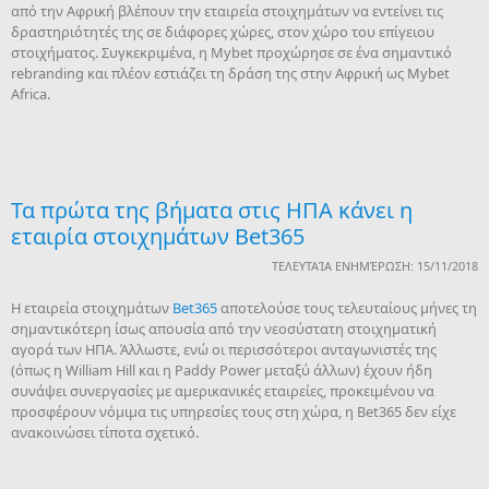
από την Αφρική βλέπουν την εταιρεία στοιχημάτων να εντείνει τις
δραστηριότητές της σε διάφορες χώρες, στον χώρο του επίγειου
στοιχήματος. Συγκεκριμένα, η Mybet προχώρησε σε ένα σημαντικό
rebranding και πλέον εστιάζει τη δράση της στην Αφρική ως Mybet
Africa.
Τα πρώτα της βήματα στις ΗΠΑ κάνει η
εταιρία στοιχημάτων Bet365
ΤΕΛΕΥΤΑΊΑ ΕΝΗΜΈΡΩΣΗ: 15/11/2018
Η εταιρεία στοιχημάτων
Bet365
αποτελούσε τους τελευταίους μήνες τη
σημαντικότερη ίσως απουσία από την νεοσύστατη στοιχηματική
αγορά των ΗΠΑ. Άλλωστε, ενώ οι περισσότεροι ανταγωνιστές της
(όπως η William Hill και η Paddy Power μεταξύ άλλων) έχουν ήδη
συνάψει συνεργασίες με αμερικανικές εταιρείες, προκειμένου να
προσφέρουν νόμιμα τις υπηρεσίες τους στη χώρα, η Bet365 δεν είχε
ανακοινώσει τίποτα σχετικό.