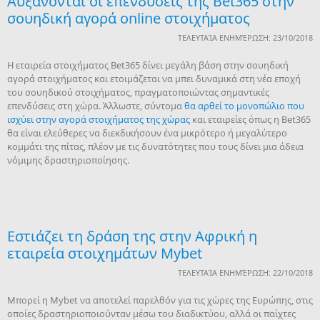
Αυξάνονται οι επενδύσεις της Bet365 στην
σουηδική αγορά online στοιχήματος
ΤΕΛΕΥΤΑΊΑ ΕΝΗΜΈΡΩΣΗ: 23/10/2018
Η εταιρεία στοιχήματος Bet365 δίνει μεγάλη βάση στην σουηδική
αγορά στοιχήματος και ετοιμάζεται να μπει δυναμικά στη νέα εποχή
του σουηδικού στοιχήματος, πραγματοποιώντας σημαντικές
επενδύσεις στη χώρα. Άλλωστε, σύντομα
θα αρθεί το μονοπώλιο που
ισχύει στην αγορά στοιχήματος της χώρας
και εταιρείες όπως η Bet365
θα είναι ελεύθερες να διεκδικήσουν ένα μικρότερο ή μεγαλύτερο
κομμάτι της πίτας, πλέον με τις δυνατότητες που τους δίνει μια άδεια
νόμιμης δραστηριοποίησης.
Εστιάζει τη δράση της στην Αφρική η
εταιρεία στοιχημάτων Mybet
ΤΕΛΕΥΤΑΊΑ ΕΝΗΜΈΡΩΣΗ: 22/10/2018
Μπορεί η Mybet να αποτελεί παρελθόν για τις χώρες της Ευρώπης, στις
οποίες δραστηριοποιούνταν μέσω του διαδικτύου, αλλά οι παίχτες