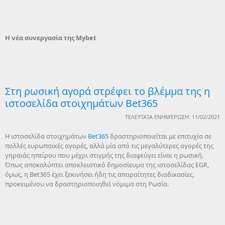
Η νέα συνεργασία της Mybet
Στη ρωσική αγορά στρέφει το βλέμμα της η
ιστοσελίδα στοιχημάτων Bet365
ΤΕΛΕΥΤΑΊΑ ΕΝΗΜΈΡΩΣΗ: 11/02/2021
Η ιστοσελίδα στοιχημάτων
Bet365
δραστηριοποιείται με επιτυχία σε
πολλές ευρωπαϊκές αγορές, αλλά μία από τις μεγαλύτερες αγορές της
γηραιάς ηπείρου που μέχρι στιγμής της διαφεύγει είναι η ρωσική.
Όπως αποκαλύπτει αποκλειστικό δημοσίευμα της ιστοσελίδας EGR,
όμως, η Bet365 έχει ξεκινήσει ήδη τις απαραίτητες διαδικασίες,
προκειμένου να δραστηριοποιηθεί νόμιμα στη Ρωσία.