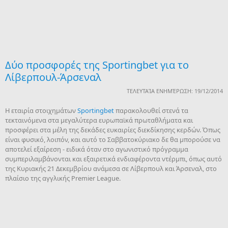
Δύο προσφορές της Sportingbet για το
Λίβερπουλ-Άρσεναλ
ΤΕΛΕΥΤΑΊΑ ΕΝΗΜΈΡΩΣΗ: 19/12/2014
Η εταιρία στοιχημάτων
Sportingbet
παρακολουθεί στενά τα
τεκταινόμενα στα μεγαλύτερα ευρωπαϊκά πρωταθλήματα και
προσφέρει στα μέλη της δεκάδες ευκαιρίες διεκδίκησης κερδών. Όπως
είναι φυσικό, λοιπόν, και αυτό το Σαββατοκύριακο δε θα μπορούσε να
αποτελεί εξαίρεση - ειδικά όταν στο αγωνιστικό πρόγραμμα
συμπεριλαμβάνονται και εξαιρετικά ενδιαφέροντα ντέρμπι, όπως αυτό
της Κυριακής 21 Δεκεμβρίου ανάμεσα σε Λίβερπουλ και Άρσεναλ, στο
πλαίσιο της αγγλικής Premier League.