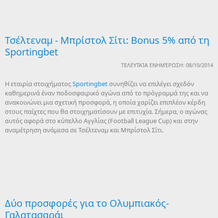
Τσέλτεναμ - Μπρίστολ Σίτι: Bonus 5% από τη
Sportingbet
ΤΕΛΕΥΤΑΊΑ ΕΝΗΜΈΡΩΣΗ: 08/10/2014
H εταιρία στοιχήματος
Sportingbet
συνηθίζει να επιλέγει σχεδόν
καθημερινά έναν ποδοσφαιρικό αγώνα από το πρόγραμμά της και να
ανακοινώνει μια σχετική προσφορά, η οποία χαρίζει επιπλέον κέρδη
στους παίχτες που θα στοιχηματίσουν με επιτυχία. Σήμερα, ο αγώνας
αυτός αφορά στο κύπελλο Αγγλίας (Football League Cup) και στην
αναμέτρηση ανάμεσα σε Τσέλτεναμ και Μπρίστολ Σίτι.
Δύο προσφορές για το Ολυμπιακός-
Γαλατασαράι