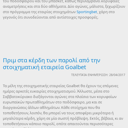
του ποδοσφαίρου και του μπάσκετ, καθώς περιλαμβάνει κορυφαίες
αναμετρήσεις και στα δύο αθλήματα. Δύο αγώνες, μάλιστα, ξεχωρίζουν
στο πρόγραμμα της εταιρίας στοιχημάτων
Sportingbet
, χάρη στο
γεγονός ότι συνοδεύονται από αντίστοιχες προσφορές.
Πριμ στα κέρδη των παρολί από την
στοιχηματική εταιρεία Goalbet
ΤΕΛΕΥΤΑΊΑ ΕΝΗΜΈΡΩΣΗ: 28/04/2017
Τα μέλη της στοιχηματικής εταιρείας Goalbet θα έχουν τις επόμενες
ημέρες αρκετές ευκαιρίες στοιχηματισμού. Άλλωστε, μέσα στο
Σαββατοκύριακο διεξάγονται αγώνες στα πλαίσια των κορυφαίων
ευρωπαϊκών πρωταθλημάτων στο ποδόσφαιρο, μα και σε
διοργανώσεις άλλων αθλημάτων. Κάθε στοίχημα που θα
τοποθετήσουν, λοιπόν, θα μπορεί να τους αποφέρει μικρότερα ή
μεγαλύτερα κέρδη, χάρη σε μία σωστή πρόβλεψη. Εκτός, βέβαια, κι αν
τοποθετήσουν κάποιο παρολί, οπότε απαιτούνται περισσότερες