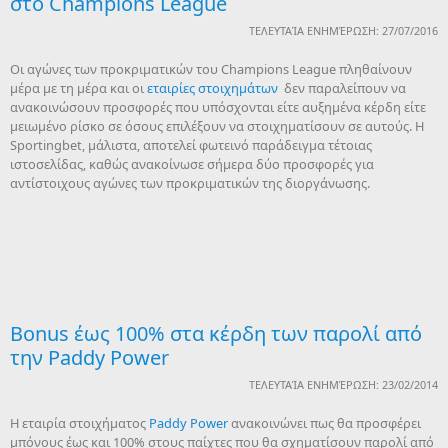
στο Champions League
ΤΕΛΕΥΤΑΊΑ ΕΝΗΜΈΡΩΣΗ: 27/07/2016
Οι αγώνες των προκριματικών του Champions League πληθαίνουν
μέρα με τη μέρα και οι
εταιρίες στοιχημάτων
δεν παραλείπουν να
ανακοινώσουν προσφορές που υπόσχονται είτε αυξημένα κέρδη είτε
μειωμένο ρίσκο σε όσους επιλέξουν να στοιχηματίσουν σε αυτούς. Η
Sportingbet, μάλιστα, αποτελεί φωτεινό παράδειγμα τέτοιας
ιστοσελίδας, καθώς ανακοίνωσε σήμερα δύο προσφορές για
αντίστοιχους αγώνες των προκριματικών της διοργάνωσης.
Bonus έως 100% στα κέρδη των παρολί από
την Paddy Power
ΤΕΛΕΥΤΑΊΑ ΕΝΗΜΈΡΩΣΗ: 23/02/2014
Η εταιρία στοιχήματος
Paddy Power
ανακοινώνει πως θα προσφέρει
μπόνους έως και 100% στους παίχτες που θα σχηματίσουν παρολί από