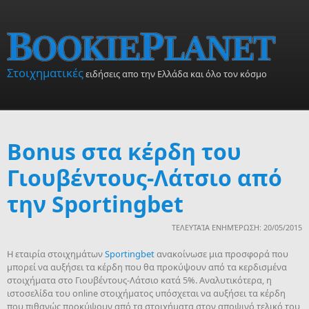
Skip to main content
Στοιχηματικές
ειδήσεις απο την Ελλάδα και όλο τον κόσμο
Bonus στα κέρδη του
Γιουβέντους-Λάτσιο από
την Sportingbet
ΤΕΛΕΥΤΑΊΑ ΕΝΗΜΈΡΩΣΗ: 20/05/2015
Η εταιρία στοιχημάτων
Sportingbet
ανακοίνωσε μια προσφορά που
μπορεί να αυξήσει τα κέρδη που θα προκύψουν από τα κερδισμένα
στοιχήματα στο Γιουβέντους-Λάτσιο κατά 5%. Αναλυτικότερα, η
ιστοσελίδα του online στοιχήματος υπόσχεται να αυξήσει τα κέρδη
που πιθανώς προκύψουν από τα στοιχήματα στον αποψινό τελικό του