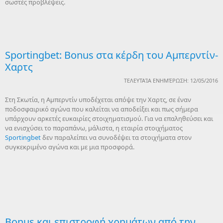
σωστές προβλέψεις.
Sportingbet: Bonus στα κέρδη του Αμπερντίν-
Χαρτς
ΤΕΛΕΥΤΑΊΑ ΕΝΗΜΈΡΩΣΗ: 12/05/2016
Στη Σκωτία, η Αμπερντίν υποδέχεται απόψε την Χαρτς, σε έναν
ποδοσφαιρικό αγώνα που καλείται να αποδείξει και πως σήμερα
υπάρχουν αρκετές ευκαιρίες στοιχηματισμού. Για να επαληθεύσει και
να ενισχύσει το παραπάνω, μάλιστα, η εταιρία στοιχήματος
Sportingbet
δεν παραλείπει να συνοδέψει τα στοιχήματα στον
συγκεκριμένο αγώνα και με μια προσφορά.
Bonus και επιστροφή χρημάτων από την