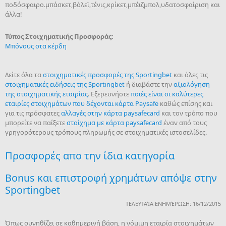
ποδόσφαιρο.μπάσκετ,βόλεϊ,τένις,κρίκετ,μπέιζμπολ,υδατοσφαίριση και
άλλα!
Τύπος Στοιχηματικής Προσφοράς:
Μπόνους στα κέρδη
Δείτε όλα τα
στοιχηματικές προσφορές της Sportingbet
και όλες τις
στοιχηματικές ειδήσεις της Sportingbet
ή διαβάστε την
αξιολόγηση
της στοιχηματικής εταιρίας
. Εξερευνήστε
ποιές είναι οι καλύτερες
εταιρίες στοιχημάτων που δέχονται κάρτα Paysafe
καθώς επίσης και
για τις πρόσφατες
αλλαγές στην κάρτα paysafecard
και τον τρόπο που
μπορείτε να παίξετε
στοίχημα με κάρτα paysafecard
έναν από τους
γρηγορότερους τρόπους πληρωμής σε στοιχηματικές ιστοσελίδες.
Προσφορές απο την ίδια κατηγορία
Bonus και επιστροφή χρημάτων απόψε στην
Sportingbet
ΤΕΛΕΥΤΑΊΑ ΕΝΗΜΈΡΩΣΗ: 16/12/2015
Όπως συνηθίζει σε καθημερινή βάση, η νόμιμη εταιρία στοιχημάτων