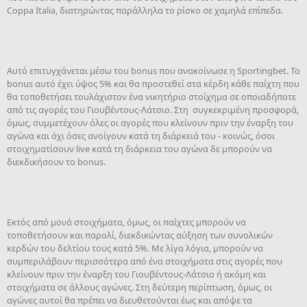
Coppa Italia, διατηρώντας παράλληλα το ρίσκο σε χαμηλά επίπεδα.
Αυτό επιτυγχάνεται μέσω του bonus που ανακοίνωσε η Sportingbet. Το
bonus αυτό έχει ύψος 5% και θα προστεθεί στα κέρδη κάθε παίχτη που
θα τοποθετήσει τουλάχιστον ένα νικητήριο στοίχημα σε οποιαδήποτε
από τις αγορές του Γιουβέντους-Λάτσιο. Στη συγκεκριμένη προσφορά,
όμως, συμμετέχουν όλες οι αγορές που κλείνουν πριν την έναρξη του
αγώνα και όχι όσες ανοίγουν κατά τη διάρκειά του - κοινώς, όσοι
στοιχηματίσουν live κατά τη διάρκεια του αγώνα δε μπορούν να
διεκδικήσουν το bonus.
Εκτός από μονά στοιχήματα, όμως, οι παίχτες μπορούν να
τοποθετήσουν και παρολί, διεκδικώντας αύξηση των συνολικών
κερδών του δελτίου τους κατά 5%. Με λίγα λόγια, μπορούν να
συμπεριλάβουν περισσότερα από ένα στοιχήματα στις αγορές που
κλείνουν πριν την έναρξη του Γιουβέντους-Λάτσιο ή ακόμη και
στοιχήματα σε άλλους αγώνες. Στη δεύτερη περίπτωση, όμως, οι
αγώνες αυτοί θα πρέπει να διευθετούνται έως και απόψε τα