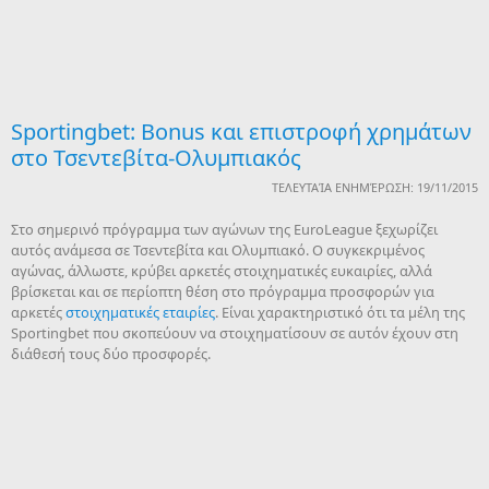
Sportingbet: Bonus και επιστροφή χρημάτων
στο Τσεντεβίτα-Ολυμπιακός
ΤΕΛΕΥΤΑΊΑ ΕΝΗΜΈΡΩΣΗ: 19/11/2015
Στο σημερινό πρόγραμμα των αγώνων της EuroLeague ξεχωρίζει
αυτός ανάμεσα σε Τσεντεβίτα και Ολυμπιακό. Ο συγκεκριμένος
αγώνας, άλλωστε, κρύβει αρκετές στοιχηματικές ευκαιρίες, αλλά
βρίσκεται και σε περίοπτη θέση στο πρόγραμμα προσφορών για
αρκετές
στοιχηματικές εταιρίες
. Είναι χαρακτηριστικό ότι τα μέλη της
Sportingbet που σκοπεύουν να στοιχηματίσουν σε αυτόν έχουν στη
διάθεσή τους δύο προσφορές.