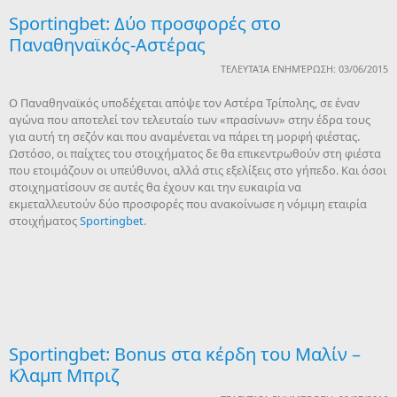
Sportingbet: Δύο προσφορές στο
Παναθηναϊκός-Αστέρας
ΤΕΛΕΥΤΑΊΑ ΕΝΗΜΈΡΩΣΗ: 03/06/2015
Ο Παναθηναϊκός υποδέχεται απόψε τον Αστέρα Τρίπολης, σε έναν
αγώνα που αποτελεί τον τελευταίο των «πρασίνων» στην έδρα τους
για αυτή τη σεζόν και που αναμένεται να πάρει τη μορφή φιέστας.
Ωστόσο, οι παίχτες του στοιχήματος δε θα επικεντρωθούν στη φιέστα
που ετοιμάζουν οι υπεύθυνοι, αλλά στις εξελίξεις στο γήπεδο. Και όσοι
στοιχηματίσουν σε αυτές θα έχουν και την ευκαιρία να
εκμεταλλευτούν δύο προσφορές που ανακοίνωσε η νόμιμη εταιρία
στοιχήματος
Sportingbet
.
Sportingbet: Bonus στα κέρδη του Μαλίν –
Κλαμπ Μπριζ