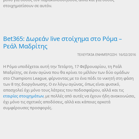
στοιχηματίσουν σε αυτόν.
Bet365: Δωρεάν live στοίχημα στο Ρόμα –
Ρεάλ Μαδρίτης
ΤΕΛΕΥΤΑΊΑ ΕΝΗΜΈΡΩΣΗ: 16/02/2016
Η Ρόμα υποδέχεται αυτή την Τετάρτη, 17 Φεβρουαρίου, τη Ρεάλ
Μαδρίτης, σε έναν αγώνα που θα κρίνει το μέλλον των δύο ομάδων
στο Champions League, φέρνοντας με το ένα πόδι το νικητή στη φάση
των 8 της διοργάνωσης. Ο εν λόγω αγώνας, όπως είναι φυσικό,
απασχολεί όχι μόνο τους λάτρεις του ποδοσφαίρου, αλλά και τις
εταιρίες στοιχημάτων
, με πολλές από αυτές να έχουν ήδη ανακοινώσει,
όχι μόνο τις σχετικές αποδόσεις, αλλά και κάποιες αρκετά
συμφέρουσες προσφορές.