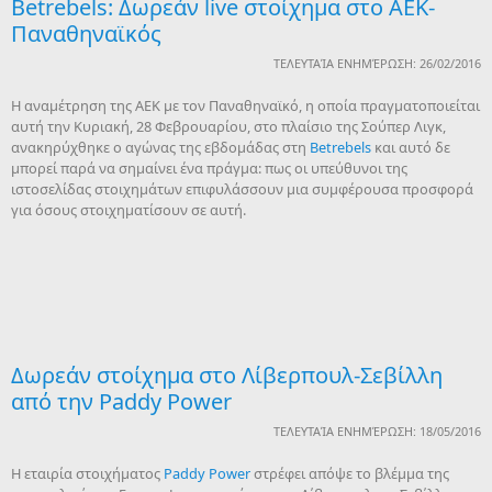
Betrebels: Δωρεάν live στοίχημα στο ΑΕΚ-
Παναθηναϊκός
ΤΕΛΕΥΤΑΊΑ ΕΝΗΜΈΡΩΣΗ: 26/02/2016
Η αναμέτρηση της ΑΕΚ με τον Παναθηναϊκό, η οποία πραγματοποιείται
αυτή την Κυριακή, 28 Φεβρουαρίου, στο πλαίσιο της Σούπερ Λιγκ,
ανακηρύχθηκε ο αγώνας της εβδομάδας στη
Betrebels
και αυτό δε
μπορεί παρά να σημαίνει ένα πράγμα: πως οι υπεύθυνοι της
ιστοσελίδας στοιχημάτων επιφυλάσσουν μια συμφέρουσα προσφορά
για όσους στοιχηματίσουν σε αυτή.
Δωρεάν στοίχημα στο Λίβερπουλ-Σεβίλλη
από την Paddy Power
ΤΕΛΕΥΤΑΊΑ ΕΝΗΜΈΡΩΣΗ: 18/05/2016
Η εταιρία στοιχήματος
Paddy Power
στρέφει απόψε το βλέμμα της