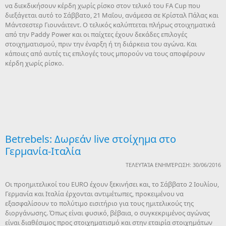
να διεκδικήσουν κέρδη χωρίς ρίσκο στον τελικό του FA Cup που
διεξάγεται αυτό το Σάββατο, 21 Μαΐου, ανάμεσα σε Κρίσταλ Πάλας και
Μάντσεστερ Γιουνάιτεντ. Ο τελικός καλύπτεται πλήρως στοιχηματικά
από την Paddy Power και οι παίχτες έχουν δεκάδες επιλογές
στοιχηματισμού, πριν την έναρξη ή τη διάρκεια του αγώνα. Και
κάποιες από αυτές τις επιλογές τους μπορούν να τους αποφέρουν
κέρδη χωρίς ρίσκο.
Betrebels: Δωρεάν live στοίχημα στο
Γερμανία-Ιταλία
ΤΕΛΕΥΤΑΊΑ ΕΝΗΜΈΡΩΣΗ: 30/06/2016
Οι προημιτελικοί του EURO έχουν ξεκινήσει και, το Σάββατο 2 Ιουλίου,
Γερμανία και Ιταλία έρχονται αντιμέτωπες, προκειμένου να
εξασφαλίσουν το πολύτιμο εισιτήριο για τους ημιτελικούς της
διοργάνωσης. Όπως είναι φυσικό, βέβαια, ο συγκεκριμένος αγώνας
είναι διαθέσιμος προς στοιχηματισμό και στην εταιρία στοιχημάτων