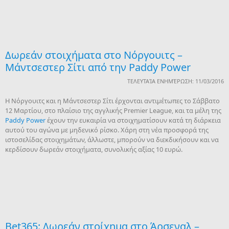
Δωρεάν στοιχήματα στο Νόργουιτς –
Μάντσεστερ Σίτι από την Paddy Power
ΤΕΛΕΥΤΑΊΑ ΕΝΗΜΈΡΩΣΗ: 11/03/2016
H Νόργουιτς και η Μάντσεστερ Σίτι έρχονται αντιμέτωπες το Σάββατο
12 Μαρτίου, στο πλαίσιο της αγγλικής Premier League, και τα μέλη της
Paddy Power
έχουν την ευκαιρία να στοιχηματίσουν κατά τη διάρκεια
αυτού του αγώνα με μηδενικό ρίσκο. Χάρη στη νέα προσφορά της
ιστοσελίδας στοιχημάτων, άλλωστε, μπορούν να διεκδικήσουν και να
κερδίσουν δωρεάν στοιχήματα, συνολικής αξίας 10 ευρώ.
Bet365: Δωρεάν στοίχημα στο Άρσεναλ –