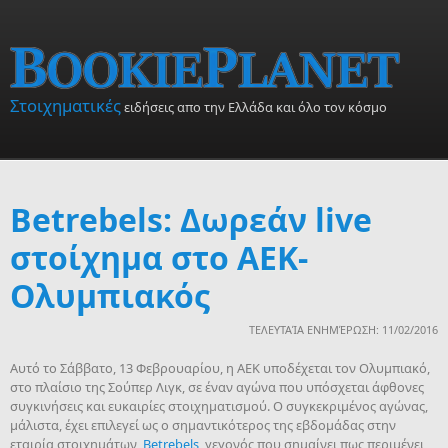
Skip to main content
Στοιχηματικές
ειδήσεις απο την Ελλάδα και όλο τον κόσμο
Betrebels: Δωρεάν live
στοίχημα στο ΑΕΚ-
Ολυμπιακός
ΤΕΛΕΥΤΑΊΑ ΕΝΗΜΈΡΩΣΗ: 11/02/2016
Αυτό το Σάββατο, 13 Φεβρουαρίου, η ΑΕΚ υποδέχεται τον Ολυμπιακό,
στο πλαίσιο της Σούπερ Λιγκ, σε έναν αγώνα που υπόσχεται άφθονες
συγκινήσεις και ευκαιρίες στοιχηματισμού. Ο συγκεκριμένος αγώνας,
μάλιστα, έχει επιλεγεί ως ο σημαντικότερος της εβδομάδας στην
εταιρία στοιχημάτων
Betrebels
, γεγονός που σημαίνει πως περιμένει