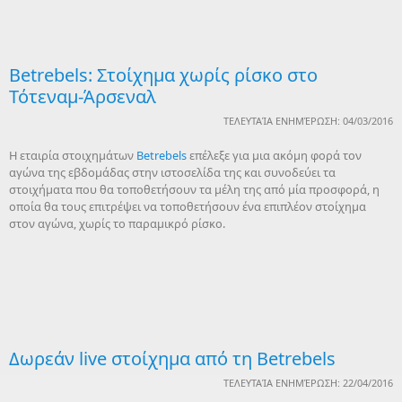
Betrebels: Στοίχημα χωρίς ρίσκο στο
Τότεναμ-Άρσεναλ
ΤΕΛΕΥΤΑΊΑ ΕΝΗΜΈΡΩΣΗ: 04/03/2016
H εταιρία στοιχημάτων
Betrebels
επέλεξε για μια ακόμη φορά τον
αγώνα της εβδομάδας στην ιστοσελίδα της και συνοδεύει τα
στοιχήματα που θα τοποθετήσουν τα μέλη της από μία προσφορά, η
οποία θα τους επιτρέψει να τοποθετήσουν ένα επιπλέον στοίχημα
στον αγώνα, χωρίς το παραμικρό ρίσκο.
Δωρεάν live στοίχημα από τη Betrebels
ΤΕΛΕΥΤΑΊΑ ΕΝΗΜΈΡΩΣΗ: 22/04/2016