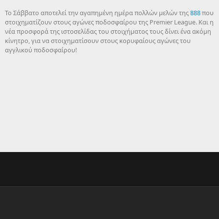
Το Σάββατο αποτελεί την αγαπημένη ημέρα πολλών μελών της
888
που
στοιχηματίζουν στους αγώνες ποδοσφαίρου της Premier League. Και η
νέα προσφορά της ιστοσελίδας του στοιχήματος τους δίνει ένα ακόμη
κίνητρο, για να στοιχηματίσουν στους κορυφαίους αγώνες του
αγγλικού ποδοσφαίρου!