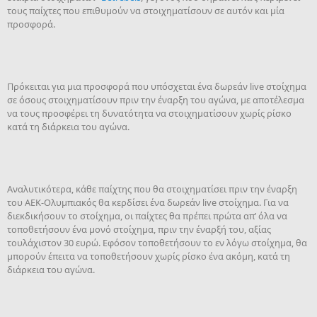
τους παίχτες που επιθυμούν να στοιχηματίσουν σε αυτόν και μία
προσφορά.
Πρόκειται για μια προσφορά που υπόσχεται ένα δωρεάν live στοίχημα
σε όσους στοιχηματίσουν πριν την έναρξη του αγώνα, με αποτέλεσμα
να τους προσφέρει τη δυνατότητα να στοιχηματίσουν χωρίς ρίσκο
κατά τη διάρκεια του αγώνα.
Αναλυτικότερα, κάθε παίχτης που θα στοιχηματίσει πριν την έναρξη
του ΑΕΚ-Ολυμπιακός θα κερδίσει ένα δωρεάν live στοίχημα. Για να
διεκδικήσουν το στοίχημα, οι παίχτες θα πρέπει πρώτα απ’ όλα να
τοποθετήσουν ένα μονό στοίχημα, πριν την έναρξή του, αξίας
τουλάχιστον 30 ευρώ. Εφόσον τοποθετήσουν το εν λόγω στοίχημα, θα
μπορούν έπειτα να τοποθετήσουν χωρίς ρίσκο ένα ακόμη, κατά τη
διάρκεια του αγώνα.