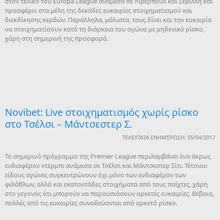
στον τελικό του Europa League ανάμεσα σε Λίβερπουλ και Σεβίλλη και
προσφέρει στα μέλη της δεκάδες ευκαιρίες στοιχηματισμού και
διεκδίκησης κερδών. Παράλληλα, μάλιστα, τους δίνει και την ευκαιρία
να στοιχηματίσουν κατά τη διάρκεια του αγώνα με μηδενικό ρίσκο,
χάρη στη σημερινή της προσφορά.
Novibet: Live στοιχηματισμός χωρίς ρίσκο
στο Τσέλσι – Μάντσεστερ Σ.
ΤΕΛΕΥΤΑΊΑ ΕΝΗΜΈΡΩΣΗ: 05/04/2017
Το σημερινό πρόγραμμα της Premier League περιλαμβάνει ένα άκρως
ενδιαφέρον ντέρμπι ανάμεσα σε Τσέλσι και Μάντσεστερ Σίτι. Τέτοιου
είδους αγώνες συγκεντρώνουν όχι μόνο των ενδιαφέρον των
φιλάθλων, αλλά και εκατοντάδες στοιχήματα από τους παίχτες, χάρη
στο γεγονός ότι μπορούν να παρουσιάσουν αρκετές ευκαιρίες. Βέβαια,
πολλές από τις ευκαιρίες συνοδεύονται από αρκετό ρίσκο.