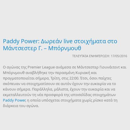
Paddy Power: Δωρεάν live στοιχήματα στο
Μάντσεστερ Γ. – Μπόρνμουθ
ΤΕΛΕΥΤΑΊΑ ΕΝΗΜΈΡΩΣΗ: 17/05/2016
O αγώνας της Premier League ανάμεσα σε Μάντσεστερ Γιουνάιτεντ και
Μπόρνμουθ αναβλήθηκε την περασμένη Κυριακή και
πραγματοποιείται σήμερα, Τρίτη, στις 22:00. Έτσι, όσοι παίχτες
σκόπευαν να στοιχηματίσουν σε αυτόν έχουν την ευκαιρία να το
κάνουν σήμερα. Παράλληλα, μάλιστα, έχουν την ευκαιρία και να
εκμεταλλευτούν τη νέα προσφορά της ιστοσελίδας στοιχημάτων
Paddy Power
, η οποία υπόσχεται στοιχήματα χωρίς ρίσκο κατά τη
διάρκεια του αγώνα.