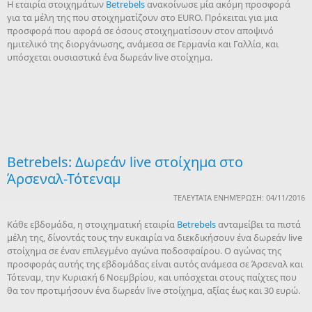
Η εταιρία στοιχημάτων
Betrebels
ανακοίνωσε μία ακόμη προσφορά
για τα μέλη της που στοιχηματίζουν στο EURO. Πρόκειται για μια
προσφορά που αφορά σε όσους στοιχηματίσουν στον αποψινό
ημιτελικό της διοργάνωσης, ανάμεσα σε Γερμανία και Γαλλία, και
υπόσχεται ουσιαστικά ένα δωρεάν live στοίχημα.
Betrebels: Δωρεάν live στοίχημα στο
Άρσεναλ-Τότεναμ
ΤΕΛΕΥΤΑΊΑ ΕΝΗΜΈΡΩΣΗ: 04/11/2016
Κάθε εβδομάδα, η στοιχηματική εταιρία
Betrebels
ανταμείβει τα πιστά
μέλη της, δίνοντάς τους την ευκαιρία να διεκδικήσουν ένα δωρεάν live
στοίχημα σε έναν επιλεγμένο αγώνα ποδοσφαίρου. Ο αγώνας της
προσφοράς αυτής της εβδομάδας είναι αυτός ανάμεσα σε Άρσεναλ και
Τότεναμ, την Κυριακή 6 Νοεμβρίου, και υπόσχεται στους παίχτες που
θα τον προτιμήσουν ένα δωρεάν live στοίχημα, αξίας έως και 30 ευρώ.