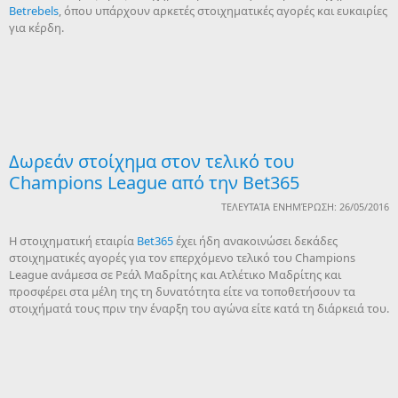
Betrebels
, όπου υπάρχουν αρκετές στοιχηματικές αγορές και ευκαιρίες
για κέρδη.
Δωρεάν στοίχημα στον τελικό του
Champions League από την Bet365
ΤΕΛΕΥΤΑΊΑ ΕΝΗΜΈΡΩΣΗ: 26/05/2016
Η στοιχηματική εταιρία
Bet365
έχει ήδη ανακοινώσει δεκάδες
στοιχηματικές αγορές για τον επερχόμενο τελικό του Champions
League ανάμεσα σε Ρεάλ Μαδρίτης και Ατλέτικο Μαδρίτης και
προσφέρει στα μέλη της τη δυνατότητα είτε να τοποθετήσουν τα
στοιχήματά τους πριν την έναρξη του αγώνα είτε κατά τη διάρκειά του.