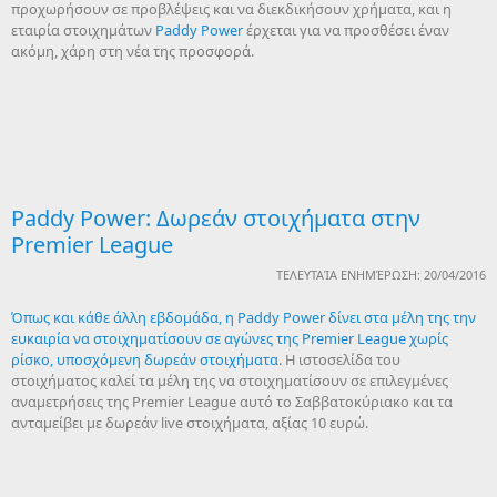
προχωρήσουν σε προβλέψεις και να διεκδικήσουν χρήματα, και η
εταιρία στοιχημάτων
Paddy Power
έρχεται για να προσθέσει έναν
ακόμη, χάρη στη νέα της προσφορά.
Paddy Power: Δωρεάν στοιχήματα στην
Premier League
ΤΕΛΕΥΤΑΊΑ ΕΝΗΜΈΡΩΣΗ: 20/04/2016
Όπως και κάθε άλλη εβδομάδα, η Paddy Power δίνει στα μέλη της την
ευκαιρία να στοιχηματίσουν σε αγώνες της Premier League χωρίς
ρίσκο, υποσχόμενη δωρεάν στοιχήματα
. Η ιστοσελίδα του
στοιχήματος καλεί τα μέλη της να στοιχηματίσουν σε επιλεγμένες
αναμετρήσεις της Premier League αυτό το Σαββατοκύριακο και τα
ανταμείβει με δωρεάν live στοιχήματα, αξίας 10 ευρώ.