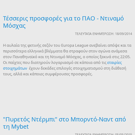
Τέσσερις προσφορές για το ΠΑΟ - Ντιναμό
Μόσχας
ΤΕΛΕΥΤΑΊΑ ΕΝΗΜΈΡΩΣΗ: 18/09/2014
Η αυλαία της φετινής σεζόν του Europa League ανεβαίνει απόψε και τα
περισσότερα ελληνικά βλέμματα θα στραφούν στον αγώνα ανάμεσα
στον Παναθηναϊκό και τη Ντιναμό Μόσχας, ο οποίος ξεκινά στις 22:05.
Οι παίχτες που διατηρούν λογαριασμό σε κάποια από τις
εταιρίες
στοιχημάτων
έχουν δεκάδες επιλογές στοιχηματισμού στη διάθεσή
τους, αλλά και κάποιες συμφέρουσες προσφορές.
"Πυρετός Ντέρμπι" στο Μπορντό-Ναντ από
τη Mybet
ΤΕΛΕΥΤΑΊΑ ΕΝΗΜΈΡΩΣΗ: 05/05/2015