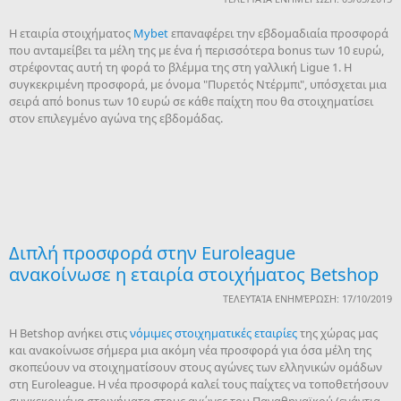
H εταιρία στοιχήματος
Mybet
επαναφέρει την εβδομαδιαία προσφορά
που ανταμείβει τα μέλη της με ένα ή περισσότερα bonus των 10 ευρώ,
στρέφοντας αυτή τη φορά το βλέμμα της στη γαλλική Ligue 1. Η
συγκεκριμένη προσφορά, με όνομα "Πυρετός Ντέρμπι", υπόσχεται μια
σειρά από bonus των 10 ευρώ σε κάθε παίχτη που θα στοιχηματίσει
στον επιλεγμένο αγώνα της εβδομάδας.
Διπλή προσφορά στην Euroleague
ανακοίνωσε η εταιρία στοιχήματος Betshop
ΤΕΛΕΥΤΑΊΑ ΕΝΗΜΈΡΩΣΗ: 17/10/2019
Η Betshop ανήκει στις
νόμιμες στοιχηματικές εταιρίες
της χώρας μας
και ανακοίνωσε σήμερα μια ακόμη νέα προσφορά για όσα μέλη της
σκοπεύουν να στοιχηματίσουν στους αγώνες των ελληνικών ομάδων
στη Euroleague. Η νέα προσφορά καλεί τους παίχτες να τοποθετήσουν