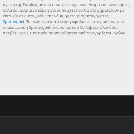
αγώνα της Euroleague που υπόσχεται όχι μόνο θέαμα και συγκινήσεις,
αλλά και αυξημένα κέρδη στους παίχτες που θα στοιχηματίσουν με
επιτυχία σε αυτόν, μέσω της νόμιμης εταιρίας στοιχήματος
Sportingbet
. Τα αυξημένα αυτά κέρδη οφείλονται στο μπόνους που
ανακοίνωσε η Sportingbet, ένα bonus που θα λάβουν όλοι όσοι
προβλέψουν με επιτυχία σε οποιαδήποτε από τις αγορές του αγώνα.