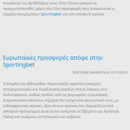
συνοδεύει τις προβλέψεις τους. Κάτι τέτοιο μπορεί να
πραγματοποιηθεί, χάρη στις δύο προσφορές που ανακοίνωσε η
εταιρία στοιχημάτων
Sportingbet
για τον αποψινό αγώνα.
Ευρωπαϊκές προσφορές απόψε στην
Sportingbet
ΤΕΛΕΥΤΑΊΑ ΕΝΗΜΈΡΩΣΗ: 07/12/2015
Η έναρξη της εβδομάδας παρουσιάζει αρκετές ευκαιρίες
στοιχηματισμού και διεκδίκησης κερδών στους λάτρεις του
ποδοσφαίρου, καθώς πολλές από τις κορυφαίες ευρωπαϊκές
διοργανώσεις κλείνουν σήμερα την τρέχουσα αγωνιστική τους, με
ενδιαφέροντες αγώνες. Δύο τέτοιοι αγώνες που ξεχωρίζουν στο
αποψινό πρόγραμμα είναι αυτοί ανάμεσα σε Έβερτον και Κρύσταλ
Πάλας και ανάμεσα σε Εσπανιόλ και Λεβάντε.