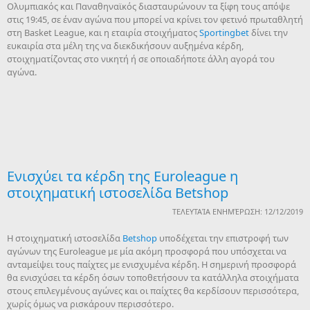
Ολυμπιακός και Παναθηναϊκός διασταυρώνουν τα ξίφη τους απόψε
στις 19:45, σε έναν αγώνα που μπορεί να κρίνει τον φετινό πρωταθλητή
στη Basket League, και η εταιρία στοιχήματος
Sportingbet
δίνει την
ευκαιρία στα μέλη της να διεκδικήσουν αυξημένα κέρδη,
στοιχηματίζοντας στο νικητή ή σε οποιαδήποτε άλλη αγορά του
αγώνα.
Ενισχύει τα κέρδη της Euroleague η
στοιχηματική ιστοσελίδα Betshop
ΤΕΛΕΥΤΑΊΑ ΕΝΗΜΈΡΩΣΗ: 12/12/2019
Η στοιχηματική ιστοσελίδα
Betshop
υποδέχεται την επιστροφή των
αγώνων της Euroleague με μία ακόμη προσφορά που υπόσχεται να
ανταμείψει τους παίχτες με ενισχυμένα κέρδη. Η σημερινή προσφορά
θα ενισχύσει τα κέρδη όσων τοποθετήσουν τα κατάλληλα στοιχήματα
στους επιλεγμένους αγώνες και οι παίχτες θα κερδίσουν περισσότερα,
χωρίς όμως να ρισκάρουν περισσότερο.