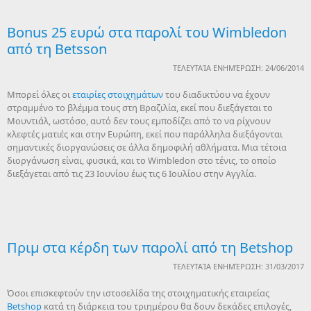
Bonus 25 ευρώ στα παρολί του Wimbledon
από τη Betsson
ΤΕΛΕΥΤΑΊΑ ΕΝΗΜΈΡΩΣΗ: 24/06/2014
Μπορεί όλες οι
εταιρίες στοιχημάτων
του διαδικτύου να έχουν
στραμμένο το βλέμμα τους στη Βραζιλία, εκεί που διεξάγεται το
Μουντιάλ, ωστόσο, αυτό δεν τους εμποδίζει από το να ρίχνουν
κλεφτές ματιές και στην Ευρώπη, εκεί που παράλληλα διεξάγονται
σημαντικές διοργανώσεις σε άλλα δημοφιλή αθλήματα. Μια τέτοια
διοργάνωση είναι, φυσικά, και το Wimbledon στο τένις, το οποίο
διεξάγεται από τις 23 Ιουνίου έως τις 6 Ιουλίου στην Αγγλία.
Πριμ στα κέρδη των παρολί από τη Betshop
ΤΕΛΕΥΤΑΊΑ ΕΝΗΜΈΡΩΣΗ: 31/03/2017
Όσοι επισκεφτούν την ιστοσελίδα της στοιχηματικής εταιρείας
Betshop
κατά τη διάρκεια του τριημέρου θα δουν δεκάδες επιλογές,