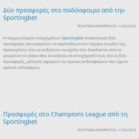
Δύο προσφορές στο ποδόσφαιρο από την
Sportingbet
ΤΕΛΕΥΤΑΊΑ ΕΝΗΜΈΡΩΣΗ: 12/02/2016
Η νόμιμη εταιρία στοιχημάτων
Sportingbet
ανακοίνωσε δύο
προσφορές που μπορούν να εκμεταλλευτούν σήμερα τα μέλη της,
προκειμένου είτε να αυξήσουν τα κέρδη που διεκδικούν είτε να
μειώσουν το ρίσκο που συνοδεύει τα στοιχήματά τους. Και οι δύο
προσφορές, μάλιστα, αφορούν σε αγώνες ποδοσφαίρου που έχουν
αρκετό ενδιαφέρον.
Προσφορές στο Champions League από τη
Sportingbet
ΤΕΛΕΥΤΑΊΑ ΕΝΗΜΈΡΩΣΗ: 17/02/2016