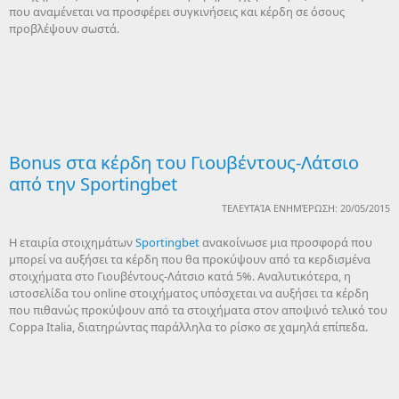
που αναμένεται να προσφέρει συγκινήσεις και κέρδη σε όσους
προβλέψουν σωστά.
Bonus στα κέρδη του Γιουβέντους-Λάτσιο
από την Sportingbet
ΤΕΛΕΥΤΑΊΑ ΕΝΗΜΈΡΩΣΗ: 20/05/2015
Η εταιρία στοιχημάτων
Sportingbet
ανακοίνωσε μια προσφορά που
μπορεί να αυξήσει τα κέρδη που θα προκύψουν από τα κερδισμένα
στοιχήματα στο Γιουβέντους-Λάτσιο κατά 5%. Αναλυτικότερα, η
ιστοσελίδα του online στοιχήματος υπόσχεται να αυξήσει τα κέρδη
που πιθανώς προκύψουν από τα στοιχήματα στον αποψινό τελικό του
Coppa Italia, διατηρώντας παράλληλα το ρίσκο σε χαμηλά επίπεδα.