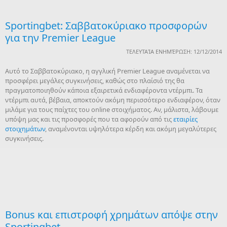
Sportingbet: Σαββατοκύριακο προσφορών
για την Premier League
ΤΕΛΕΥΤΑΊΑ ΕΝΗΜΈΡΩΣΗ: 12/12/2014
Αυτό το Σαββατοκύριακο, η αγγλική Premier League αναμένεται να
προσφέρει μεγάλες συγκινήσεις, καθώς στο πλαίσιό της θα
πραγματοποιηθούν κάποια εξαιρετικά ενδιαφέροντα ντέρμπι. Τα
ντέρμπι αυτά, βέβαια, αποκτούν ακόμη περισσότερο ενδιαφέρον, όταν
μιλάμε για τους παίχτες του online στοιχήματος. Αν, μάλιστα, λάβουμε
υπόψη μας και τις προσφορές που τα αφορούν από τις
εταιρίες
στοιχημάτων
, αναμένονται υψηλότερα κέρδη και ακόμη μεγαλύτερες
συγκινήσεις.
Bonus και επιστροφή χρημάτων απόψε στην
Sportingbet