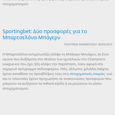
στοιχηματισμού.
Sportingbet: Δύο προσφορές για το
Μπαρτσελόνα-Μπάγερν
ΤΕΛΕΥΤΑΊΑ ΕΝΗΜΈΡΩΣΗ: 06/05/2015
Η Μπαρτσελόνα αντιμετωπίζει απόψε τη Μπάγερν Μονάχου, σε έναν
αγώνα που διεξάγεται στο πλαίσιο των ημιτελικών του Champions
League και που έχει ήδη κλέψει την παράσταση, όσον αφορά στο
σημερινό πρόγραμμα ποδοσφαίρου. Ήδη, άλλωστε, χιλιάδες παίχτες
έχουν καταθέσει τις προσβλέψεις τους στις
στοιχηματικές εταιρίες
ενώ
και οι τελευταίες έχουν προχωρήσει σε ανακοινώσεις προσφορών που
μπορούν να αυξήσουν τα πιθανά κέρδη ή να μειώσουν το ρίσκο
στοιχηματισμού.