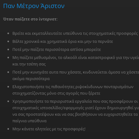
Παν Μέτρον Άριστον
Όταν παίζετε στο ίντερνετ:
Βρείτε και εκμεταλλευτείτε υπεύθυνα τις στοιχηματικές προσφορές
Βάλτε χρονικά και χρηματικά όρια και μην τα περνάτε
Ποτέ μην παίζετε περισσότερα απ'όσα μπορείτε
Μη παίζετε μεθυσμένοι, το αλκοόλ είναι καταστροφικό για την υγεί
και την τσέπη σας
Ποτέ μην κυνηγάτε αυτα που χάσατε, κινδυνεύεται άμεσα να χάσετ
ακόμα περισσότερα
Ελαχιστοποιήστε τις πιθανότητες ριψοκίνδυνων πονταρισμάτων
στοιχηματίζοντας μόνο στις αγορές που ξέρετε
Χρησιμοποιήστε τα περιοριστικά εργαλεία που σας προσφέρουν οι
στοιχηματικές ιστοσελίδες/εφαρμογές γιατί έχουν δημιουργηθεί γι
να σας προστατέψουν και να σας βοηθήσουν να ευχαριστηθείτε τα
παίγνια υπεύθυνα
Μην κάνετε αλητείες με τις προσφορές!