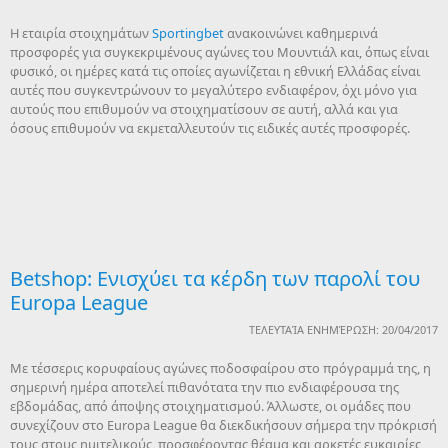
Η εταιρία στοιχημάτων
Sportingbet
ανακοινώνει καθημερινά
προσφορές για συγκεκριμένους αγώνες του Μουντιάλ και, όπως είναι
φυσικό, οι ημέρες κατά τις οποίες αγωνίζεται η εθνική Ελλάδας είναι
αυτές που συγκεντρώνουν το μεγαλύτερο ενδιαφέρον, όχι μόνο για
αυτούς που επιθυμούν να στοιχηματίσουν σε αυτή, αλλά και για
όσους επιθυμούν να εκμεταλλευτούν τις ειδικές αυτές προσφορές.
Betshop: Ενισχύει τα κέρδη των παρολί του
Europa League
ΤΕΛΕΥΤΑΊΑ ΕΝΗΜΈΡΩΣΗ: 20/04/2017
Mε τέσσερις κορυφαίους αγώνες ποδοσφαίρου στο πρόγραμμά της, η
σημερινή ημέρα αποτελεί πιθανότατα την πιο ενδιαφέρουσα της
εβδομάδας, από άποψης στοιχηματισμού. Άλλωστε, οι ομάδες που
συνεχίζουν στο Europa League θα διεκδικήσουν σήμερα την πρόκρισή
τους στους ημιτελικούς, προσφέροντας θέαμα και αρκετές ευκαιρίες