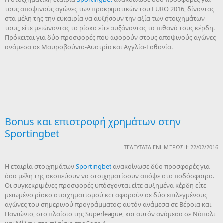
τους αποψινούς αγώνες των προκριματικών του EURO 2016, δίνοντας
στα μέλη της την ευκαιρία να αυξήσουν την αξία των στοιχημάτων
τους, είτε μειώνοντας το ρίσκο είτε αυξάνοντας τα πιθανά τους κέρδη.
Πρόκειται για δύο προσφορές που αφορούν στους αποψινούς αγώνες
ανάμεσα σε Μαυροβούνιο-Αυστρία και Αγγλία-Εσθονία.
Bonus και επιστροφή χρημάτων στην
Sportingbet
ΤΕΛΕΥΤΑΊΑ ΕΝΗΜΈΡΩΣΗ: 22/02/2016
Η εταιρία στοιχημάτων
Sportingbet
ανακοίνωσε δύο προσφορές για
όσα μέλη της σκοπεύουν να στοιχηματίσουν απόψε στο ποδόσφαιρο.
Οι συγκεκριμένες προσφορές υπόσχονται είτε αυξημένα κέρδη είτε
μειωμένο ρίσκο στοιχηματισμού και αφορούν σε δύο επιλεγμένους
αγώνες του σημερινού προγράμματος: αυτόν ανάμεσα σε Βέροια και
Πανιώνιο, στο πλαίσιο της Superleague, και αυτόν ανάμεσα σε Νάπολι