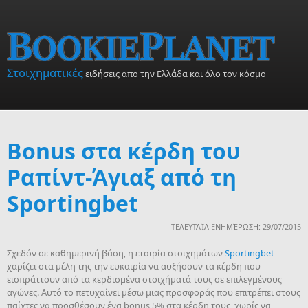
Skip to main content
Στοιχηματικές
ειδήσεις απο την Ελλάδα και όλο τον κόσμο
Bonus στα κέρδη του
Ραπίντ-Άγιαξ από τη
Sportingbet
ΤΕΛΕΥΤΑΊΑ ΕΝΗΜΈΡΩΣΗ: 29/07/2015
Σχεδόν σε καθημερινή βάση, η εταιρία στοιχημάτων
Sportingbet
χαρίζει στα μέλη της την ευκαιρία να αυξήσουν τα κέρδη που
εισπράττουν από τα κερδισμένα στοιχήματά τους σε επιλεγμένους
αγώνες. Αυτό το πετυχαίνει μέσω μιας προσφοράς που επιτρέπει στους
παίχτες να προσθέσουν ένα bonus 5% στα κέρδη τους, χωρίς να