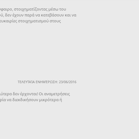
σφαιρο, στοιχηματίζοντας μέσω του
ού, δεν έχουν παρά να κατεβάσουν και να
ς ευκαιρίες στοιχηματισμού στους
ΤΕΛΕΥΤΑΊΑ ΕΝΗΜΈΡΩΣΗ: 23/06/2016
λύτερα δεν έρχονται! Οι αναμετρήσεις
ιρία να διεκδικήσουν μικρότερα ή