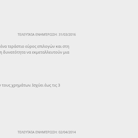
ΤΕΛΕΥΤΑΊΑ ΕΝΗΜΈΡΩΣΗ: 31/03/2016
ένα τεράστιο εύρος επιλογών και στη
 τη δυνατότητα να εκμεταλλευτούν μια
τους χρημάτων. Ισχύει έως τις 3
ΤΕΛΕΥΤΑΊΑ ΕΝΗΜΈΡΩΣΗ: 02/04/2014