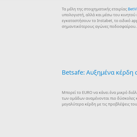
Τα μέλη της στοιχηματικής εταιρίας
BetV
υπολογιστή, αλλά και μέσω του κινητού 
εγκαταστήσουν το Instabet, το ειδικό ap
σημαντικότερους αγώνες ποδοσφαίρου.
Betsafe: Αυξημένα κέρδη
Μπορεί το EURO να κάνει ένα μικρό διάλ
των ομάδων αναμένονται πιο δύσκολες κα
μεγαλύτερα κέρδη με τις προβλέψεις τους