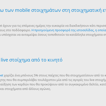
σω των mobile στοιχημάτων στη στοιχηματική ε
et έχουν για τις επόμενες ημέρες την ευκαιρία να διεκδικήσουν κάτι περ
τους στο ποδόσφαιρο.
Η προηγούμενη προσφορά της ιστοσελίδας, η οποία
αι υπόσχεται να ανταμείψει όσους τοποθετούν τα κατάλληλα στοιχήματα 
 live στοίχημα από το κινητό
bet
χαρίζει ένα μπόνους 5% στους παίχτες που θα στοιχηματίσουν από το κ
ίχτης που θα συμπεριλάβει τουλάχιστον μία από τις αγορές του live στοιχ
ι αύξηση των κερδών που θα προκύψουν από το συγκεκριμένο δελτίο, κατά
και στοιχήματα από άλλους αγώνες.