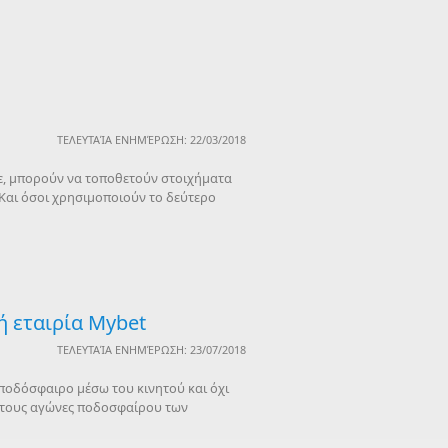
ΤΕΛΕΥΤΑΊΑ ΕΝΗΜΈΡΩΣΗ: 22/03/2018
ε, μπορούν να τοποθετούν στοιχήματα
 Και όσοι χρησιμοποιούν το δεύτερο
ή εταιρία Mybet
ΤΕΛΕΥΤΑΊΑ ΕΝΗΜΈΡΩΣΗ: 23/07/2018
ποδόσφαιρο μέσω του κινητού και όχι
στους αγώνες ποδοσφαίρου των