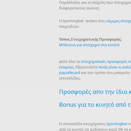
Παράλληλα, και οι παίχτες που στοιχημ
διαφορετικούς αγώνες.
Η Sportingbet ανήκει στις
νόμιμες στοιχ
παιχνιδιών.
Τύπος Στοιχηματικής Προσφοράς:
Μπόνους για στοίχημα στο κινητό
Δείτε όλα τα
στοιχηματικές προσφορές τη
εταιρίας
. Εξερευνήστε
ποιές είναι οι κα
paysafecard
και τον τρόπο που μπορείτε
ιστοσελίδες.
Προσφορές απο την ίδια 
Bonus για το κινητό από τ
H ιστοσελίδα στοιχήματος
Sportingbet
ε
από το κινητό να αυξήσουν κατά 5% τα 