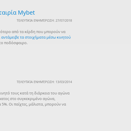
ταιρία Mybet
ΤΕΛΕΥΤΑΊΑ ΕΝΗΜΈΡΩΣΗ: 27/07/2018
ισσότερο από τα κέρδη που μπορούν να
 αντάμειβε τα στοιχήματα μέσω κινητού
στο ποδόσφαιρο.
ΤΕΛΕΥΤΑΊΑ ΕΝΗΜΈΡΩΣΗ: 13/03/2014
ινητό τους κατά τη διάρκεια του αγώνα
ήματος στο συγκεκριμένο αγώνα,
 5%. Οι παίχτες, μάλιστα, μπορούν να