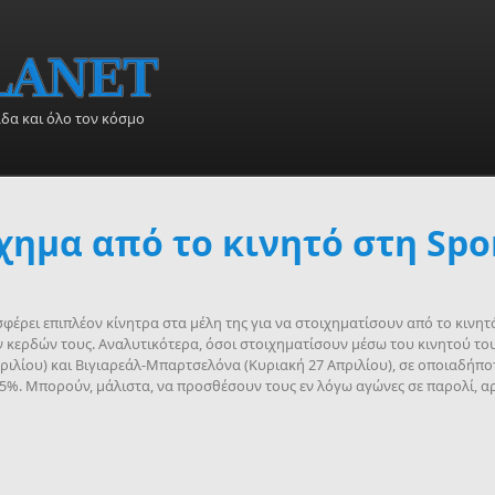
άδα και όλο τον κόσμο
χημα από το κινητό στη Spo
φέρει επιπλέον κίνητρα στα μέλη της για να στοιχηματίσουν από το κινητ
 κερδών τους. Αναλυτικότερα, όσοι στοιχηματίσουν μέσω του κινητού το
λίου) και Βιγιαρεάλ-Μπαρτσελόνα (Κυριακή 27 Απριλίου), σε οποιαδήποτ
5%. Μπορούν, μάλιστα, να προσθέσουν τους εν λόγω αγώνες σε παρολί, αρ