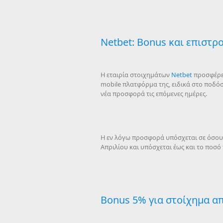
Netbet: Bonus και επιστ
Η εταιρία στοιχημάτων
Netbet
προσφέρει
mobile πλατφόρμα της, ειδικά στο ποδόσ
νέα προσφορά τις επόμενες ημέρες.
Η εν λόγω προσφορά υπόσχεται σε όσους
Απριλίου και υπόσχεται έως και το ποσό
Bonus 5% για στοίχημα απ