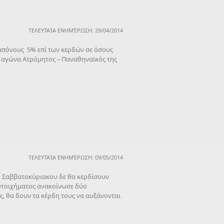
ΤΕΛΕΥΤΑΊΑ ΕΝΗΜΈΡΩΣΗ: 29/04/2014
 μπόνους 5% επί των κερδών σε όσους
ν αγώνα Ατρόμητος – Παναθηναϊκός της
ΤΕΛΕΥΤΑΊΑ ΕΝΗΜΈΡΩΣΗ: 09/05/2014
ου Σαββατοκύριακου δε θα κερδίσουν
e στοιχήματος ανακοίνωσε δύο
ς, θα δουν τα κέρδη τους να αυξάνονται