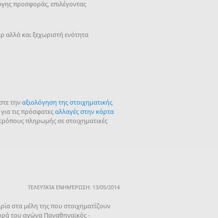
ογης προσφοράς, επιλέγοντας
ερ αλλά και ξεχωριστή ενότητα
στε την
αξιολόγηση της στοιχηματικής
 για τις πρόσφατες
αλλαγές στην κάρτα
τρόπους πληρωμής σε στοιχηματικές
ΤΕΛΕΥΤΑΊΑ ΕΝΗΜΈΡΩΣΗ: 13/05/2014
ρία στα μέλη της που στοιχηματίζουν
γορά του αγώνα Παναθηναϊκός -