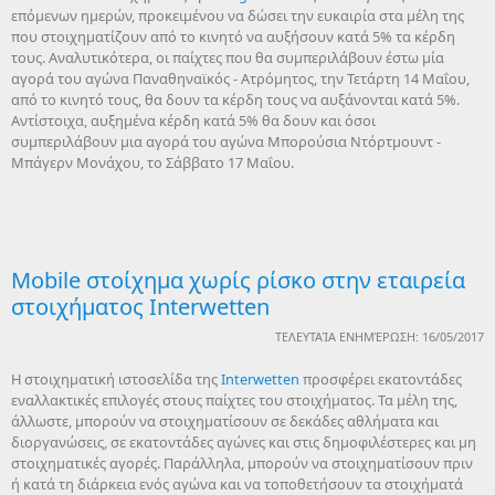
επόμενων ημερών, προκειμένου να δώσει την ευκαιρία στα μέλη της
που στοιχηματίζουν από το κινητό να αυξήσουν κατά 5% τα κέρδη
τους. Αναλυτικότερα, οι παίχτες που θα συμπεριλάβουν έστω μία
αγορά του αγώνα Παναθηναϊκός - Ατρόμητος, την Τετάρτη 14 Μαΐου,
από το κινητό τους, θα δουν τα κέρδη τους να αυξάνονται κατά 5%.
Αντίστοιχα, αυξημένα κέρδη κατά 5% θα δουν και όσοι
συμπεριλάβουν μια αγορά του αγώνα Μπορούσια Ντόρτμουντ -
Μπάγερν Μονάχου, το Σάββατο 17 Μαΐου.
Mobile στοίχημα χωρίς ρίσκο στην εταιρεία
στοιχήματος Interwetten
ΤΕΛΕΥΤΑΊΑ ΕΝΗΜΈΡΩΣΗ: 16/05/2017
Η στοιχηματική ιστοσελίδα της
Interwetten
προσφέρει εκατοντάδες
εναλλακτικές επιλογές στους παίχτες του στοιχήματος. Τα μέλη της,
άλλωστε, μπορούν να στοιχηματίσουν σε δεκάδες αθλήματα και
διοργανώσεις, σε εκατοντάδες αγώνες και στις δημοφιλέστερες και μη
στοιχηματικές αγορές. Παράλληλα, μπορούν να στοιχηματίσουν πριν
ή κατά τη διάρκεια ενός αγώνα και να τοποθετήσουν τα στοιχήματά