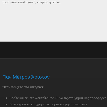
τους μέσω υπολογιστή, κινητού ή tablet.
Παν Μέτρον Άριστον
Όταν παίζετε στο ίντερνετ:
Βρείτε και εκμεταλλευτείτε υπεύθυνα τις στοιχηματικές προσφορές
Βάλτε χρονικά και χρηματικά όρια και μην τα περνάτε