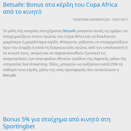
Betsafe: Bonus στα κέρδη του Copa Africa
από το κινητό
ΤΕΛΕΥΤΑΊΑ ΕΝΗΜΈΡΩΣΗ: 19/01/2017
Τα μέλη της εταιρίας στοιχήματος
Betsafe
μπορούν αυτές τις ημέρες να
στοιχηματίζουν στους αγώνες του Copa Africa και να διεκδικούν
μικρότερα ή μεγαλύτερα κέρδη. Μπορούν, μάλιστα, να στοιχηματίζουν
πριν την έναρξη ή κατά τη διάρκεια ενός αγώνα, από τον υπολογιστή ή
το κινητό τους, ακόμη και να παρακολουθούν ζωντανά τις
αναμετρήσεις των κορυφαίων εθνικών ομάδων της Αφρικής, μέσω της
υπηρεσίας live streaming. Τέλος, μπορούν να αυξήσουν κατά 25% τα
καθαρά τους κέρδη, μέσω της νέας προσφοράς που ανακοίνωσε η
Betsafe.
Bonus 5% για στοίχημα από κινητό στη
Sportingbet