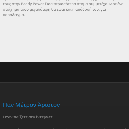
τους στην Paddy Power. Όσα περισσότερα άτομα συμμετέχουν σε ένα
στοίχημα τόσο μεγαλύτερη θα είναι και η απόδοσή του, για
παράδειγμα.
Παν Μέτρον Άριστον
Όταν παίζετε στο ίντερνετ: