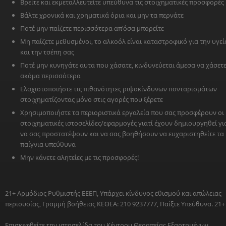
Βρείτε και εκμεταλλευτείτε υπεύθυνα τις στοιχηματικές προσφορές
Βάλτε χρονικά και χρηματικά όρια και μην τα περνάτε
Ποτέ μην παίζετε περισσότερα απ'όσα μπορείτε
Μη παίζετε μεθυσμένοι, το αλκοόλ είναι καταστροφικό για την υγεί
και την τσέπη σας
Ποτέ μην κυνηγάτε αυτα που χάσατε, κινδυνεύεται άμεσα να χάσετ
ακόμα περισσότερα
Ελαχιστοποιήστε τις πιθανότητες ριψοκίνδυνων πονταρισμάτων
στοιχηματίζοντας μόνο στις αγορές που ξέρετε
Χρησιμοποιήστε τα περιοριστικά εργαλεία που σας προσφέρουν οι
στοιχηματικές ιστοσελίδες/εφαρμογές γιατί έχουν δημιουργηθεί γι
να σας προστατέψουν και να σας βοηθήσουν να ευχαριστηθείτε τα
παίγνια υπεύθυνα
Μην κάνετε αλητείες με τις προσφορές!
21+ Αρμόδιος Ρυθμιστής ΕΕΕΠ, Υπάρχει κίνδυνος εθισμού και απώλειας
περιουσίας, Γραμμή βοήθειας ΚΕΘΕΑ: 210 9237777, Παίξτε Υπεύθυνα. 21+
Επισκεφθείτε την ιστοσελίδα του Κέντρου Θεραπείας Εξαρτημένων